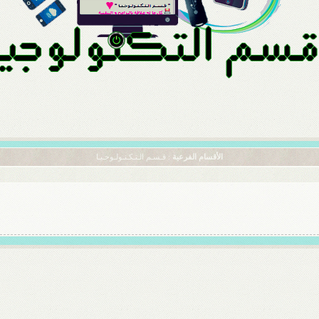
الأقسام الفرعية
: قـسـم الـتـكـنـولـوجـيـا