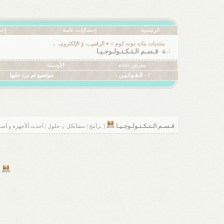
الرئيسية
إحصائيات عامة
إحص
منتديات بنات دوت كوم
>
♦ الرقميــۃ وَ الإلكترونيۃ ..
قـسـم الـتـكـنـولـوجـيـا
معرض mms
الأوسمة
◊ - الـقـوانـيـن -
مواضيع لم يرد عليها
قـسـم الـتـكـنـولـوجـيـا
[ برآمجَ | مشآڪل ۊَ حلول | ﺂحدث ﺂلأجهزة و ﺂصدارات
[