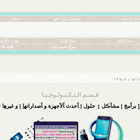
ائية الدعوات
مواضيع لم يرد عليها
خدماتي
مسح الكوكيز
سوق الهدايا
هوامير الأسهم
◊ مركز تحميل بنات ~
قالوا عنّا ~
هاِ | و غيرهِا ♥ ]
قـسـم الـتـكـنـولـوجـيـا
 برآمجَ | مشآڪل ۊَ حلول | ﺂحدث ﺂلأجهزة و ﺂصداراتهاِ | و غيرهِا ♥