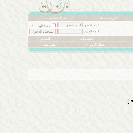
أخبري صديقة
محرك بحث بنات
اسم العضو
حفظ البيانات؟
كلمة المرور
التعليمـــات
التقويم
سجل الزوار ~
أعلني معنا !
 ]