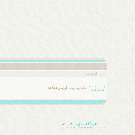
المنتدى
مايكروسوفت أوفيس
(
هِنآ
4
)