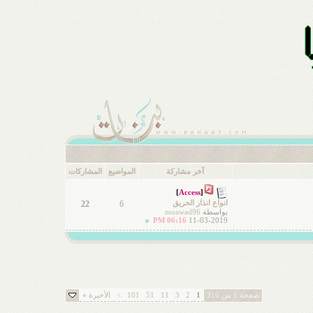
آخر مشاركة
المواضيع
المشاركات
]
Access
[
22
6
انواع انذار الحريق
بواسطة
moawad96
06:16 PM
11-03-2019
صفحة 1 من 316
1
2
3
11
51
101
>
الأخيرة
»