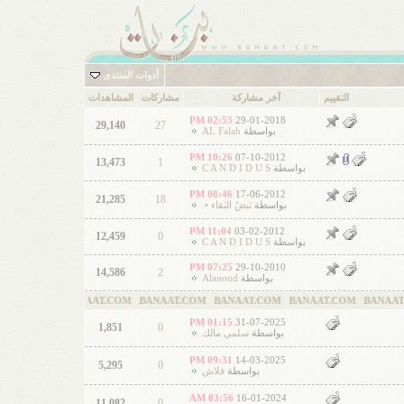
أدوات المنتدى
التقييم
آخر مشاركة
مشاركات
المشاهدات
02:53 PM
29-01-2018
29,140
27
بواسطة
AL Falah
10:26 PM
07-10-2012
13,473
1
بواسطة
C A N D I D U S
08:46 PM
17-06-2012
21,285
18
بواسطة
نَبضُ النَقاء •.
11:04 PM
03-02-2012
12,459
0
بواسطة
C A N D I D U S
07:25 PM
29-10-2010
14,586
2
بواسطة
Alaиoud
M BANAAT.COM BANAAT.COM BANAAT.COM BANAAT.COM BANAAT.COM BAN
01:15 PM
31-07-2025
1,851
0
بواسطة
سلمي مالك
09:31 PM
14-03-2025
5,295
0
بواسطة
فلاش
03:56 AM
16-01-2024
11,082
0