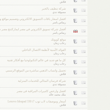
فلاش
شركة تنظيف بالخبر
مسوقة ندي
افضل اسعار باقات التسويق الالكتروني وتصميم مواقع 
ريماس ياسر
أفضل شركة تسويق الكتروني في مصر ايماركتنج مصر ش
ريماس ياسر
موقع كوبونك
رحاب زمان
الفوائد الأمنية لأنظمة الاتصال الداخلي
رحاب زمان
كل ما هو جديد في عالم التكنولوجيا مع أفكار تقنية
رحاب زمان
تحميل واتساب الذهبي مباشرة من الموقع الرسمي
فلاش
شركة فرسان المثالي للخدمات المنزلية
مسوقة ندي
افضل وارخص كاميرات المراقبة فى مصر
ملك محمد خالد
أسعار وموصفات لاب توب Lenovo Ideapad 330 i7
فلاش