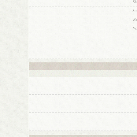
Sh
So
Wa
W