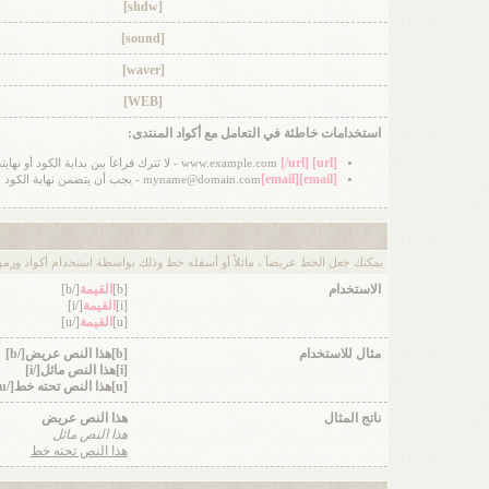
[shdw]
[sound]
[waver]
[WEB]
استخدامات خاطئة في التعامل مع أكواد المنتدى:
[/url]
[url]
www.example.com
- لا تترك فراغآ بين بداية الكود أو نه
[email]
[email]
myname@domain.com
- يجب أن يتضمن نهاية الكود
يمكنك جعل الخط عريضآ ، مائلاً أو أسفله خط وذلك بواسطة استخدام أكواد ورموز 
الاستخدام
[b]
القيمة
[/b]
[i]
القيمة
[/i]
[u]
القيمة
[/u]
مثال للاستخدام
[b]هذا النص عريض[/b]
[i]هذا النص مائل[/i]
[u]هذا النص تحته خط[/u]
ناتج المثال
هذا النص عريض
هذا النص مائل
هذا النص تحته خط