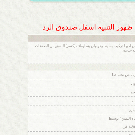
ل ظهور التنبيه اسفل صندوق الرد
ن مجموعة من الأكواد المشتقة من لغة (html) والتي تكون قد تعرفت عليها من قبل .تسمح لك باضافة تهيئة إلى رسائلك بنفس طريقة لغة HTML ، ولكن لديها تركيب بسيط وهو ولن يتم ايقاف (كسر) النسق من الصفحات
 / نص تحته خط
ون
جم
خط
بارز
جاه اليمين / توسيط
الأطراف