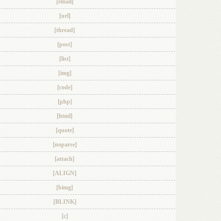
[email]
[url]
[thread]
[post]
[list]
[img]
[code]
[php]
[html]
[quote]
[noparse]
[attach]
[ALIGN]
[bimg]
[BLINK]
[c]