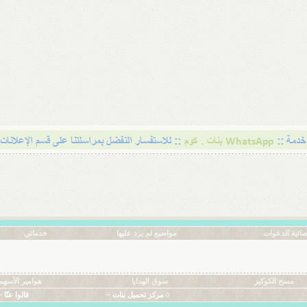
ائية الدعوات
مواضيع لم يرد عليها
خدماتي
مسح الكوكيز
سوق الهدايا
هوامير الأسهم
◊ مركز تحميل بنات ~
قالوا عنّا ~