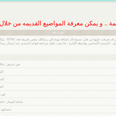
ديمة .. و يمكن معرفة المواضيع القديمه من خلا
BB Code
BB code عبارة ع
نص عريض / مائل
الل
الح
ال
لون 
باتجاه اليسار / بات
متساوي 