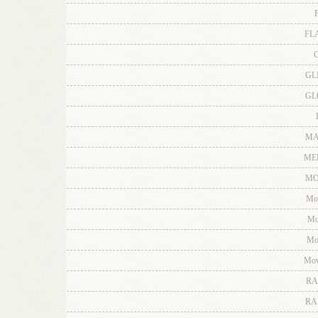
F
FL
G
GL
GL
MA
ME
MO
Mo
Mo
Mo
Mov
RA
RA