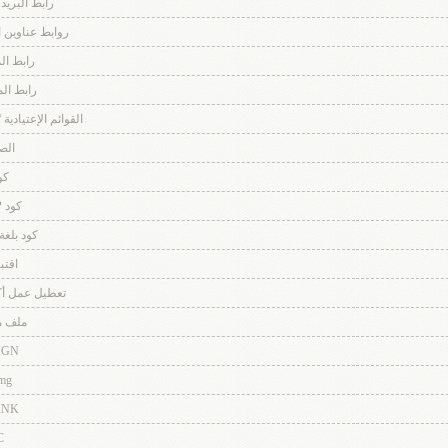
رابط البريد
روابط عناوين المو
رابط ا
رابط ال
القوائم الإعتيادية 
الص
كو
كود PHP
كود بلغة TML
اقت
تعطيل عمل أكواد de
ملف 
IGN
mg
INK
C