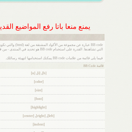
يمنع منعا باتا رفع المواضيع الق
التي تشاهدها. القدرة على استخدام BB code هو تحديد في المنتدى - من قبل - المنتدى الأساسي بواسطة الإدارة ، لذا يجب عليك مراجعة قواعد المنتدى عند ارسال رسالة جديدة.
فيما يلى قائمة من علامات BB code يمكنك استخدامها لتهيئة رسائلك.
قائمة BB Code
[u]
,
[i]
,
[b]
[color]
[size]
[font]
[highlight]
[center]
,
[right]
,
[left]
[indent]