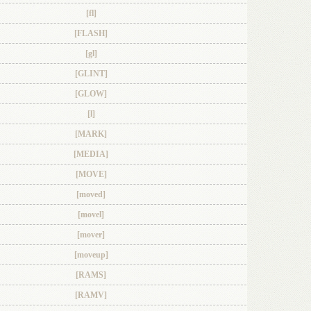
[fl]
[FLASH]
[gl]
[GLINT]
[GLOW]
[l]
[MARK]
[MEDIA]
[MOVE]
[moved]
[movel]
[mover]
[moveup]
[RAMS]
[RAMV]