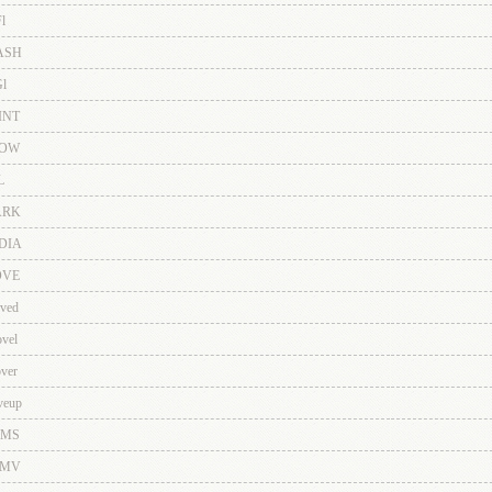
l
ASH
l
INT
OW
L
RK
DIA
VE
ved
vel
ver
eup
MS
MV