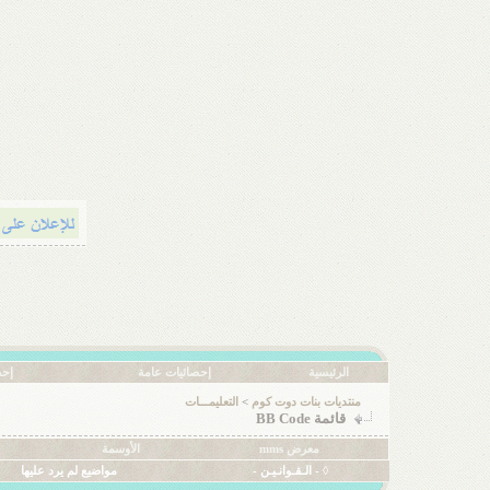
الرئيسية
إحصائيات عامة
إحص
منتديات بنات دوت كوم
>
التعليمـــات
قائمة BB Code
معرض mms
الأوسمة
◊ - الـقـوانـيـن -
مواضيع لم يرد عليها