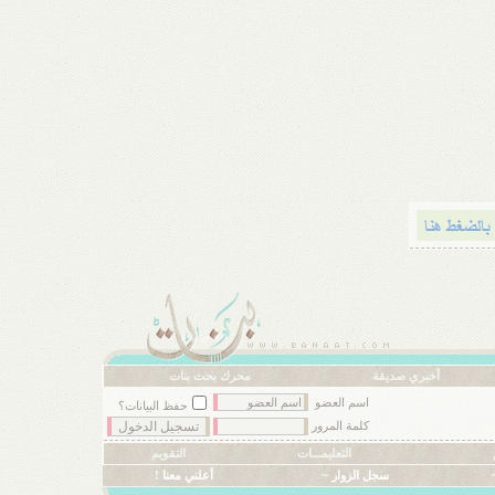
أخبري صديقة
محرك بحث بنات
اسم العضو
حفظ البيانات؟
كلمة المرور
التعليمـــات
التقويم
سجل الزوار ~
أعلني معنا !