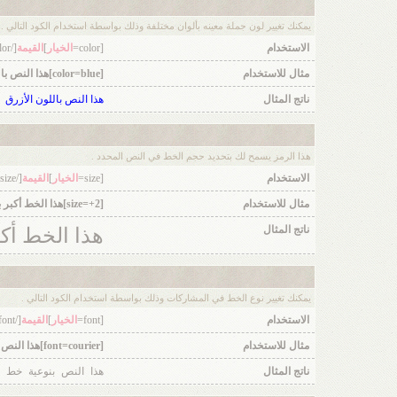
يمكنك تغيير لون جملة معينه بألوان مختلفة وذلك بواسطة استخدام الكود التالي .
الاستخدام
[color=
الخيار
]
القيمة
[/color]
مثال للاستخدام
[color=blue]هذا النص باللون الأزرق[/color]
ناتج المثال
هذا النص باللون الأزرق
هذا الرمز يسمح لك بتحديد حجم الخط في النص المحدد .
الاستخدام
[size=
الخيار
]
القيمة
[/size]
مثال للاستخدام
[size=+2]هذا الخط أكبر بمرتين عن الخط العادي[/size]
ناتج المثال
هذا الخط أك
يمكنك تغيير نوع الخط في المشاركات وذلك بواسطة استخدام الكود التالي .
الاستخدام
[font=
الخيار
]
القيمة
[/font]
مثال للاستخدام
[font=courier]هذا النص بنوعية خط courier[/font]
ناتج المثال
هذا النص بنوعية خط courier