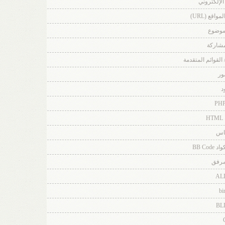
 الإلكتروني
اقع (URL)
لموضوع
مشاركة
/ القوائم المتقدمة
ور
د
H
باس
BB Co
مرفق
AL
bi
BL