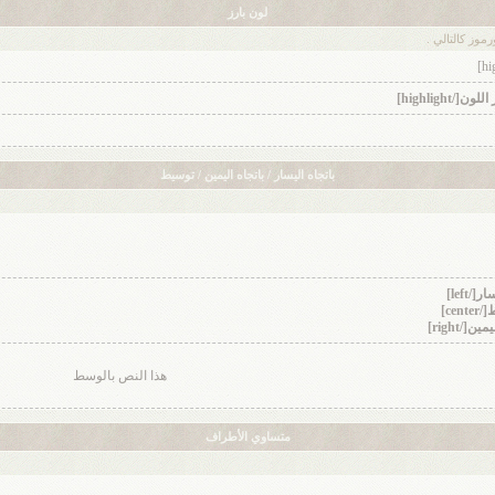
لون بارز
وز كالتالي .
باتجاه اليسار / باتجاه اليمين / توسيط
هذا النص بالوسط
متساوي الأطراف