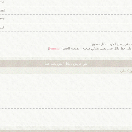
dw
und
ver
EB
ايته حتى يعمل الكود بشكل صحيح .
[/email]
 على خط مائل حتى يعمل بشكلٍ صحيح ، تصحيح الخطأ (
)
نص عريض / مائل / نص تحته خط
كالتالي .