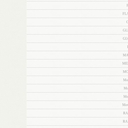
F
FL
G
GL
GL
MA
ME
MO
Mo
Mo
Mo
Mov
RA
RA