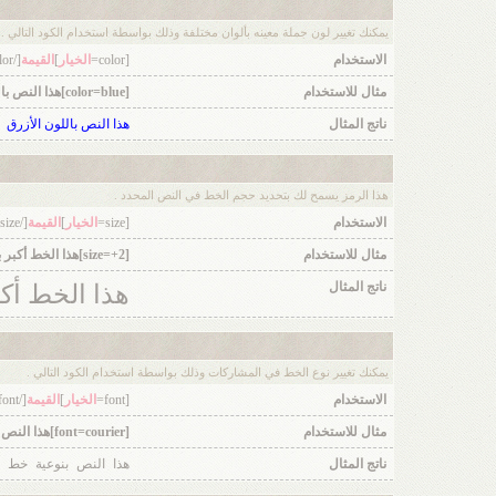
يمكنك تغيير لون جملة معينه بألوان مختلفة وذلك بواسطة استخدام الكود التالي .
الاستخدام
[color=
الخيار
]
القيمة
[/color]
مثال للاستخدام
[color=blue]هذا النص باللون الأزرق[/color]
ناتج المثال
هذا النص باللون الأزرق
هذا الرمز يسمح لك بتحديد حجم الخط في النص المحدد .
الاستخدام
[size=
الخيار
]
القيمة
[/size]
مثال للاستخدام
[size=+2]هذا الخط أكبر بمرتين عن الخط العادي[/size]
ناتج المثال
هذا الخط أك
يمكنك تغيير نوع الخط في المشاركات وذلك بواسطة استخدام الكود التالي .
الاستخدام
[font=
الخيار
]
القيمة
[/font]
مثال للاستخدام
[font=courier]هذا النص بنوعية خط courier[/font]
ناتج المثال
هذا النص بنوعية خط courier