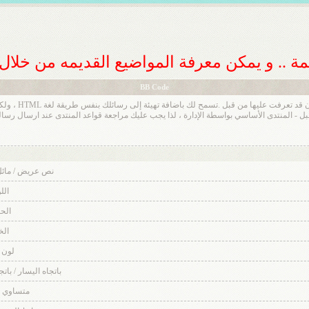
ديمة .. و يمكن معرفة المواضيع القديمه من خلا
BB Code
BB code عبارة ع
نص عريض / مائل
الل
الح
ال
لون 
باتجاه اليسار / بات
متساوي 