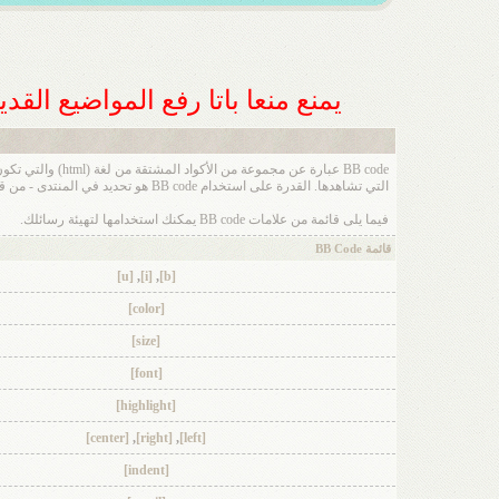
يمنع منعا باتا رفع المواضيع الق
التي تشاهدها. القدرة على استخدام BB code هو تحديد في المنتدى - من قبل - المنتدى الأساسي بواسطة الإدارة ، لذا يجب عليك مراجعة قواعد المنتدى عند ارسال رسالة جديدة.
فيما يلى قائمة من علامات BB code يمكنك استخدامها لتهيئة رسائلك.
قائمة BB Code
[u]
,
[i]
,
[b]
[color]
[size]
[font]
[highlight]
[center]
,
[right]
,
[left]
[indent]