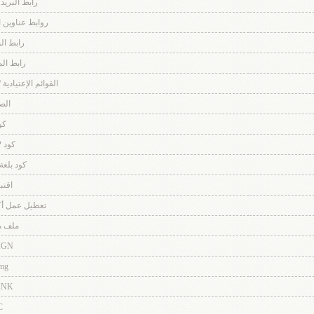
رابط البريد
روابط عناوين المو
رابط ا
رابط ال
القوائم الإعتيادية 
الص
كو
كود PHP
كود بلغة TML
اقت
تعطيل عمل أكواد de
ملف 
IGN
mg
INK
C