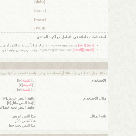
[shdw]
[sound]
[waver]
[WEB]
استخدامات خاطئة في التعامل مع أكواد المنتدى:
[/url]
[url]
www.example.com
- لا تترك فراغآ بين بداية الكود أو نه
[email]
[email]
myname@domain.com
- يجب أن يتضمن نهاية الكود
يمكنك جعل الخط عريضآ ، مائلاً أو أسفله خط وذلك بواسطة استخدام أكواد ورموز 
الاستخدام
[b]
القيمة
[/b]
[i]
القيمة
[/i]
[u]
القيمة
[/u]
مثال للاستخدام
[b]هذا النص عريض[/b]
[i]هذا النص مائل[/i]
[u]هذا النص تحته خط[/u]
ناتج المثال
هذا النص عريض
هذا النص مائل
هذا النص تحته خط