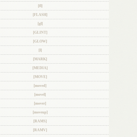
[fl]
[FLASH]
[gl]
[GLINT]
[GLOW]
[l]
[MARK]
[MEDIA]
[MOVE]
[moved]
[movel]
[mover]
[moveup]
[RAMS]
[RAMV]