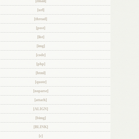
[email]
[url]
[thread]
[post]
[list]
[img]
[code]
[php]
[html]
[quote]
[noparse]
[attach]
[ALIGN]
[bimg]
[BLINK]
[c]