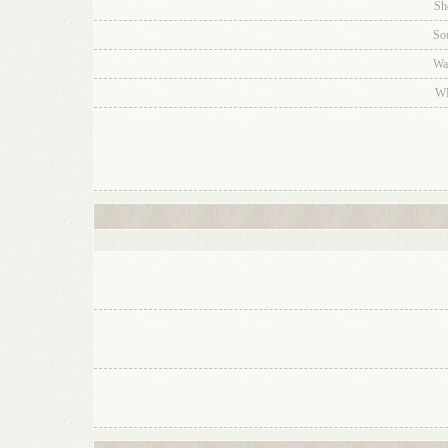
Sh
So
Wa
W