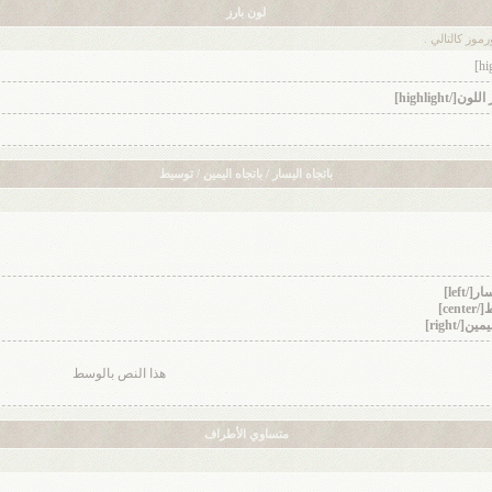
لون بارز
وز كالتالي .
باتجاه اليسار / باتجاه اليمين / توسيط
هذا النص بالوسط
متساوي الأطراف