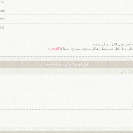
dw
und
ver
EB
ايته حتى يعمل الكود بشكل صحيح .
[/email]
 على خط مائل حتى يعمل بشكلٍ صحيح ، تصحيح الخطأ (
)
نص عريض / مائل / نص تحته خط
كالتالي .