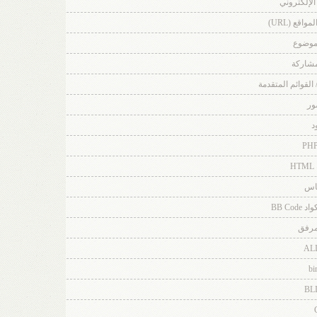
 الإلكتروني
اقع (URL)
لموضوع
مشاركة
/ القوائم المتقدمة
ور
د
H
باس
BB Co
مرفق
AL
bi
BL