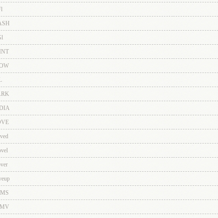
l
ASH
l
INT
OW
L
RK
DIA
VE
ved
vel
ver
eup
MS
MV