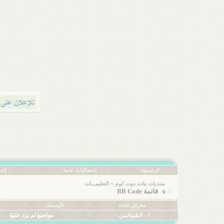
الرئيسية
إحصائيات عامة
إحص
منتديات بنات دوت كوم
>
التعليمـــات
قائمة BB Code
معرض mms
الأوسمة
◊ - الـقـوانـيـن -
مواضيع لم يرد عليها