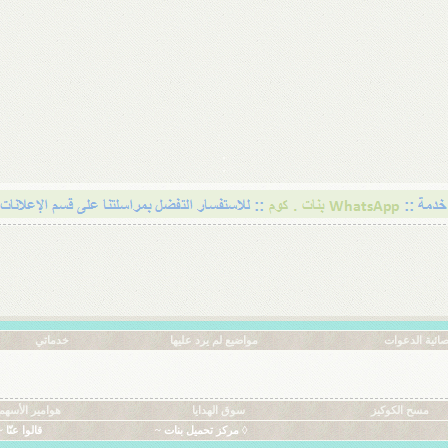
ائية الدعوات
مواضيع لم يرد عليها
خدماتي
مسح الكوكيز
سوق الهدايا
هوامير الأسهم
◊ مركز تحميل بنات ~
قالوا عنّا ~