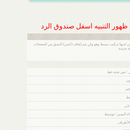
ل ظهور التنبيه اسفل صندوق الرد
ن مجموعة من الأكواد المشتقة من لغة (html) والتي تكون قد تعرفت عليها من قبل .تسمح لك باضافة تهيئة إلى رسائلك بنفس طريقة لغة HTML ، ولكن لديها تركيب بسيط وهو ولن يتم ايقاف (كسر) النسق من الصفحات
 / نص تحته خط
ون
جم
خط
بارز
جاه اليمين / توسيط
الأطراف