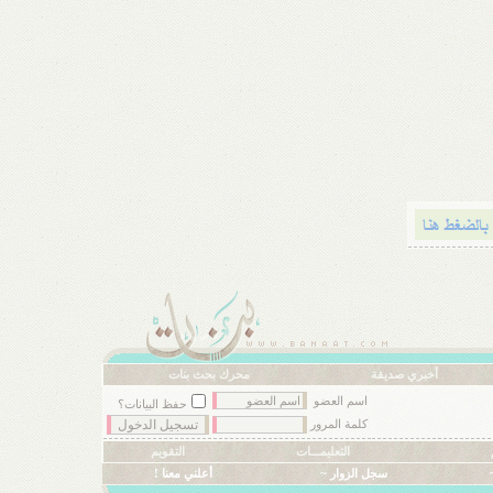
أخبري صديقة
محرك بحث بنات
اسم العضو
حفظ البيانات؟
كلمة المرور
التعليمـــات
التقويم
سجل الزوار ~
أعلني معنا !