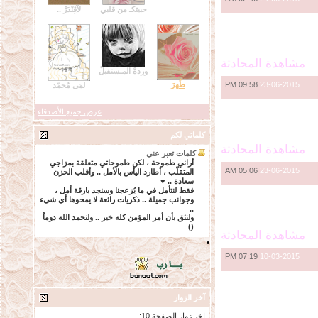
حبيتكـ من قلبي
لآڤِنْدَرْ ..
مشاهدة المحادثة
وردةْ المـستقبلْ
09:58 PM
23-06-2015
طُهرَ
لمَى مُحمّد
عرض جميع الأصدقاء
كلماتي لكم
مشاهدة المحادثة
كلمات تعبر عني
أراني طموحة ، لكن طموحاتي متعلقة بمزاجي
05:06 AM
23-06-2015
المتقلّب ، أطارد اليأس بالأمل .. وأقلب الحزن
سعادة .. ♥
فقط لنتأمل في ما يُزعجنا وسنجد بارقة أمل ،
وجوانب جميلة .. ذكريات رائعة لا يمحوها أي شيء
..
ولنثق بأن أمر المؤمن كله خير .. ولنحمد الله دوماً
()
مشاهدة المحادثة
07:19 PM
10-03-2015
آخر الزوار
اخر زوار الصفحة 10: