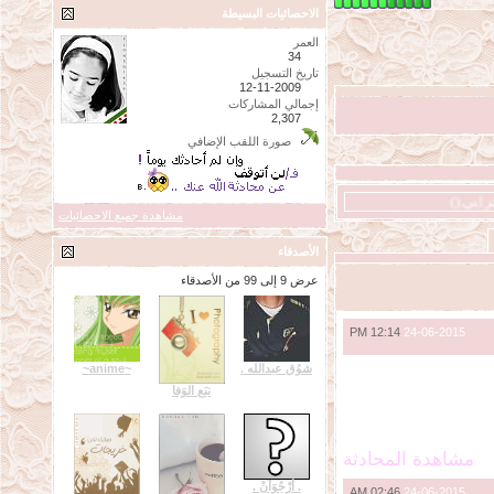
الاحصائيات البسيطة
العمر
34
تاريخ التسجيل
12-11-2009
إجمالي المشاركات
2,307
صورة اللقب الإضافي
 ()
مشاهدة جميع الاحصائيات
الأصدقاء
عرض 9 إلى 99 من الأصدقاء
12:14 PM
24-06-2015
شوُق عبدالله .
~anime~
نبَع الوَفا
مشاهدة المحادثة
. أُرْجُوَآنْ .
02:46 AM
24-06-2015