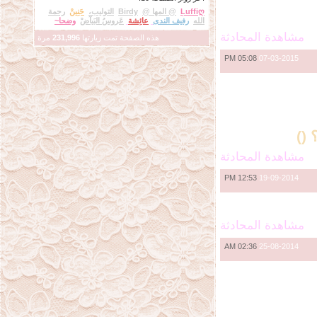
Ļuffiღ
@ المها @
Birdy
التوليب،
حَنِينْ
رحمة
الله
رفيف الندى
عائِشة
عَروسُ البَيآضْ
وضحا~
مشاهدة المحادثة
هذه الصفحة تمت زيارتها
231,996
مرة
05:08 PM
07-03-2015
 ()
مشاهدة المحادثة
12:53 PM
19-09-2014
مشاهدة المحادثة
02:36 AM
25-08-2014