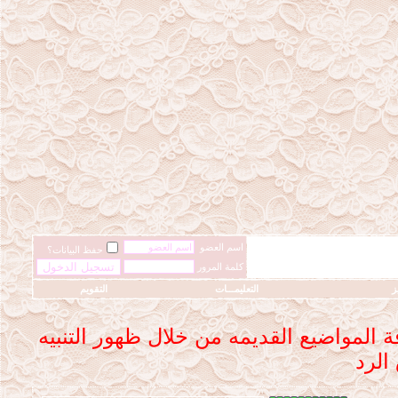
اسم العضو
حفظ البيانات؟
كلمة المرور
ز
التعليمـــات
التقويم
فة المواضيع القديمه من خلال ظهور التنبيه
الرد