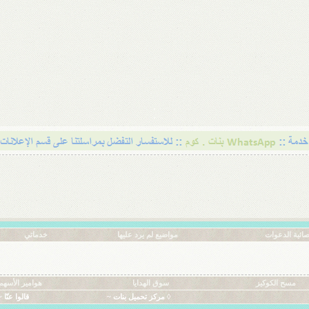
ائية الدعوات
مواضيع لم يرد عليها
خدماتي
مسح الكوكيز
سوق الهدايا
هوامير الأسهم
◊ مركز تحميل بنات ~
قالوا عنّا ~