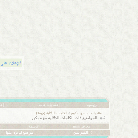
الرئيسية
إحصائيات عامة
إحص
منتديات بنات دوت كوم
>
الكلمات الدلالية (Tags)
المواضيع ذات الكلمات الدلالية مع
ممكن
معرض mms
الأوسمة
◊ - الـقـوانـيـن -
مواضيع لم يرد عليها