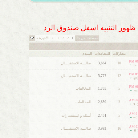
ل ظهور التنبيه اسفل صندوق الرد
صفحة 1 من 25
1
2
3
11
>
الأخيرة
»
مشاركات
المشاهدات
المنتدى
09
10
3,664
صالـــة الاستقبـــال
Bi
05
12
5,777
صالـــة الاستقبـــال
اقع
08
5
1,765
المخالفات
jen
08
3
2,659
المخالفات
 ♥
04
5
2,451
أسئلة و استفسارات
02
16
3,993
صالـــة الاستقبـــال