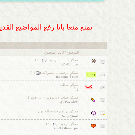
يمنع منعا باتا رفع المواضيع الق
الموضوع / كاتب الموضوع
ممكن تـــــــــرحيب
‏
)
2
1
(
بقايا عذابكك
ممكن ترحيب يا عسولات
‏
)
2
1
(
moslema 4 ever
ممكن طللب
رَندْ "
ممكن طلب لاتردووني ( ابى صور )
ńǾǾSΆ หΪ¢Ě
ممكن برنامج حمايه للكبيوتر
طموح ورديه
ممكن ترحيب
‏
)
2
1
(
عين مشتاقة للجنة