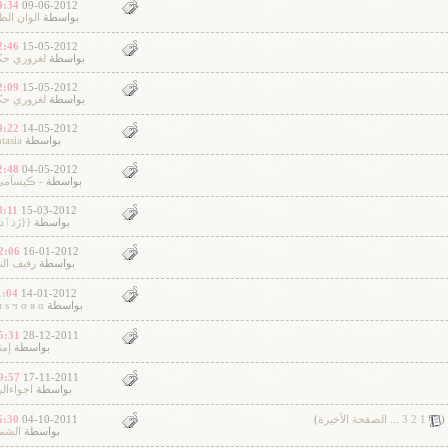
:34 PM
09-06-2012
بواسطة
الوان ال
:46 PM
15-05-2012
بواسطة
لغروري حك
:09 PM
15-05-2012
بواسطة
لغروري حك
:22 PM
14-05-2012
بواسطة
tasia
:48 PM
04-05-2012
بواسطة
- ڪيسآميَ
:11 PM
15-03-2012
بواسطة
{{ڒذٱذ
:06 AM
16-01-2012
بواسطة
رفيف ال
:04 PM
14-01-2012
بواسطة
 s ч α я α ♥
:31 AM
28-12-2011
بواسطة
إمت
:57 AM
17-11-2011
بواسطة
اجواءالر
‏
(
1
2
3
...
الصفحة الأخيرة
)
04-10-2011
:30 PM
بواسطة
الشم