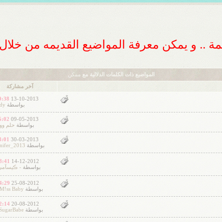
ديمة .. و يمكن معرفة المواضيع القديمه من خلا
المواضيع ذات الكلمات الدلالية مع
ممكن
آخر مشاركة
:38 PM
13-10-2013
بواسطة
rdy
:02 PM
09-05-2013
بواسطة
حلم وو
:01 PM
30-03-2013
بواسطة
nifer_2013
:41 AM
14-12-2012
بواسطة
- ڪيسآميَ
:29 AM
25-08-2012
بواسطة
M!ss Baby }~
:14 AM
20-08-2012
بواسطة
SugarBabe ♛