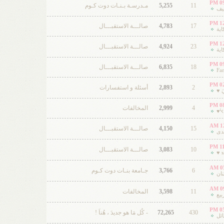
09
11
5,255
مـدرسـة بـنـات دوت كـوم
طيف
12
17
4,783
صالـــة الاستقبـــال
اية
12
23
4,924
صالـــة الاستقبـــال
اية
09
18
6,835
صالـــة الاستقبـــال
Fan
02
2
2,893
أسئلة و استفسارات
 ♥
08
4
2,999
المخالفات
ﭏ♥
12
15
4,150
صالـــة الاستقبـــال
ندى
11
10
3,083
صالـــة الاستقبـــال
м
05
6
3,766
جـامعة بنـات دوت كـوم
نان
09
11
3,598
المخالفات
بيع
05
430
72,265
- كُل مَا هو جديدَ ، هُناَ !
ائل