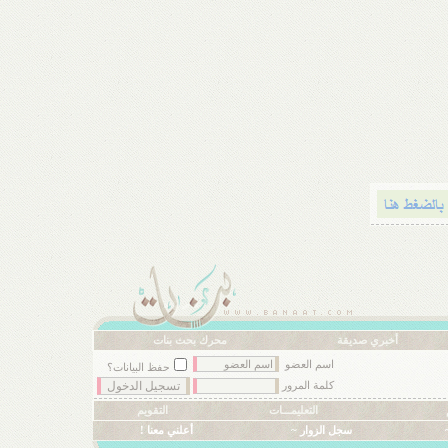
أخبري صديقة
محرك بحث بنات
اسم العضو
حفظ البيانات؟
كلمة المرور
التعليمـــات
التقويم
سجل الزوار ~
أعلني معنا !