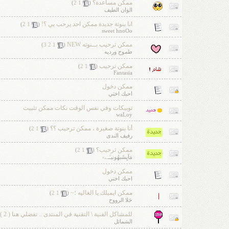
ممكن مساعدة؟
‏
)
2
1
(
الوان الطيف
انا بنوتة جديدة ممكن احد يرحب بي ؟!
‏
)
2
1
(
sweet hnoOo
ممكن ترحيب بــنوته NEW
‏
)
3
2
1
(
طموح ورديه
ممكن ترحيب
‏
)
2
1
(
Fantasia
ممكن دخول
احبك اختي
توبيكات وفي نفس الوقت نكات ممكن تثبيت
waLoy
أنا بنوتة صغيرة ، ممكن ترحيب ؟؟
‏
)
2
1
(
رفيف الندى
ممكن ترحيب؟
‏
)
2
1
(
مَآيِشَبهُونيـَـے‹
ممكن دخول
احبك اختي
ممكن ايميلك يا الغاليه ؛~
‏
)
2
1
(
حَلا الرووح
للمشاكل الفنية \ التقنية في المنتدى .. تفضلي هنا ( 2 )
الشمائل