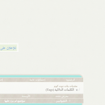
الرئيسية
إحصائيات عامة
إحص
منتديات بنات دوت كوم
الكلمات الدلالية (Tags)
معرض mms
الأوسمة
◊ - الـقـوانـيـن -
مواضيع لم يرد عليها