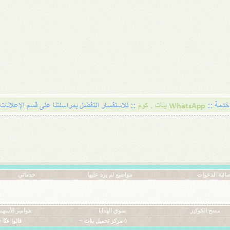
ائية الدعوات
مواضيع لم يرد عليها
خدماتي
مسح الكوكيز
سوق الهدايا
هوامير الأسهم
◊ مركز تحميل بنات ~
قالوا عنّا ~