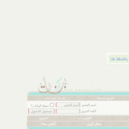
أخبري صديقة
محرك بحث بنات
اسم العضو
حفظ البيانات؟
كلمة المرور
التعليمـــات
التقويم
سجل الزوار ~
أعلني معنا !