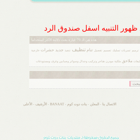
ل ظهور التنبيه اسفل صندوق الرد
هذه هي الـ 70 عبارة بحث دلالية الأكثر استخداما
تنظيف
تنام
جديد
حشرات
ترميم
تسربات
تسليك
تصميم
تفصيل
تنفيذ
خارجية
ملاحق
يفات
ملكية
مودرن
هناجر
وتركيب
وجدال
وسواتر
وصبابين
وغرف
ومستودعات
الاتصال بنا
-
المعلن
-
بنات دوت كوم - BANAAT
-
الأرشيف
-
الأعلى