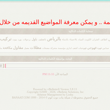
ديمة .. و يمكن معرفة المواضيع القديمه من خلا
سحابة الكلمات الدلالية
بالرياض
تركيب
ض
باول
الطائف
الفئران
الكويت
المياه
بالاحساء
بالدماء
بالقطيف
برجولات
بورد
بيوت
مظلات
مقاول
قهوجي
مكافحة
صبابين
قهوة
قهوجيات
كشف
لداري
مؤسسة
متحركة
مضخات
معمل
مك
البحث بواسطة الكلمات الدلالية
الساعة الآن
11:55 PM
Powered by vBulletin® Version 3.8.11
Copyright ©2000 - 2026, vBulletin Solutions, Inc.
Adsense Management by
Losha
جميع الحقوق محفوظة لـ شبكة بنات دوت كوم © 2014 - 1999 BANAAT.COM