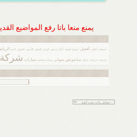
يمنع منعا باتا رفع المواضيع الق
أفضل
الريا
أسفلت
أغلب
أمواج
أهمية
أيامُ
ارخص
افران
افضل
الأبيض
الجبيل
الدم
شركة
ساندوتش
سوابر
سيارات
خدمات
خزانات
خيال
سياح
سياحية