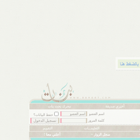
أخبري صديقة
محرك بحث بنات
اسم العضو
حفظ البيانات؟
كلمة المرور
التعليمـــات
التقويم
سجل الزوار ~
أعلني معنا !