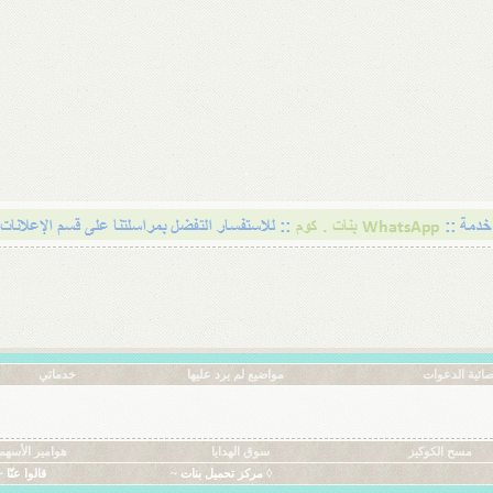
ائية الدعوات
مواضيع لم يرد عليها
خدماتي
مسح الكوكيز
سوق الهدايا
هوامير الأسهم
◊ مركز تحميل بنات ~
قالوا عنّا ~