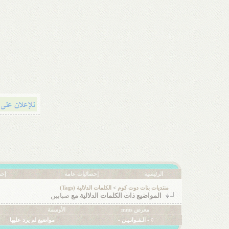
الرئيسية
إحصائيات عامة
إحص
منتديات بنات دوت كوم
>
الكلمات الدلالية (Tags)
المواضيع ذات الكلمات الدلالية مع
صبابين
معرض mms
الأوسمة
◊ - الـقـوانـيـن -
مواضيع لم يرد عليها