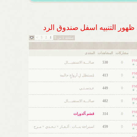
ل ظهور التنبيه اسفل صندوق الرد
>
3
2
1
صفحة 1 من 3
مشاركات
المشاهدات
المنتدى
0
530
صالـــة الاستقبـــال
0
413
مُستظل لِ أرواحٍ حالمة
0
449
عـدسـتـي
0
482
صالـــة الاستقبـــال
0
314
قسَم ﺂلدورات
0
459
استراحة بنــات : ألـغـاز × تـحـدي × مـرح