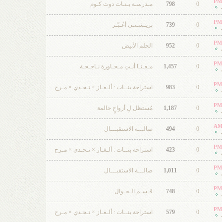
0
798
مـدرسـة بـنـات دوت كـوم
0
739
بريـشـتـي أعُـبّـر
0
952
الحلم الأبيض
0
1,457
مـعـنـا أنـتِ مـحـاورة نـاجـحـة
0
983
استراحة بنــات : ألـغـاز × تـحـدي × مـرح
0
1,187
مُستظل لِ أرواحٍ حالمة
0
494
صالـــة الاستقبـــال
0
423
استراحة بنــات : ألـغـاز × تـحـدي × مـرح
0
1,011
صالـــة الاستقبـــال
0
748
قـسـم الـجـوال
0
579
استراحة بنــات : ألـغـاز × تـحـدي × مـرح