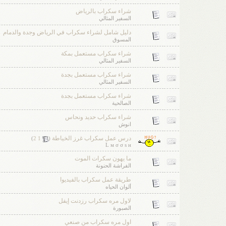
شراء سكراب بالرياض
السفير المثالي
دليل شامل لشراء سكراب في الرياض وجدة والدمام
المسوق
شراء سكراب مستعمل بمكة
السفير المثالي
شراء سكراب مستعمل بجدة
السفير المثالي
شراء سكراب مستعمل بجدة
الصالحية
شراء سكراب حديد ونحاس
انوش
درس عمل سكراب غرز الخياطة
‏
)
2
1
(
L м σ σ ѕ н
ما يهون سكرات الموت
الفراشة الحنونة
طريقة عمل سكراب بالفيديوا
ألوان الحياه
لاول مره سكراب رزدنت إيفل
الصبورة
اول مره سكراب من صنعي