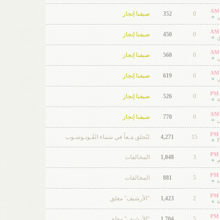
0
352
صيفنا إنجاز
ي
0
450
صيفنا إنجاز
ق
0
560
صيفنا إنجاز
ي
0
619
صيفنا إنجاز
ي
0
526
صيفنا إنجاز
ة
0
770
صيفنا إنجاز
ش
15
4,271
لنُحلق مَـعاً في سَماء الفُـوتـوشـوب
3
1,048
المخالفات
م
5
881
المخالفات
ه
2
1,423
"الأرشيف" مغلق
ة
5
1,704
"الأرشيف" مغلق