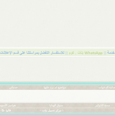
ائية الدعوات
مواضيع لم يرد عليها
خدماتي
مسح الكوكيز
سوق الهدايا
هوامير الأسهم
◊ مركز تحميل بنات ~
قالوا عنّا ~