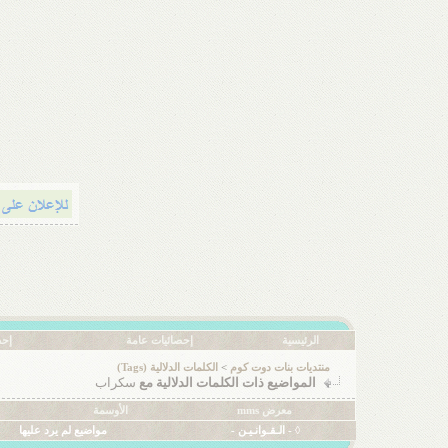
الرئيسية
إحصائيات عامة
إحص
منتديات بنات دوت كوم
>
الكلمات الدلالية (Tags)
المواضيع ذات الكلمات الدلالية مع
سكراب
معرض mms
الأوسمة
◊ - الـقـوانـيـن -
مواضيع لم يرد عليها