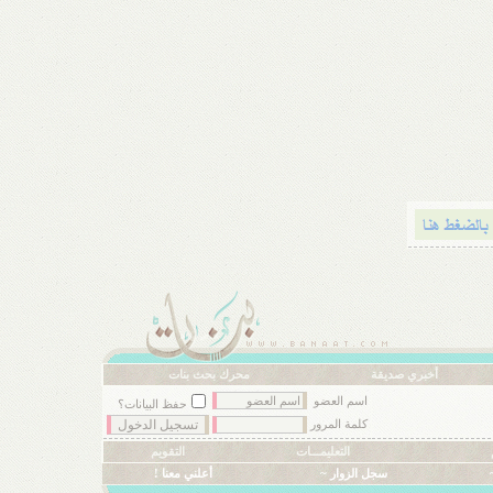
أخبري صديقة
محرك بحث بنات
اسم العضو
حفظ البيانات؟
كلمة المرور
التعليمـــات
التقويم
سجل الزوار ~
أعلني معنا !