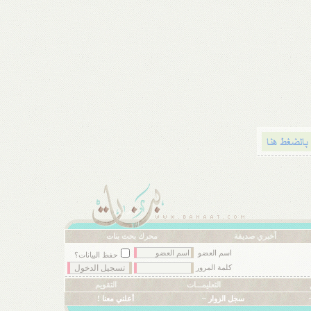
أخبري صديقة
محرك بحث بنات
اسم العضو
حفظ البيانات؟
كلمة المرور
التعليمـــات
التقويم
سجل الزوار ~
أعلني معنا !