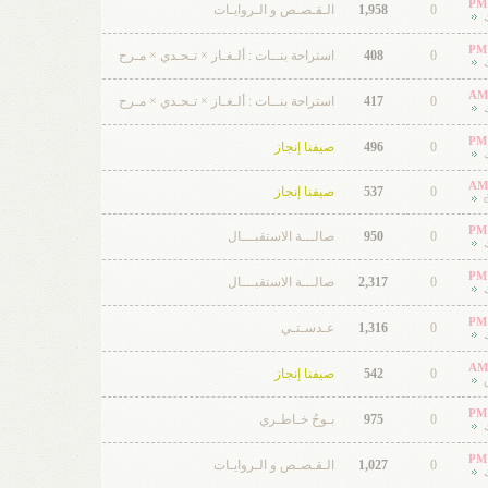
0
1,958
الـقـصـص و الـروايـات
0
408
استراحة بنــات : ألـغـاز × تـحـدي × مـرح
0
417
استراحة بنــات : ألـغـاز × تـحـدي × مـرح
0
496
صيفنا إنجاز
0
537
صيفنا إنجاز
0
950
صالـــة الاستقبـــال
0
2,317
صالـــة الاستقبـــال
0
1,316
عـدسـتـي
0
542
صيفنا إنجاز
0
975
بـوحُ خـاطـري
0
1,027
الـقـصـص و الـروايـات