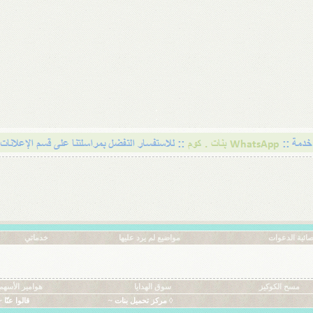
ائية الدعوات
مواضيع لم يرد عليها
خدماتي
مسح الكوكيز
سوق الهدايا
هوامير الأسهم
◊ مركز تحميل بنات ~
قالوا عنّا ~