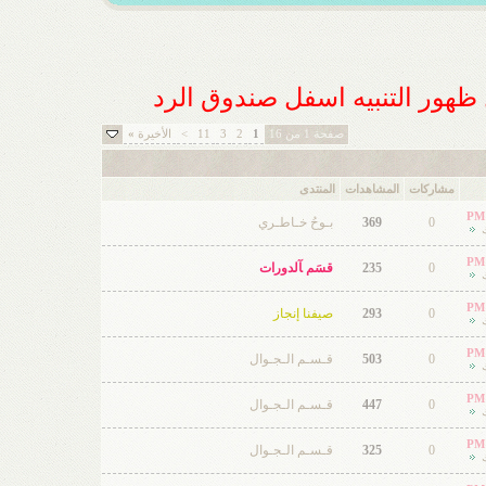
ل ظهور التنبيه اسفل صندوق الرد
صفحة 1 من 16
1
2
3
11
>
الأخيرة
»
مشاركات
المشاهدات
المنتدى
0
369
بـوحُ خـاطـري
0
235
قسَم ﺂلدورات
0
293
صيفنا إنجاز
0
503
قـسـم الـجـوال
0
447
قـسـم الـجـوال
0
325
قـسـم الـجـوال