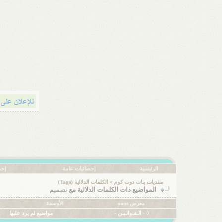
الرئيسية
إحصائيات عامة
إحص
منتديات بنات دوت كوم
>
الكلمات الدلالية (Tags)
المواضيع ذات الكلمات الدلالية مع
تصميم
معرض mms
الأوسمة
◊ - الـقـوانـيـن -
مواضيع لم يرد عليها