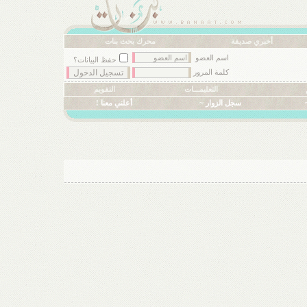
أخبري صديقة
محرك بحث بنات
اسم العضو
حفظ البيانات؟
كلمة المرور
التعليمـــات
التقويم
سجل الزوار ~
أعلني معنا !