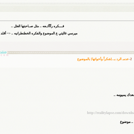
فــــكره رآآآئــعه .. مثل صــاحبتها العثل ..
ميرسي غاليتي ع الموضوع والفكره الخطنطرانيه .. <~ أقلد .
2-
عدمـ الرد بـ..[شكراً وأخواتها] بالموضوع
عدك يميومه ..
http://realitylapse.com/downl
.. موضوع