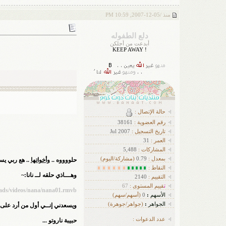
منذ /
05-12-2007, 10:59 PM
دلع الطفوله
أبدعت من أجلكن
! KEEP AWAY
حالة الإتصال :
رقم العضوية :
38161
تاريخ التسجيل :
Jul 2007
العمر :
31
ا
لمشاركات :
5,488
بمعدل :
0.79
(مشاركة/اليوم)
حلووووه ..
وأخواتها
.. هع ربي يس
النقاط :
وهـــاذي حلقه لــ نانا:~
التقييم :
2140
ت
قييم المستوى :
67
oads/videos/nana/nana01.rmvb
الأسهم
:
0
(أسهم/سهم)
الجواهر
:
(جواهر/جوهرة)
ويسعدني إنــي أول من أرد على 
عدد الدعوات :
حبيبة ناروتو ...