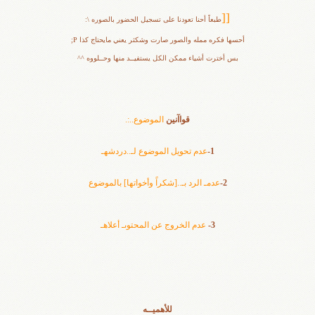
[[
طبعاً أحنا تعودنا على تسجيل الحضور بالصوره \:
أحسها فكره ممله والصور صارت وشكثر يعني مايحتاج كذا P;
بس أخترت أشياء ممكن الكل يستفيــد منها وحــلووه ^^
قواآنين
الموضوع..:.
1-
عدم تحويل الموضوع لـ..دردشهـ
2-
عدمـ الرد بـ..[شكراً وأخواتها] بالموضوع
3-
عدم الخروج عن المحتوىـ أعلاهـ
للأهميــه