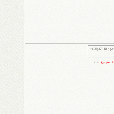
••sJJ[gJZJJd pq
بة الموضوع :
яιšα }