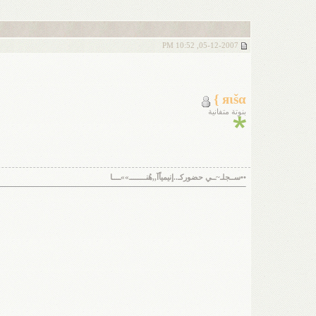
05-12-2007, 10:52 PM
яιšα }
بنوتة متفانية
••ســجلـ~ــي حضوركـ..إنيمياًآ,,هُنــــــــ»»ــــا