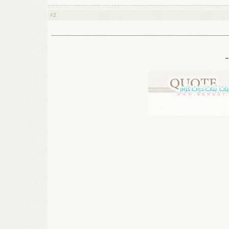
2
#
.