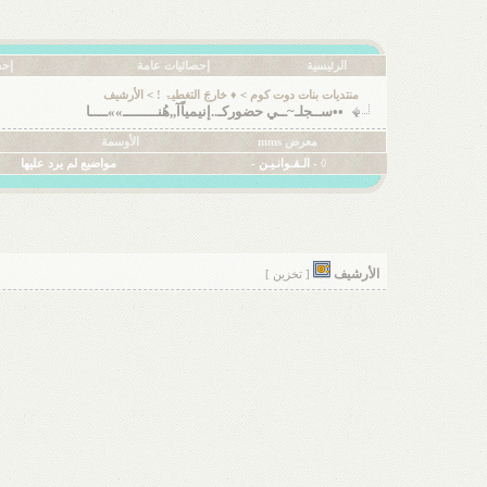
الرئيسية
إحصائيات عامة
إحص
منتديات بنات دوت كوم
>
♦ خارجَ التغطيۃ !
>
الأرشيف
••ســجلـ~ــي حضوركـ..إنيمياًآ,,هُنــــــــ»»ــــا
معرض mms
الأوسمة
◊ - الـقـوانـيـن -
مواضيع لم يرد عليها
الأرشيف
[ تخزين ]