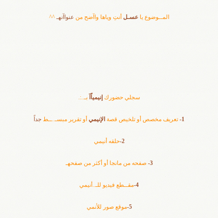
المــوضوع يا
عسـل
أنتِ وياها واآضح من
عنواآنهـ
^^
سجلي حضورك
إنيمياًآ
بـ..:.
1-
تعريف مخصص أو تلخيص قصة
الإنيمي
أو تقرير مبسـ..ــط
جداً
2-
حلقه أنيمي
3-
صفحه من مانجا أو أكثر من صفحهـ
4-
مقــطع فيديو للـ..أنيمي
5-
موقع صور للأنمي