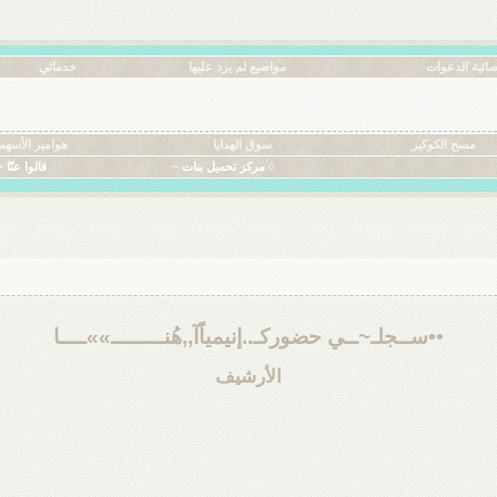
ائية الدعوات
مواضيع لم يرد عليها
خدماتي
مسح الكوكيز
سوق الهدايا
هوامير الأسهم
◊ مركز تحميل بنات ~
قالوا عنّا ~
••ســجلـ~ــي حضوركـ..إنيمياًآ,,هُنــــــــ»»ــــا
الأرشيف