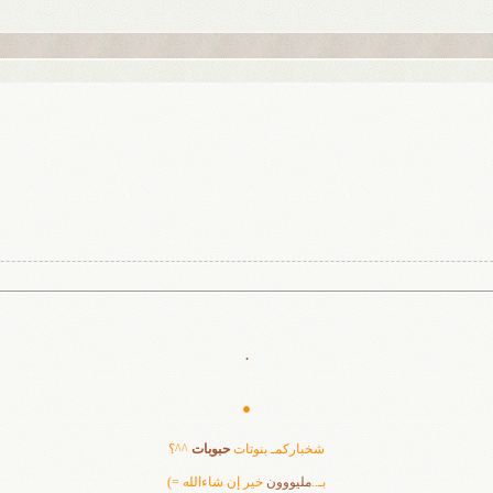
.
.
شخباركمـ بنوتات
حبوبات
^^؟
بـ..
مليووون
خير إن شاءالله =)