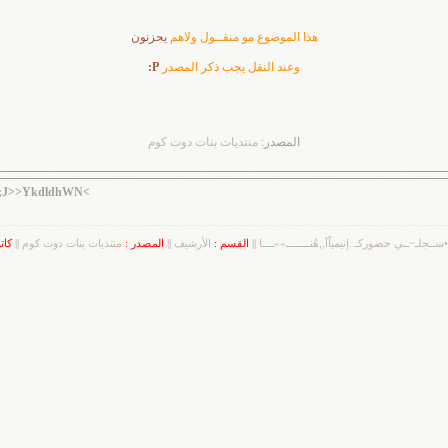
هذا الموضوع مو منقــول ولاهم
يحزنون
وعند النقل يجب ذكر المصدر
P:
المصدر:
منتديات بنات دوت كوم
,v;J>>YkdldhWN<
•ســجلـ~ــي حضوركـ..إنيمياًآ,,هُنــــــــ»»ــــا
||
القسم :
الأرشيف
||
المصدر :
منتديات بنات دوت كوم
||
كات