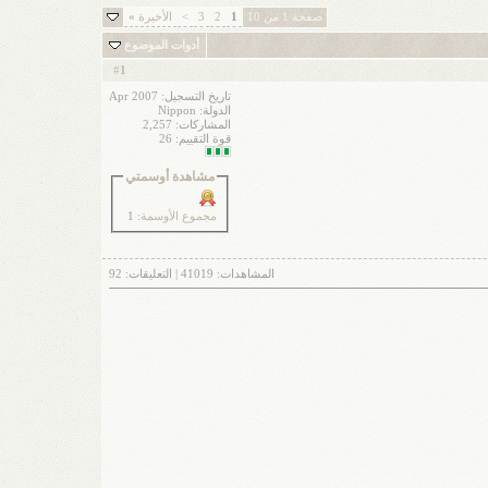
صفحة 1 من 10
1
2
3
>
الأخيرة
»
أدوات الموضوع
1
#
تاريخ التسجيل: Apr 2007
الدولة: Nippon
المشاركات: 2,257
قوة التقييم:
26
مشاهدة أوسمتي
مجموع الأوسمة
: 1
المشاهدات:
41019
| التعليقات:
92