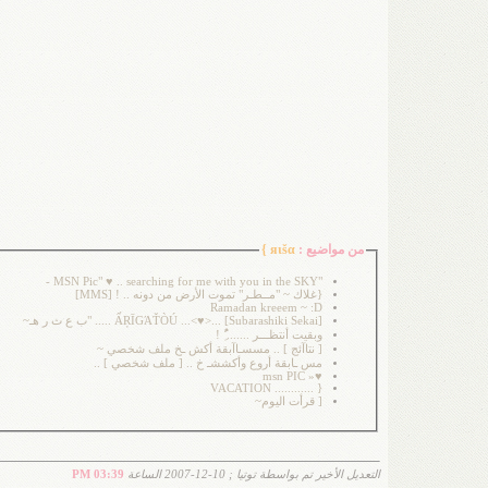
من مواضيع :
яιšα }
"MSN Pic" ♥ .. searching for me with you in the SKY -
{غلاك ~ "مــطـر" تموت الأرض من دونه .. ! [MMS]
Ramadan kreeem ~ :D
[ẤŖĪGΆŤÒÚ ...<♥>... [Subarashiki Sekai ..... "ب ع ث ر هـ~
وبقيت أنتظـــر ....... ًَُِ !
[ نتاآئج ] .. مسسـاآبقة أكش ـخ ملف شخصي ~
مس ـابقة أروع وأكششـ خ .. [ ملف شخصي ] ..
♥« msn PIC
{ ............ VACATION
[ قرأت اليوم~
التعديل الأخير تم بواسطة توتيا ; 10-12-2007 الساعة
03:39 PM