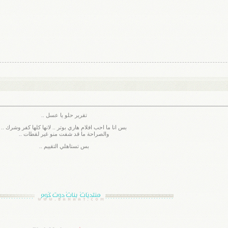
تقرير حلو يا عسل ..
بس انا ما احب افلام هاري بوتر .. لانها كلها كفر وشرك ..
والصراحة ما قد شفت منو غير لقطات ..
بس تستاهلي التقييم ..