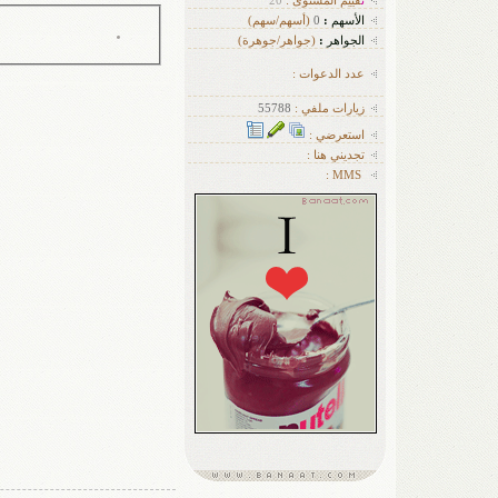
الأسهم
:
0
(أسهم/سهم)
الجواهر
:
(جواهر/جوهرة)
عدد الدعوات :
زيارات ملفي :
55788
استعرضي :
تجديني هنا :
MMS :