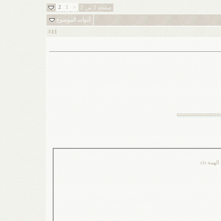
2
1
<
صفحة 2 من 2
أدوات الموضوع
11
#
لهمة εïз