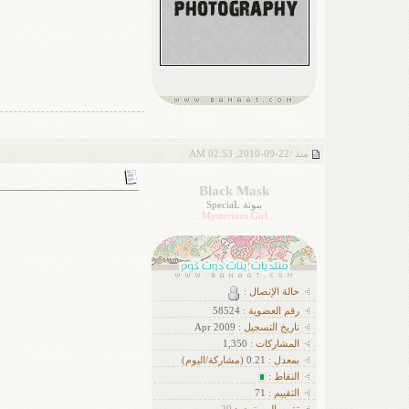
منذ /
22-09-2010, 02:53 AM
Black Mask
بنوتة SpeciaL
.. Mysterious Girl ..
حالة الإتصال :
رقم العضوية :
58524
تاريخ التسجيل :
Apr 2009
ا
لمشاركات :
1,350
بمعدل :
0.21
(مشاركة/اليوم)
النقاط :
التقييم :
71
ت
قييم المستوى :
20