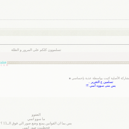
تسلموون كلكم على المرور و الطلة
شاركة الأصلية كتبت بواسطة عذبة بإحساسي
تسلمين ع التقرير ..
بس متى سووه أنمي ؟!
العفوو
ما سوو انمي
بس بما ان القوانين يمنع وضع صور الي فوق الــ13 ؟
فحطييت صور انمي