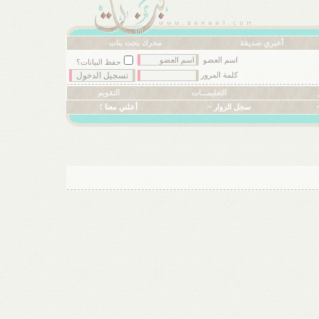
أخبري صديقة
محرك بحث بنات
اسم العضو
حفظ البيانات؟
كلمة المرور
التعليمـــات
التقويم
سجل الزوار ~
أعلني معنا !