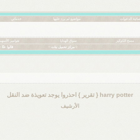
ائية الدعوات
مواضيع لم يرد عليها
خدماتي
مسح الكوكيز
سوق الهدايا
هوامير الأسهم
◊ مركز تحميل بنات ~
قالوا عنّا ~
harry potter { تقرير } احذروا يوجد تعويذة ضد النقل
الأرشيف