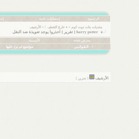
الرئيسية
إحصائيات عامة
إحص
منتديات بنات دوت كوم
>
♦ خارجَ التغطيۃ !
>
الأرشيف
harry potter { تقرير } احذروا يوجد تعويذة ضد النقل
معرض mms
الأوسمة
◊ - الـقـوانـيـن -
مواضيع لم يرد عليها
الأرشيف
[ تخزين ]