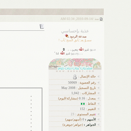
منذ /
14-09-2010, 02:34 AM
عذبة بإحساسي
مبدعة الردود
سمـوٌ يعـ’ـآنق السح’ـآب !
حالة الإتصال :
رقم العضوية :
50069
تاريخ التسجيل :
May 2008
ا
لمشاركات :
1,042
بمعدل :
0.16
(مشاركة/اليوم)
النقاط :
التقييم :
152
ت
قييم المستوى :
23
الأسهم
:
0
(أسهم/سهم)
الجواهر
:
(جواهر/جوهرة)