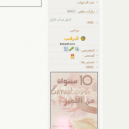
عدد الدعوات :
زيارات ملفي :
38422
لاتقل فــآت الأوآن .. وانطلق فالوقــت حــآن
SMS :
مزاجي :
استعرضي :
أوسمتي :
تجديني هنا :
MMS :