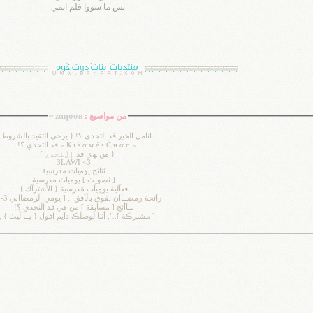
بس ما سووا فلم انمي
من مواضيع :
zαησσв ~
انامل الخير قد التحدي ؟! { يرجى التقيد بالشروط 
» Ҝ ї š α м έ • Ĉ н ά η « قد التحدي ؟! ..
{ من ﮫي قد ٳڵٺحدي } ..
3LAWI <3
نَتائج يوميات مدرسية
[ ٺصويٺ ] يومياٺ مدرسية
فعآلية يومِيآت مَدرسية { الأشترآك }
ڔآئحة ڔمضــآان ٺفوق باڵأفق .. [ يومي اڵڔمضآاني 3-9 ] ..
نٺـآأئج [ مسآبقة ] من هي قد اڵٺحدي ؟!
[ مشٺڔڪة ]..", أنـآ ڵوصڵڪ دآيم اقوڵ { يــآاڵيٺ } ,"