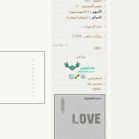
التقييم :
613
ت
قييم المستوى :
29
الأسهم
:
0
(أسهم/سهم)
الجواهر
:
(جواهر/جوهرة)
عدد الدعوات :
زيارات ملفي :
27284
photography it's not just a hobby it's my life <3
SMS :
مزاجي :
استعرضي :
تجديني هنا :
MMS :