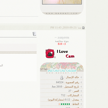
منذ /
21-09-2010, 11:43 PM
zαησσв ~
بنوتة مخلصة
B.H <3
الم
حالة الإتصال :
رقم العضوية :
64324
تاريخ التسجيل :
Jun 2010
العمر :
27
ا
لمشاركات :
712
بمعدل :
0.12
(مشاركة/اليوم)
النقاط :