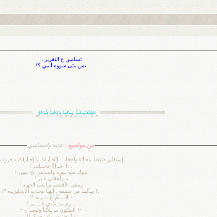
تسلمين ع التقرير ..
بس متى سووه أنمي ؟!
من مواضيع :
عذبة بإحساسي
إسِتغِلي صَيْفكَ معنآ ◊ وآجعَلِيـﮧ إنْجَـآزاتْ لآ إجـآزاتْ » قروب ا
..][ عــآإمٌ مختـلف !
تـوك صغ’ــيرة وابتـديتي تح’ــبين !
مـرآهقتي غـير !
ويبقى الأقصى مـآبقي الجهاد !
..{ يــآلهـآ من مثقفة , إنهـآ تتحدث الإنجليزيـة *!
~ آلــــآمُ غُ ــــربة !!
يــوم ميــلادي غـــــير !
~{ الـڪون تــ’ـلألـأ وتبسـ’م ~
~{ نج’ـينى أعـــصيكـ !!