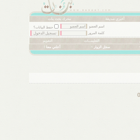
أخبري صديقة
محرك بحث بنات
اسم العضو
حفظ البيانات؟
كلمة المرور
التعليمـــات
التقويم
سجل الزوار ~
أعلني معنا !