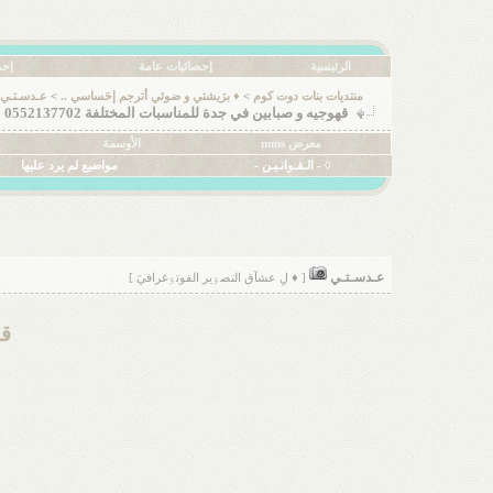
الرئيسية
إحصائيات عامة
إحص
منتديات بنات دوت كوم
>
♦ برَيشتي و ضوئي أترجم إحَساسي ..
>
عـدسـتـي
قهوجيه و صبابين في جدة للمناسبات المختلفة 0552137702
معرض mms
الأوسمة
◊ - الـقـوانـيـن -
مواضيع لم يرد عليها
عـدسـتـي
[ ♦ لِ عشآق التصۊير الفوتۊغرافيَ ]
قه