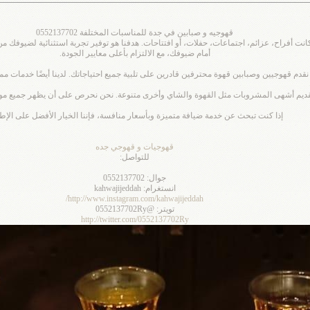
قهوجيه و صبابين في جدة للمناسبات المختلفة 0552137702
ت أفراح، عزائم، اجتماعات، حفلات، أو افتتاحات. هدفنا هو توفير تجربة استثنائية لضيوفك 
أمام ضيوفك، مع الالتزام بأعلى معايير الجودة.
قدم قهوجيين وصبابين قهوة محترفين قادرين على تلبية جميع احتياجاتك. لدينا أيضًا خدمات ممي
ع تقديم أشهى المشروبات مثل القهوة والشاي وأخرى متنوعة. نحن نحرص على أن يظهر جميع م
إذا كنت تبحث عن خدمة ضيافة متميزة وبأسعار منافسة، فإننا الخيار الأفضل على الإطل
قهوجيات و قهوجي جده
للتواصل:
جوال: 0552137702
انستغرام: kahwajijeddah
http://www.instagram.com/kahwajijeddah/
تويتر: @0552137702Ry
http://twitter.com/0552137702Ry