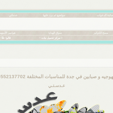
ائية الدعوات
مواضيع لم يرد عليها
خدماتي
مسح الكوكيز
سوق الهدايا
هوامير الأسهم
◊ مركز تحميل بنات ~
قالوا عنّا ~
وجيه و صبابين في جدة للمناسبات المختلفة 0552137702
عـدسـتـي