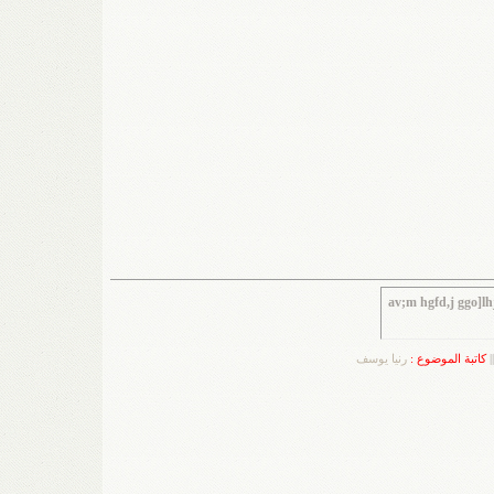
av;m hgfd,j ggo]l
||
كاتبة الموضوع :
رنيا يوسف