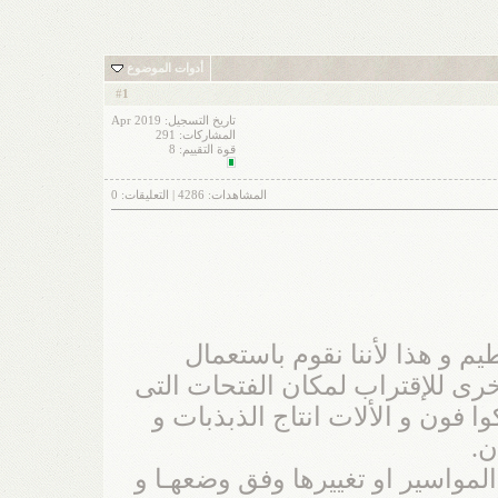
أدوات الموضوع
1
#
تاريخ التسجيل: Apr 2019
المشاركات: 291
قوة التقييم:
8
المشاهدات:
4286
| التعليقات:
0
و هذا لأننا نقوم باستعمال
خرى للإقتراب لمكان الفتحات التى
 فون و الألات انتاج الذبذبات و
ن.
مواسير او تغييرها وفق وضعهـا و