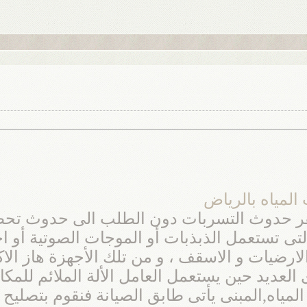
مياه بالرياض
 حدوث التسربات دون الطلب الى حدوث تحطيم 
التى تستعمل الذبذبات أو الموجات الصوتية أو ا
ضيات و الاسقف ، و من تلك الأجهزة هاز الاكوا
لعديد حين يستعمل العامل الألة الملائم للمكا
اه,المبنى يأتى طابق الصيانة فنقوم بتصليح ال