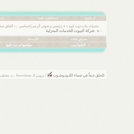
الرئيسية
إحصائيات عامة
إحص
منتديات بنات دوت كوم
>
♦ برَيشتي و ضوئي أترجم إحَساسي ..
>
لنُحلق مَـ
شركة البيوت للخدمات المنزلية
معرض mms
الأوسمة
◊ - الـقـوانـيـن -
مواضيع لم يرد عليها
لنُحلق مَـعاً في سَماء الفُـوتـوشـوب
[ دروسَ ﺂلـ Pнσтσšнσp ، بَ مختلف ﺂنۊاعهاَ ♡ ]