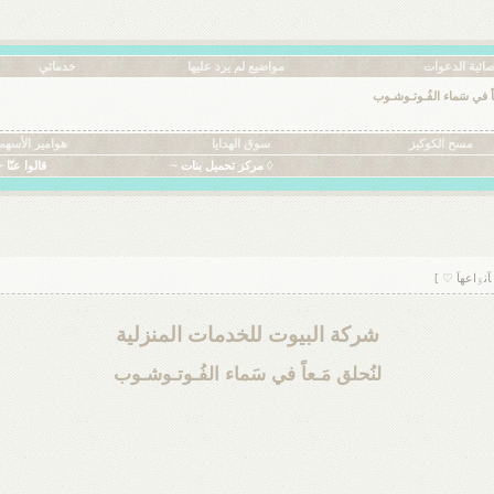
ائية الدعوات
مواضيع لم يرد عليها
خدماتي
عاً في سَماء الفُـوتـوشـوب
مسح الكوكيز
سوق الهدايا
هوامير الأسهم
◊ مركز تحميل بنات ~
قالوا عنّا ~
شركة البيوت للخدمات المنزلية
لنُحلق مَـعاً في سَماء الفُـوتـوشـوب