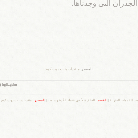
الجدران التى وجدناها.
المصدر:
منتديات بنات دوت كوم
hj hglk.gdm
وت للخدمات المنزلية
||
القسم :
لنُحلق مَـعاً في سَماء الفُـوتـوشـوب
||
المصدر :
منتديات بنات دوت كوم