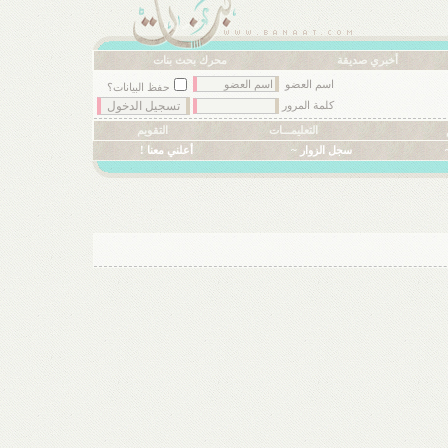
أخبري صديقة
محرك بحث بنات
اسم العضو
حفظ البيانات؟
كلمة المرور
التعليمـــات
التقويم
سجل الزوار ~
أعلني معنا !