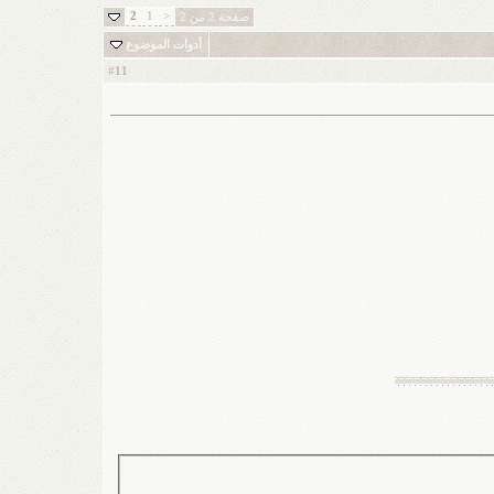
2
1
<
صفحة 2 من 2
أدوات الموضوع
11
#