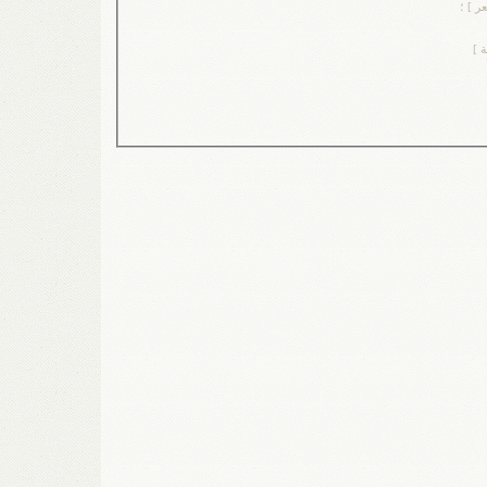
 ] ؛
 ]