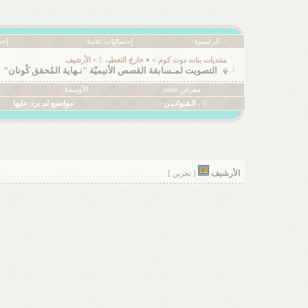
الرئيسية
إحصائيات عامة
إحص
منتديات بنات دوت كوم
>
♦ خارجَ التغطيۃ !
>
الأرشيف
التصويت لمـسابقة القصص الأنيميّة "نـهاية المُحقق كُونان"
معرض mms
الأوسمة
◊ - الـقـوانـيـن -
مواضيع لم يرد عليها
الأرشيف
[ تخزين ]