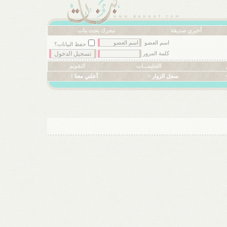
أخبري صديقة
محرك بحث بنات
اسم العضو
حفظ البيانات؟
كلمة المرور
التعليمـــات
التقويم
سجل الزوار ~
أعلني معنا !