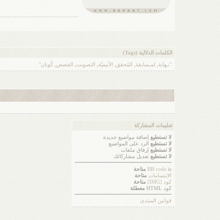
الكلمات الدلالية (Tags)
"نـهاية
,
لمـسابقة
,
المُحقق
,
الأنيميّة
,
التصويت
,
القصص
,
كُونان"
تعليمات المشاركة
لا تستطيع
إضافة مواضيع جديدة
لا تستطيع
الرد على المواضيع
لا تستطيع
إرفاق ملفات
لا تستطيع
تعديل مشاركاتك
is
BB code
متاحة
الابتسامات
متاحة
كود [IMG]
متاحة
كود HTML
معطلة
قوانين المنتدى