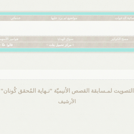
ائية الدعوات
مواضيع لم يرد عليها
خدماتي
مسح الكوكيز
سوق الهدايا
هوامير الأسهم
◊ مركز تحميل بنات ~
قالوا عنّا ~
التصويت لمـسابقة القصص الأنيميّة "نـهاية المُحقق كُونان"
الأرشيف