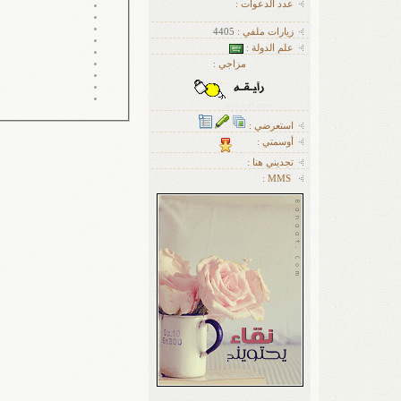
عدد الدعوات :
زيارات ملفي :
4405
علم الدولة :
مزاجي :
استعرضي :
أوسمتي :
تجديني هنا :
MMS :