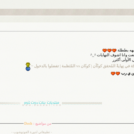
هه بططلة
ت وانا اشوف النهايات ^_^
 الأولى أكثرر
 نِهايةْ المُحقق كونْآن | كونُان vs المُنَظمة | تفضلوا بالدخول ~
ن ي رب
من مواضيع :
Dosh
- تطبيقاتي لدورة الفوتوشوب -