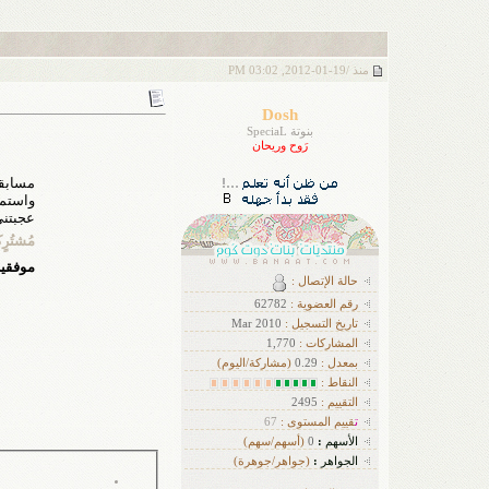
منذ /
19-01-2012, 03:02 PM
Dosh
بنوتة SpeciaL
رَوح وريحان
مسابق
واستمع
عجبتني
مُشتُرٍكة في
موفقي
حالة الإتصال :
رقم العضوية :
62782
تاريخ التسجيل :
Mar 2010
ا
لمشاركات :
1,770
بمعدل :
0.29
(مشاركة/اليوم)
النقاط :
التقييم :
2495
ت
قييم المستوى :
67
الأسهم
:
0
(أسهم/سهم)
الجواهر
:
(جواهر/جوهرة)