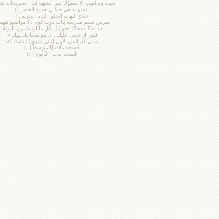
تعبت ومالقيت إلا سموّك بس تشبهه لك [ تسريحات شعر
أنشودة هي جنةٌ لِ حمود الخضر ()
علاج التهاب الحلق الحاد | تجربتي ؛
فهرس قسم مدرسة بنات دوت كوم ؛ [ مواضيع مُهمة
Photo Design| إحتويتُكَ بكُلِ مآ أُوتيتُ مِن "أُنوثهْ "
قلبي ازعجني عليك , ي هو محتاجك يبيك ="
يومي الدراسي الأول [ثاني ثانوي] | مُشتركة ؛
فُسحة بنات [المتوسطْ] ؛)
فُسحة بنات [الثَانويْ] ؛)