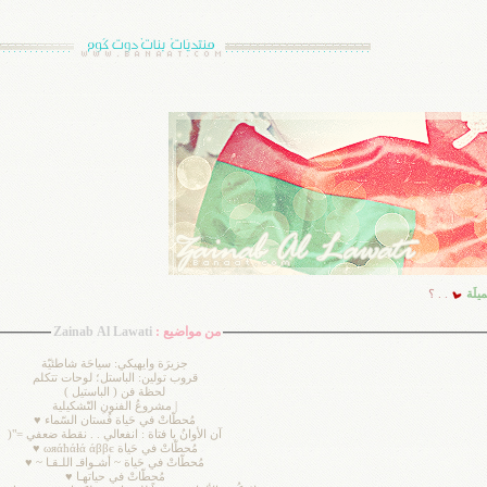
يلَة
. . ؟
من مواضيع :
Zainab Al Lawati
جزيرَة وايهيكي: سياحَة شاطئيّة
قروب تولين: الباستل؛ لوحات تتكلم
لحظة فن ( الباستيل )
| مشروعُ الفنونِ التّشكيلية
مُحطّاتْ في حَياة فُستان السّماء ♥
آن الأوانُ يا فتاة : انفعالي . . نقطة ضعفي ="(
مُحطّاتْ في حَياة ωяάћάłά άββє ♥
مُحطّاتْ في حَياة ~ أشـواقـ اللـقـا ~ ♥
مُحطّاتْ في حياتهـا ♥