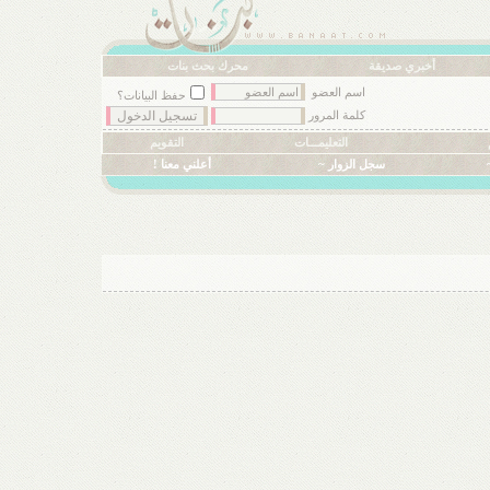
أخبري صديقة
محرك بحث بنات
اسم العضو
حفظ البيانات؟
كلمة المرور
التعليمـــات
التقويم
سجل الزوار ~
أعلني معنا !