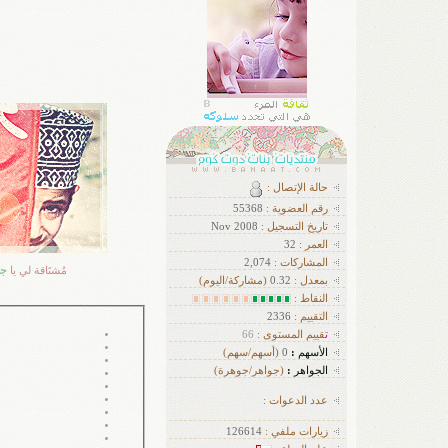
حالة الإتصال :
رقم العضوية :
55368
تاريخ التسجيل :
Nov 2008
العمر :
32
ا
لمشاركات :
2,074
مُشتَاقة لي يا
جم
بمعدل :
0.32
(مشاركة/اليوم)
النقاط :
التقييم :
2336
ت
قييم المستوى :
66
الأسهم
:
0
(أسهم/سهم)
الجواهر
:
(جواهر/جوهرة)
عدد الدعوات :
زيارات ملفي :
126614