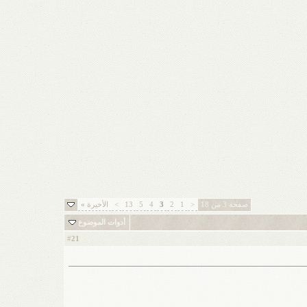
صفحة 3 من 18
<
1
2
3
4
5
13
>
الأخيرة
»
أدوات الموضوع
21
#