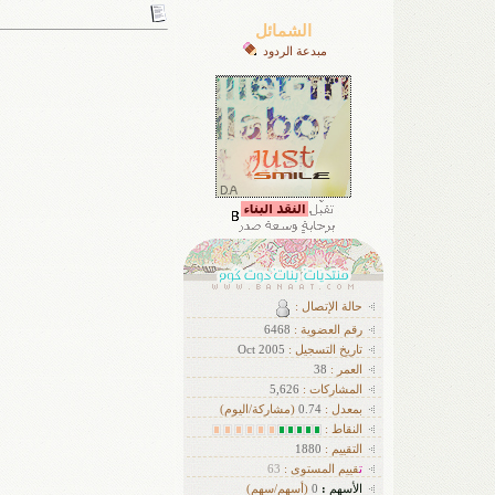
الشمائل
مبدعة الردود
حالة الإتصال :
رقم العضوية :
6468
تاريخ التسجيل :
Oct 2005
العمر :
38
ا
لمشاركات :
5,626
بمعدل :
0.74
(مشاركة/اليوم)
النقاط :
التقييم :
1880
ت
قييم المستوى :
63
الأسهم
:
0
(أسهم/سهم)