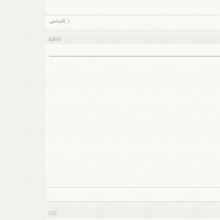
ADS
#
22
#