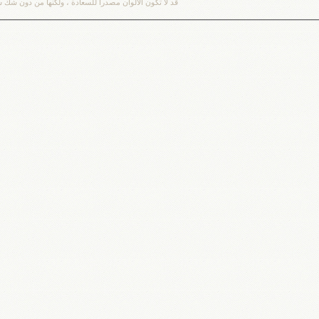
قد لا تكُون الألوان مصدراً للسعادة ، ولكنها من دون شك سبب