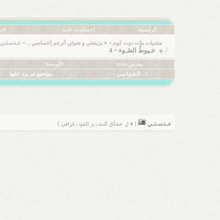
الرئيسية
إحصائيات عامة
إحص
منتديات بنات دوت كوم
>
♦ برَيشتي و ضوئي أترجم إحَساسي ..
>
عـدسـتـي
خـيوطُ الضَـوء ~ 4
معرض mms
الأوسمة
◊ - الـقـوانـيـن -
مواضيع لم يرد عليها
عـدسـتـي
[ ♦ لِ عشآق التصۊير الفوتۊغرافيَ ]