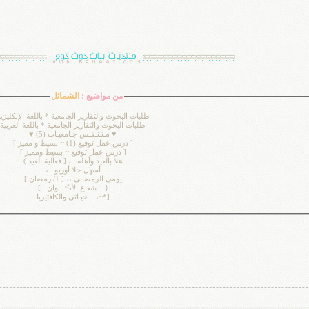
من مواضيع :
الشمائل
طلبات البحوث والتقارير الجامعية * باللغة الإنكليزي
طلبات البحوث والتقارير الجامعية * باللغة العربية
♥ مـتـنـفـس جـامعيـات (5) ♥
[ درس عمل توقيع (1) ~ بسيط و مميز ]
[ درس عمل توقيع ~ بسيط ومميز ]
هلا بالعيد وأهله ..، [ فعالية العيد )
أسهل حلا أوريو ..،
يومي الرمضاني ،، [ 1/ رمضان ]
{ .. شعاع الأڪـــوان ..]
[*~،... حيـاتي والكافتيريا