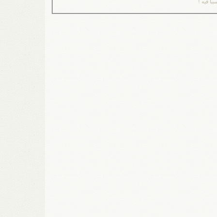
اً فيه !