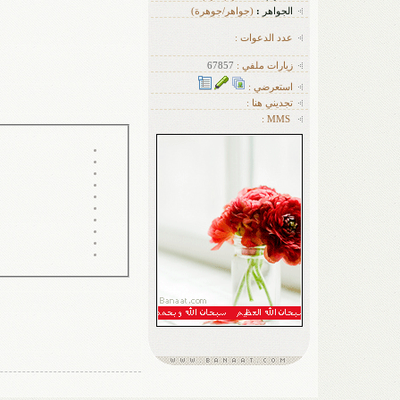
الجواهر
:
(جواهر/جوهرة)
عدد الدعوات :
زيارات ملفي :
67857
استعرضي :
تجديني هنا :
MMS :