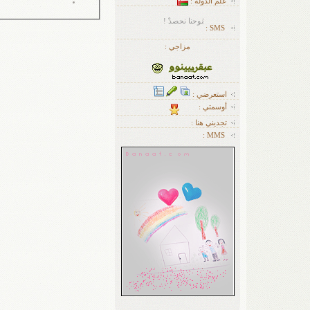
علم الدولة :
على قدرِ طمُوحنا نحصدْ !
SMS :
مزاجي :
استعرضي :
أوسمتي :
تجديني هنا :
MMS :