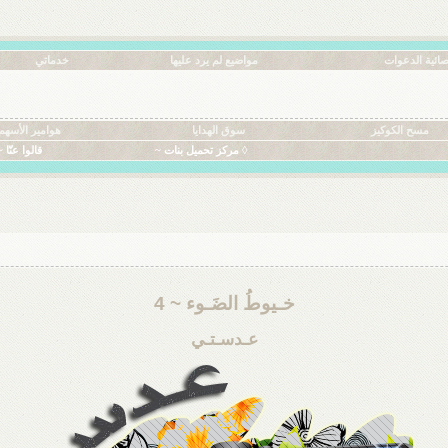
ائية الدعوات
مواضيع لم يرد عليها
خدماتي
مسح الكوكيز
سوق الهدايا
هوامير الأسهم
◊ مركز تحميل بنات ~
قالوا عنّا ~
خـيوطُ الضَـوء ~ 4
عـدسـتـي