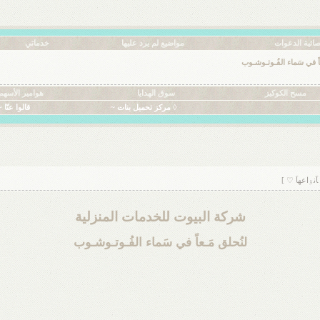
ائية الدعوات
مواضيع لم يرد عليها
خدماتي
عاً في سَماء الفُـوتـوشـوب
مسح الكوكيز
سوق الهدايا
هوامير الأسهم
◊ مركز تحميل بنات ~
قالوا عنّا ~
شركة البيوت للخدمات المنزلية
لنُحلق مَـعاً في سَماء الفُـوتـوشـوب