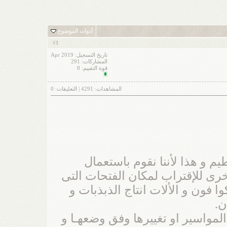
أدوات الموضوع
1
#
تاريخ التسجيل: Apr 2019
المشاركات: 291
قوة التقييم:
8
المشاهدات:
4291
| التعليقات:
0
و هذا لأننا نقوم باستعمال
خرى للإقتراب لمكان الفتحات التى
 فون و الألات انتاج الذبذبات و
ن.
مواسير او تغييرها وفق وضعهـا و