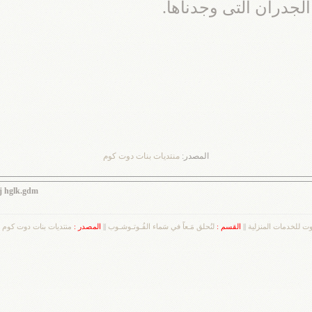
الجدران التى وجدناها.
المصدر:
منتديات بنات دوت كوم
hj hglk.gdm
وت للخدمات المنزلية
||
القسم :
لنُحلق مَـعاً في سَماء الفُـوتـوشـوب
||
المصدر :
منتديات بنات دوت كوم