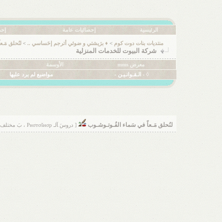
الرئيسية
إحصائيات عامة
إحص
منتديات بنات دوت كوم
>
♦ برَيشتي و ضوئي أترجم إحَساسي ..
>
لنُحلق مَـ
شركة البيوت للخدمات المنزلية
معرض mms
الأوسمة
◊ - الـقـوانـيـن -
مواضيع لم يرد عليها
لنُحلق مَـعاً في سَماء الفُـوتـوشـوب
[ دروسَ ﺂلـ Pнσтσšнσp ، بَ مختلف ﺂنۊاعهاَ ♡ ]