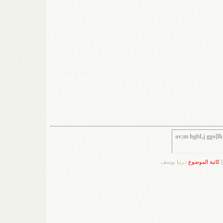
av;m hgfd,j ggo]l
||
كاتبة الموضوع :
رنيا يوسف