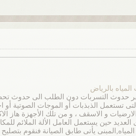
مياه بالرياض
 حدوث التسربات دون الطلب الى حدوث تحطيم 
التى تستعمل الذبذبات أو الموجات الصوتية أو ا
ضيات و الاسقف ، و من تلك الأجهزة هاز الاكوا
لعديد حين يستعمل العامل الألة الملائم للمكا
اه,المبنى يأتى طابق الصيانة فنقوم بتصليح ال