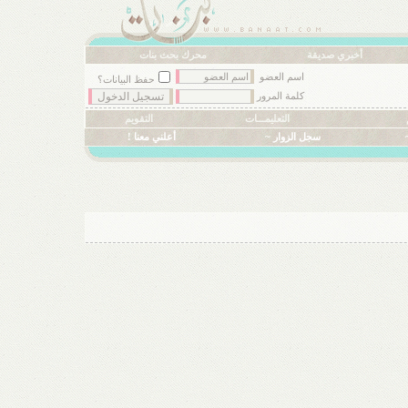
أخبري صديقة
محرك بحث بنات
اسم العضو
حفظ البيانات؟
كلمة المرور
التعليمـــات
التقويم
سجل الزوار ~
أعلني معنا !