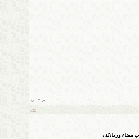
32
#
ٍ بيضاء ورماديّة ،