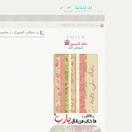
منذ /
19-07-2014, 05:30 AM
رد: سجّلي حُضوركِ ، بـ معلومةٍ 
S M I L E
ملكة التنسيق
آستغفر الله