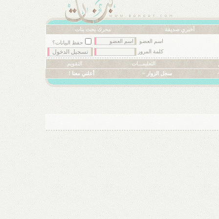
أخبري صديقة
محرك بحث بنات
اسم العضو
حفظ البيانات؟
كلمة المرور
التعليمـــات
التقويم
سجل الزوار ~
أعلني معنا !