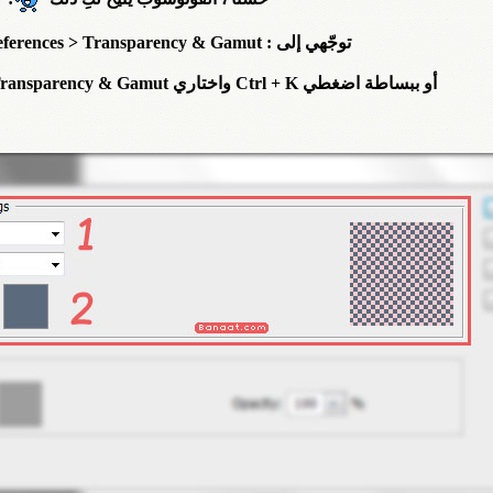
توجّهي إلى : Edit > Preferences > Transparency & Gamut
أو ببساطة اضغطي Ctrl + K واختاري Transparency & Gamut من القائمة الجانبية ..