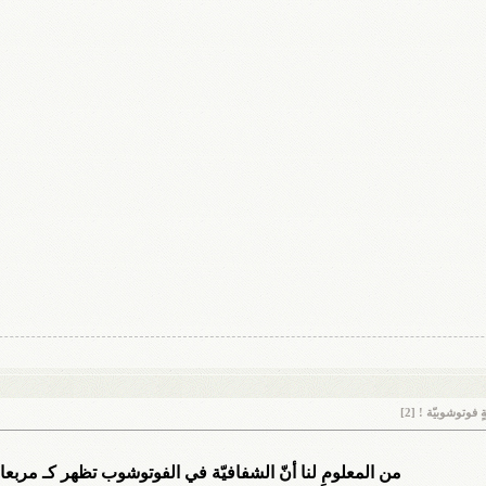
فوتوشوبيّة ! [2]
من المعلومِ لنا أنّ الشفافيّة في الفوتوشوب تظهر كـ مربعات