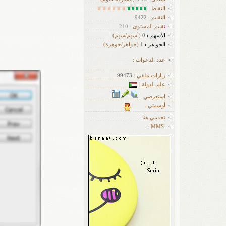
النقاط :
التقييم :
9422
ت
قييم المستوى :
210
الأسهم
:
0
(أسهم/سهم)
الجواهر
:
1
(جواهر/جوهرة)
عدد الدعوات :
زيارات ملفي :
99473
علم الدولة :
استعرضي :
أوسمتي :
تجديني هنا :
MMS :