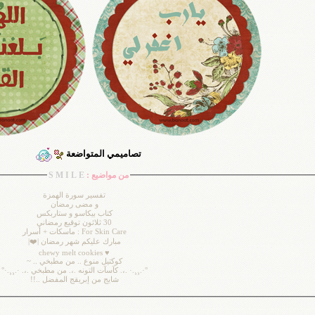
تصاميمي المتواضعة
من مواضيع :
S M I L E
تفسير سورة الهمزة
و مضى رمضان
كتاب بيكاسو و ستاربكس
بر ولا حول ولا قوة إلا بالله ~
30 ثلاثون توقيع رمضاني
For Skin Care : ماسكات + أسرار
مبارك عليكم شهر رمضان |❤️|
♥ chewy melt cookies
كوكتيل منوع .. من مطبخي .. ~
°·.¸¸.· .،. كآسآت التونه .،. من مطبخي .،. ·.¸¸.·°
شايج من إبريقج المفضل ..!!