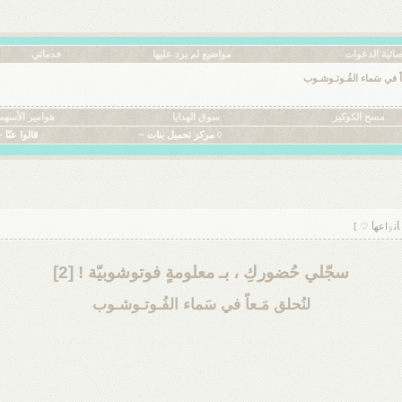
ائية الدعوات
مواضيع لم يرد عليها
خدماتي
عاً في سَماء الفُـوتـوشـوب
مسح الكوكيز
سوق الهدايا
هوامير الأسهم
◊ مركز تحميل بنات ~
قالوا عنّا ~
سجّلي حُضوركِ ، بـ معلومةٍ فوتوشوبيّة ! [2]
لنُحلق مَـعاً في سَماء الفُـوتـوشـوب