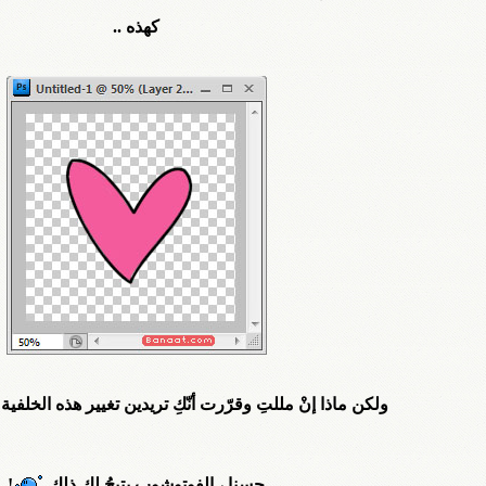
كهذه ..
ولكن ماذا إنْ مللتِ وقرّرت أنّكِ تريدين تغيير هذه الخلفية 
حسنا ، الفوتوشوب يتيحُ لكِ ذلك
!