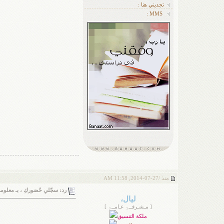
تجديني هنا :
MMS :
منذ /
27-07-2014, 11:58 AM
رد: سجّلي حُضوركِ ، بـ معلومةٍ 
ليال،
[ مـشـرفــۃِ عـامــۃِ ]
ملكة التنسيق