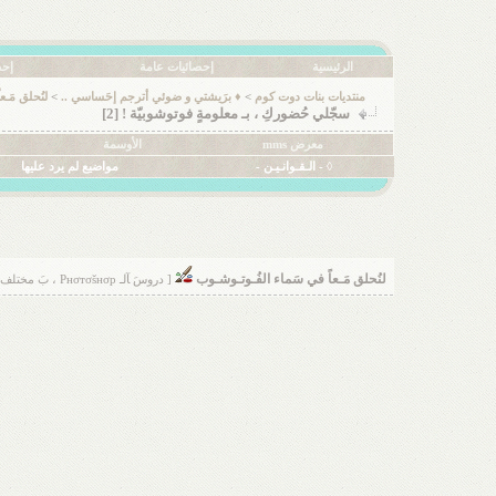
الرئيسية
إحصائيات عامة
إحص
منتديات بنات دوت كوم
>
♦ برَيشتي و ضوئي أترجم إحَساسي ..
>
لنُحلق مَـ
سجّلي حُضوركِ ، بـ معلومةٍ فوتوشوبيّة ! [2]
معرض mms
الأوسمة
◊ - الـقـوانـيـن -
مواضيع لم يرد عليها
لنُحلق مَـعاً في سَماء الفُـوتـوشـوب
[ دروسَ ﺂلـ Pнσтσšнσp ، بَ مختلف ﺂنۊاعهاَ ♡ ]