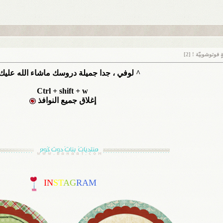
فوتوشوبيّة ! [2]
^ لوفي ، جدا جميلة دروسك ماشاء الله علي
Ctrl + shift + w
إغلاق جميع النوافذ
IN
ST
AG
RAM