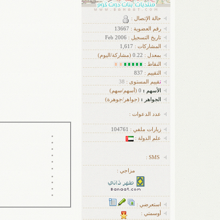
حالة الإتصال :
رقم العضوية :
13667
تاريخ التسجيل :
Feb 2006
ا
لمشاركات :
1,617
بمعدل :
0.22
(مشاركة/اليوم)
النقاط :
التقييم :
837
ت
قييم المستوى :
38
الأسهم
:
0
(أسهم/سهم)
الجواهر
:
(جواهر/جوهرة)
عدد الدعوات :
زيارات ملفي :
104761
علم الدولة :
سبحان الله والحمدلله ولا إله إلا الله و الله أك
SMS :
مزاجي :
استعرضي :
أوسمتي :