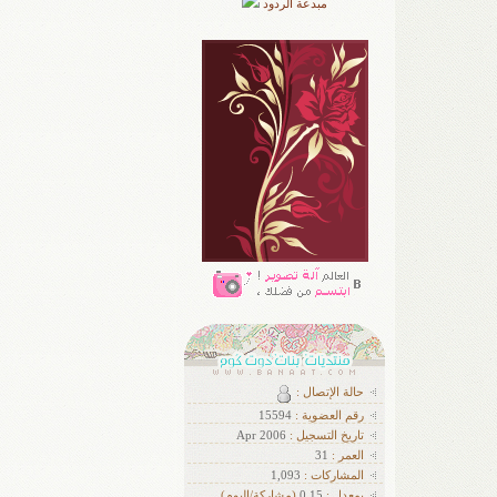
مبدعة الردود
حالة الإتصال :
رقم العضوية :
15594
تاريخ التسجيل :
Apr 2006
العمر :
31
ا
لمشاركات :
1,093
بمعدل :
0.15
(مشاركة/اليوم)