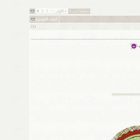
صفحة 4 من 4
«
الأولى
<
2
3
4
أدوات الموضوع
31
#
ك