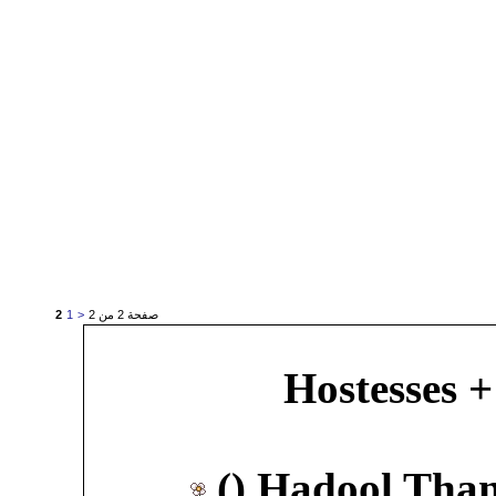
صفحة 2 من 2
<
1
2
Hostesses 
 + المضيفآت
Hadool Thank