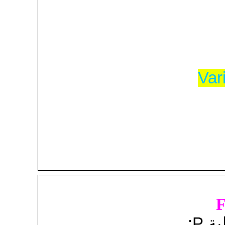
Var
F
 P;