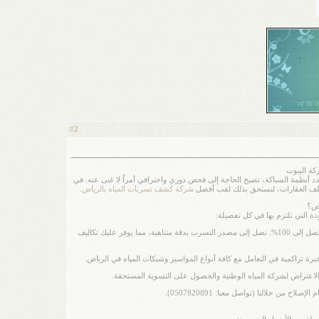
2
#
كة البيوت
د أنظمة السباكة، تصبح الحاجة إلى فحص دوري واحترافي أمراً لا غنى عنه. في
ه وتلف العقارات، لنستحق بذلك لقب أفضل
شركة كشف تسربات المياه بالرياض
.
اض؟
ة التي نلتزم بها في كل تفصيلة:
تقنيات كشف بدون تكسير: نستخدم أجهزة "الأكوا فون" الرقمية والكاميرات الحرارية التي تتيح لنا رؤية ما خلف الجدران والأرضيات بدقة تصل إلى 100%. نصل إلى مصدر التسرب بدقة متناهية، مما يوفر عليك تكاليف
رة تراكمية في التعامل مع كافة أنواع المواسير وشبكات المياه في الرياض.
ت الاعتراض لشركة المياه الوطنية والحصول على التسوية المستحقة.
ن خلالنا (تواصل معنا: 0507820891).