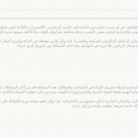
شف عن أي تسرب مائي دون الحاجة إلى تكسير أو تخريب. فالتسربات غالبًا ما تكون مخفية 
لصوتي والحراري لتحديد مصدر التسرب بدقة متناهية، مما يوفر الوقت والتكاليف ويمنع حدوث أ
ل أو الفلل أو المباني السكنية والتجارية. كما نوفّر تقارير مفصّلة عن الحالة ونُجري أعمال
مال الرياض، فلا تتردد في التواصل معنا لحل المشكلة من جذورها بأيدي خبراء.
مجاري أو بطء تصريف المياه في الحمامات والمطابخ. هذه المشكلة تُعد من أكثر المشكلات إز
ام أجهزة ضغط المياه الحديثة والكمبرسورات القوية، ونحرص على تنظيف الشبكة بالكامل دون 
نازل والمباني التجارية بأعلى مستوى من الاحترافية. كما نوفّر عقود صيانة دورية للحفاظ عل
 خدمة سريعة، نظيفة، وآمنة من أول زيارة.