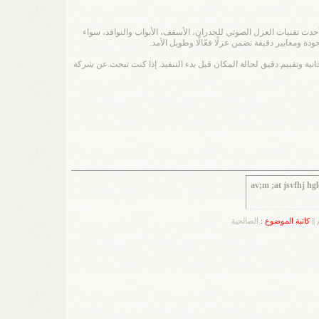
دث تقنيات العزل الصوتي للجدران، الأسقف، الأبواب والنوافذ، سواء
ة ومعايير دقيقة تضمن عزلًا فعّالًا وطويل الأمد.
ية وتقييم دقيق لحالة المكان قبل بدء التنفيذ. إذا كنت تبحث عن شركة
av;m ;at jsvfhj hg
||
كاتبة الموضوع :
الصالحية