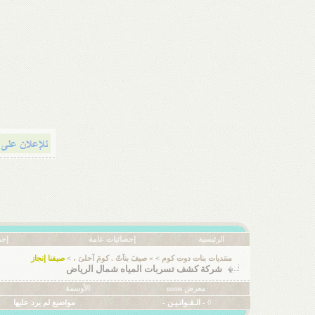
الرئيسية
إحصائيات عامة
إحص
منتديات بنات دوت كوم
>
» صيفَ بنآتّ . كومَ آحلىَ ،
>
صيفنا إنجاز
شركة كشف تسربات المياه شمال الرياض
معرض mms
الأوسمة
◊ - الـقـوانـيـن -
مواضيع لم يرد عليها