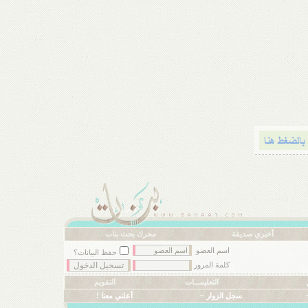
أخبري صديقة
محرك بحث بنات
اسم العضو
حفظ البيانات؟
كلمة المرور
التعليمـــات
التقويم
سجل الزوار ~
أعلني معنا !