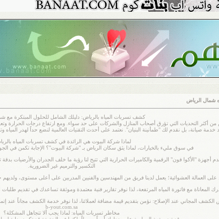
 شمال الرياض
كشف تسربات المياه بالرياض: دليلك الشامل للحلول المبتكرة مع شر
 من أكثر التحديات التي تؤرق أصحاب المنازل والشركات على حد سواء. ومع ارتفاع درجات الحرارة وتعد
خدمة صيانة، بل نقدم لك "طمأنينة البنيان". نعتمد على أحدث التقنيات العالمية لنضع حداً لهدر الميا
لماذا شركة البيوت هي الرائدة في كشف تسربات المياه بالري
في سوق مليء بالخيارات، لماذا يثق سكان الرياض بـ "شركة البيوت"؟ الإجابة تكمن في الجود
التكسير والترميم غير الضرورية.
لى العمالة العشوائية؛ يعمل لدينا فريق من المهندسين والفنيين المدربين على أعلى مستوى، ولديهم خب
ندرك المعاناة مع فاتورة المياه المرتفعة، لذا نوفر تقارير فنية معتمدة وموثقة تساعدك في تقديم طلبا
لكشف المجاني عند الإصلاح: نؤمن بتقديم قيمة مضافة لعملائنا، لذا نوفر خدمة الكشف مجاناً عند إتمام الإصلاح م
b-yout.com.sa
مخاطر تسربات المياه: لماذا يجب ألا تتجاهل المشكلة؟