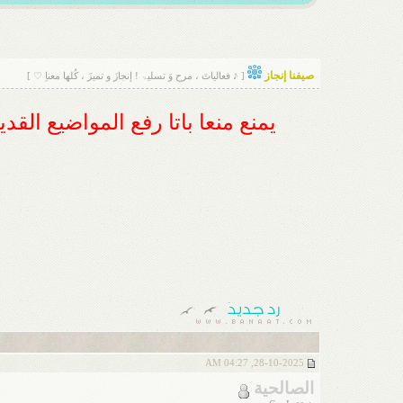
صيفنا إنجاز
[ ♪ فعالياتَ ، مرح وَ تسليۃ ! إنجازَ و تميزَ ، كُلها معناِ ♡ ]
يمنع منعا باتا رفع المواضيع الق
28-10-2025, 04:27 AM
الصالحية