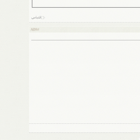
ADS
#