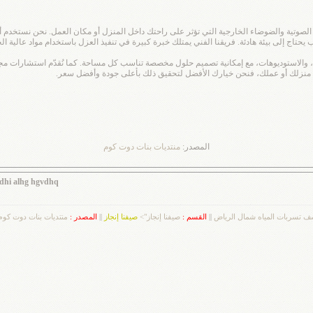
وتية والضوضاء الخارجية التي تؤثر على راحتك داخل المنزل أو مكان العمل. نحن نستخدم أح
ج إلى بيئة هادئة. فريقنا الفني يمتلك خبرة كبيرة في تنفيذ العزل باستخدام مواد عالية الجود
ب، والاستوديوهات، مع إمكانية تصميم حلول مخصصة تناسب كل مساحة. كما نُقدّم استشارات مجان
نزلك أو عملك، فنحن خيارك الأفضل لتحقيق ذلك بأعلى جودة وأفضل سعر.
المصدر:
منتديات بنات دوت كوم
ldhi alhg hgvdhq
 تسربات المياه شمال الرياض
||
القسم :
صيفنا إنجاز">
صيفنا إنجاز
||
المصدر :
منتديات بنات دوت كوم