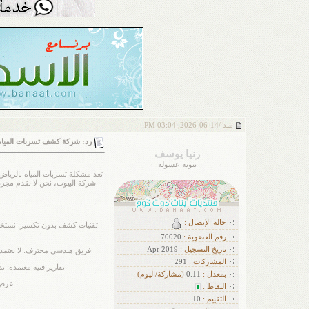
منذ /
14-06-2026, 03:04 PM
رد: شركة كشف تسربات المياه
رنيا يوسف
بنوتة عسولة
تعد مشكلة تسربات المياه بالرياض
شركة البيوت، نحن لا نقدم مجرد 
حالة الإتصال :
رقم العضوية :
70020
تاريخ التسجيل :
Apr 2019
فريق هندسي محترف: لا نعتمد ع
ا
لمشاركات :
291
تقارير فنية معتمدة: 
بمعدل :
0.11
(مشاركة/اليوم)
عرض ا
النقاط :
التقييم :
10