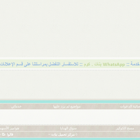
ائية الدعوات
مواضيع لم يرد عليها
خدماتي
مسح الكوكيز
سوق الهدايا
هوامير الأسهم
◊ مركز تحميل بنات ~
قالوا عنّا ~