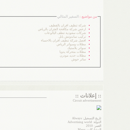
من مواضيع :
السفير المثالي
شركة تنظيف افران بالقطيف
ارخص شركة مكافحة الفئران بالرياض
شركات سعودية تنظف البالوعات
تركيب ساندوتش بانل
افضل شركة تنظيف افران بالاحساء
مظلات وسواتر الرياض
سواتر بلاستيك
مظلات متحركة يدويا
مظلات حديد مودرن
ساتر حوش
:: إعلانات ::
Circuit advertisement
تاريخ التسجيل: Always
الدولة: Advertising world
العمر: 2010
المشاركات: Many