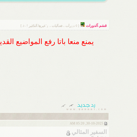
قسَم ﺂلدورات
[ ◊ دۊرآت ، فعـآليات ، ۊ َغيرهِا ﺂلڪثير ! -♪ ]
يمنع منعا باتا رفع المواضيع الق
30-10-2025, 05:20 AM
السفير المثالي