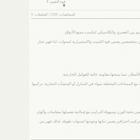
قوة التقييم:
8
المشاهدات:
1339
| التعليقات:
0
اميم بين العصري والكلاسيكي لتناسب جميع الأذواق.
نيين متخصصين يضمن قوة التثبيت والاستمرارية لسنوات، لذا فهي خيار
أمطار، مما يمنحها مقاومة عالية للعوامل الخارجية.
مع المساحات المختلفة سواء في المنازل أو المنشآت التجارية، تركيبها
تتميز بخفة الوزن وسهولة التركيب مع إمكانية تفصيلها بمقاسات وألوان
د على تركيب احترافي يضمن ثباتها وجودتها لسنوات طويلة، لذلك فهي من