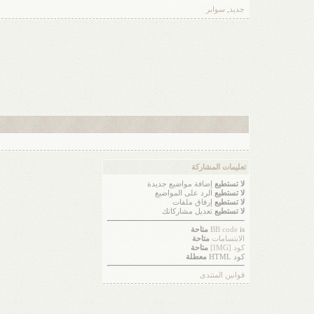
جديد
,
سوابر
تعليمات المشاركة
لا تستطيع
إضافة مواضيع جديدة
لا تستطيع
الرد على المواضيع
لا تستطيع
إرفاق ملفات
لا تستطيع
تعديل مشاركاتك
is
BB code
متاحة
الابتسامات
متاحة
كود [IMG]
متاحة
كود HTML
معطلة
قوانين المنتدى