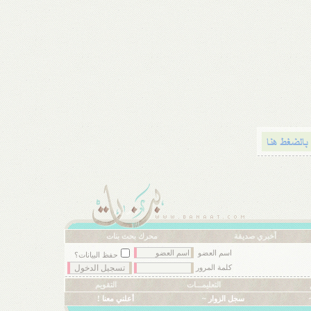
أخبري صديقة
محرك بحث بنات
اسم العضو
حفظ البيانات؟
كلمة المرور
التعليمـــات
التقويم
سجل الزوار ~
أعلني معنا !