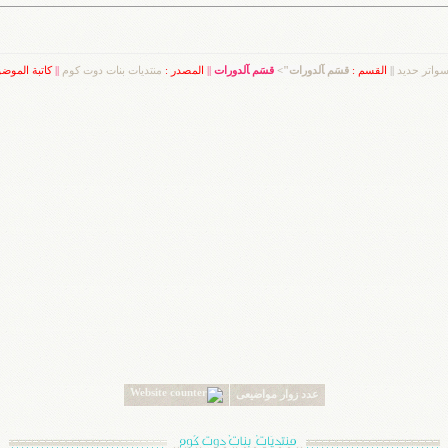
واتر حديد
||
القسم :
قسَم ﺂلدورات">
قسَم ﺂلدورات
||
المصدر :
منتديات بنات دوت كوم
||
كاتبة الموض
عدد زوار مواضيعى