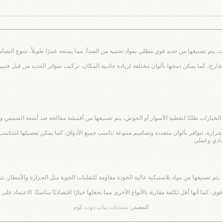
ت، يتم تصنيعها من حديد قوي مطلي بمواد تحميه من الصدأ، مما يمنحه عمرًا طويلاً، تتنوع التص
الخارج، كما يمكن دمجها بألوان مختلفة لزيادة جاذبية المكان، تركيب سواتر الحديد من قبل ف
 الخيارات طلبًا لتغطية الأسوار أو الحوش، يتم تصنيعها من أقمشة معالجة ضد أشعة الشمس وال
رة، تتوافر بألوان متعددة وتصاميم متنوعة تناسب جميع الأذواق، كما يمكن تفصيلها لتتناسب 
صادي وعملي.
 يتم تصنيعها من مواد بلاستيكية عالية الجودة مقاومة للتقلبات الجوية مثل الحرارة والأمطار، 
وي، كما أنها أقل تكلفة مقارنة بالأنواع الأخرى مما يجعلها خيارًا اقتصاديًا مناسبًا، الاعتما
المصدر:
منتديات بنات دوت كوم