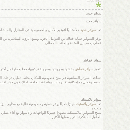
بنوتة CooL
سواتر حديد
سواتر حديد
تعد
سواتر حديد
حلاً مثاليًا لتوفير الأمان والخصوصية في المنازل والمنشآ
توفر السواتر حماية فعالة من العوامل الجوية وتمنع الرؤية المباشرة من 
عملي يجمع بين المتانة والجانب الجمالي.
سواتر قماش
تتميز
سواتر قماش
بخفتها ومرونتها وسهولة تركيبها، مما يجعلها من أكثر
تساعد السواتر القماشية في منح خصوصية للمكان بجانب تقليل درجات الحرا
بسيط وفعال مع إمكانية تغييرها بسهولة عند الحاجة، لذلك فهي خيار اقت
سواتر بلاستيك
تعد
سواتر بلاستيك
خيارًا حديثًا يوفر حماية وخصوصية عالية مع مظهر أنيق،
متعددة.
تمنح السواتر البلاستيكية مظهرًا عصريًا للواجهات والأسوار مع أداء عملي ق
الحلول المبتكرة التي يفضلها الكثير.