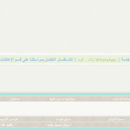
ائية الدعوات
مواضيع لم يرد عليها
خدماتي
مسح الكوكيز
سوق الهدايا
هوامير الأسهم
◊ مركز تحميل بنات ~
قالوا عنّا ~