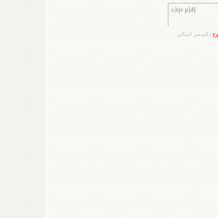
s,hjv p]d]
وع :
السفير المثالي