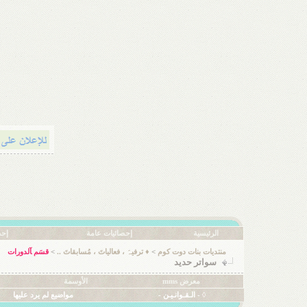
الرئيسية
إحصائيات عامة
إحص
منتديات بنات دوت كوم
>
♦ ترفيہَ ، فعالياتَ ، مُسابقاتَ ..
>
قسَم ﺂلدورات
سواتر حديد
معرض mms
الأوسمة
◊ - الـقـوانـيـن -
مواضيع لم يرد عليها