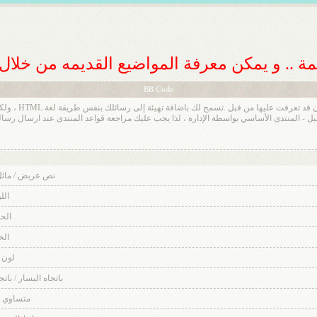
ديمة .. و يمكن معرفة المواضيع القديمه من خلا
BB Code
BB code عبارة ع
نص عريض / مائل
الل
الح
ال
لون 
باتجاه اليسار / بات
متساوي 