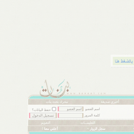
أخبري صديقة
محرك بحث بنات
اسم العضو
حفظ البيانات؟
كلمة المرور
التعليمـــات
التقويم
سجل الزوار ~
أعلني معنا !