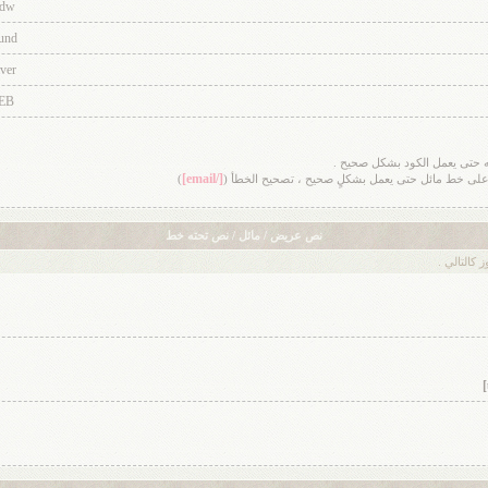
dw
und
ver
EB
ايته حتى يعمل الكود بشكل صحيح .
[/email]
 على خط مائل حتى يعمل بشكلٍ صحيح ، تصحيح الخطأ (
)
نص عريض / مائل / نص تحته خط
كالتالي .