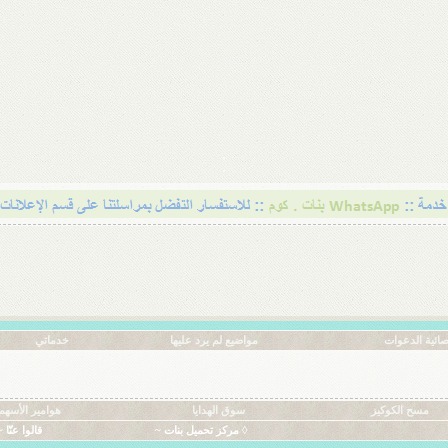
ائية الدعوات
مواضيع لم يرد عليها
خدماتي
مسح الكوكيز
سوق الهدايا
هوامير الأسهم
◊ مركز تحميل بنات ~
قالوا عنّا ~