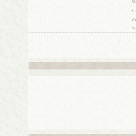
Sh
So
Wa
W