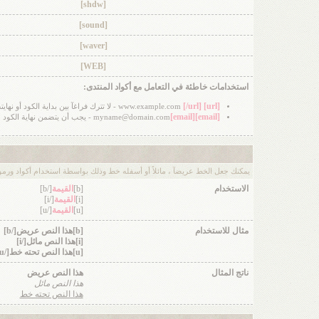
[shdw]
[sound]
[waver]
[WEB]
استخدامات خاطئة في التعامل مع أكواد المنتدى:
[/url]
[url]
www.example.com
- لا تترك فراغآ بين بداية الكود أو نه
[email]
[email]
myname@domain.com
- يجب أن يتضمن نهاية الكود
يمكنك جعل الخط عريضآ ، مائلاً أو أسفله خط وذلك بواسطة استخدام أكواد ورموز 
الاستخدام
[b]
القيمة
[/b]
[i]
القيمة
[/i]
[u]
القيمة
[/u]
مثال للاستخدام
[b]هذا النص عريض[/b]
[i]هذا النص مائل[/i]
[u]هذا النص تحته خط[/u]
ناتج المثال
هذا النص عريض
هذا النص مائل
هذا النص تحته خط