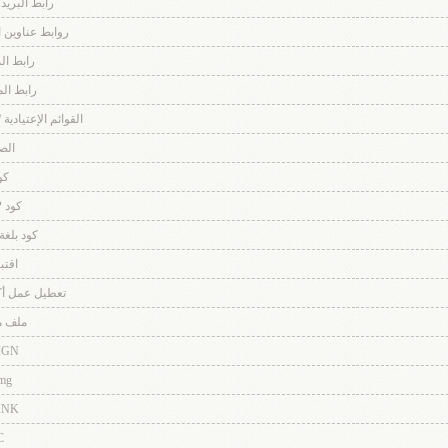
رابط البريد
روابط عناوين المو
رابط ا
رابط ال
القوائم الإعتيادية 
الص
كو
كود PHP
كود بلغة TML
اقت
تعطيل عمل أكواد de
ملف 
IGN
mg
INK
C