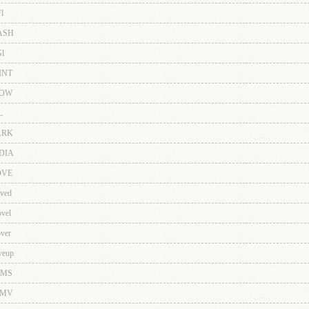
l
ASH
l
INT
OW
L
RK
DIA
VE
ved
vel
ver
eup
MS
MV