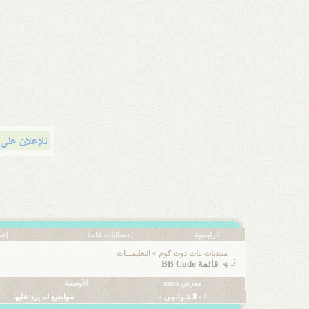
الرئيسية
إحصائيات عامة
إحص
منتديات بنات دوت كوم
>
التعليمـــات
قائمة BB Code
معرض mms
الأوسمة
◊ - الـقـوانـيـن -
مواضيع لم يرد عليها