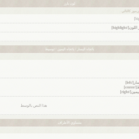
لون بارز
وز كالتالي .
باتجاه اليسار / باتجاه اليمين / توسيط
هذا النص بالوسط
متساوي الأطراف