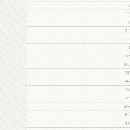
F
FL
G
GL
GL
MA
ME
MO
Mo
Mo
Mo
Mov
RA
RA