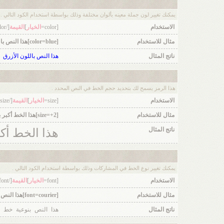
يمكنك تغيير لون جملة معينه بألوان مختلفة وذلك بواسطة استخدام الكود التالي .
الاستخدام
[color=
الخيار
]
القيمة
[/color]
مثال للاستخدام
[color=blue]هذا النص باللون الأزرق[/color]
ناتج المثال
هذا النص باللون الأزرق
هذا الرمز يسمح لك بتحديد حجم الخط في النص المحدد .
الاستخدام
[size=
الخيار
]
القيمة
[/size]
مثال للاستخدام
[size=+2]هذا الخط أكبر بمرتين عن الخط العادي[/size]
ناتج المثال
هذا الخط أك
يمكنك تغيير نوع الخط في المشاركات وذلك بواسطة استخدام الكود التالي .
الاستخدام
[font=
الخيار
]
القيمة
[/font]
مثال للاستخدام
[font=courier]هذا النص بنوعية خط courier[/font]
ناتج المثال
هذا النص بنوعية خط courier