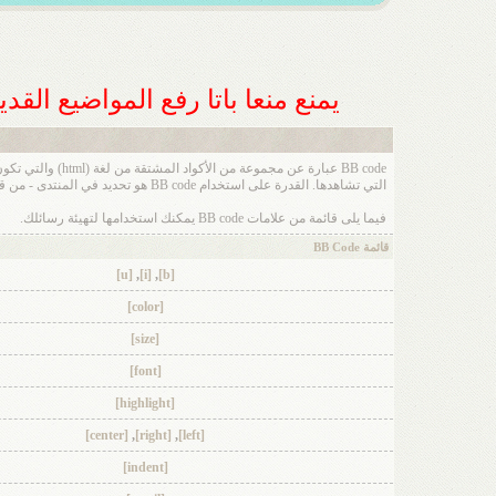
يمنع منعا باتا رفع المواضيع الق
التي تشاهدها. القدرة على استخدام BB code هو تحديد في المنتدى - من قبل - المنتدى الأساسي بواسطة الإدارة ، لذا يجب عليك مراجعة قواعد المنتدى عند ارسال رسالة جديدة.
فيما يلى قائمة من علامات BB code يمكنك استخدامها لتهيئة رسائلك.
قائمة BB Code
[u]
,
[i]
,
[b]
[color]
[size]
[font]
[highlight]
[center]
,
[right]
,
[left]
[indent]