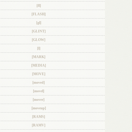
[fl]
[FLASH]
[gl]
[GLINT]
[GLOW]
[l]
[MARK]
[MEDIA]
[MOVE]
[moved]
[movel]
[mover]
[moveup]
[RAMS]
[RAMV]