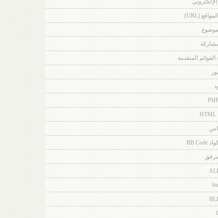
 الإلكتروني
اقع (URL)
لموضوع
مشاركة
/ القوائم المتقدمة
ور
د
H
باس
BB Co
مرفق
AL
bi
BL