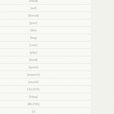
[email]
[url]
[thread]
[post]
[list]
[img]
[code]
[php]
[html]
[quote]
[noparse]
[attach]
[ALIGN]
[bimg]
[BLINK]
[c]