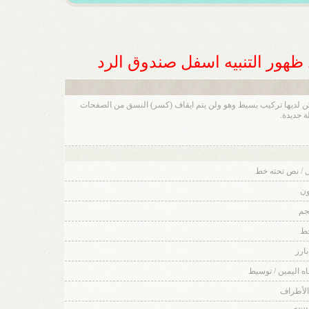
ل ظهور التنبيه اسفل صندوق الرد
ن مجموعة من الأكواد المشتقة من لغة (html) والتي تكون قد تعرفت عليها من قبل .تسمح لك باضافة تهيئة إلى رسائلك بنفس طريقة لغة HTML ، ولكن لديها تركيب بسيط وهو ولن يتم ايقاف (كسر) النسق من الصفحات
 / نص تحته خط
ون
جم
خط
بارز
جاه اليمين / توسيط
الأطراف