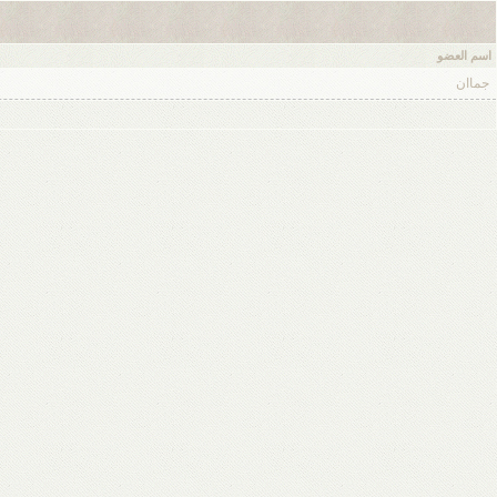
اسم العضو
جماان