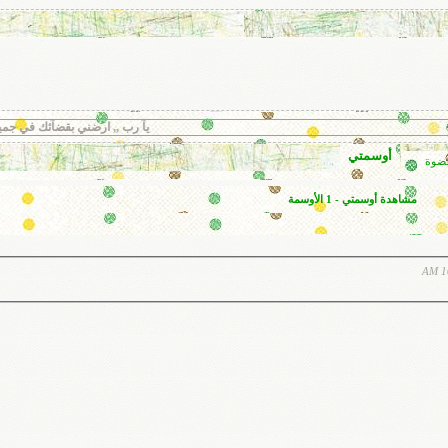
يآ رب ,, ارضني بقضآئك في جميع أحوالك .. فأنت تعل
أوسمتي
عضوة
مشاهدة أوسمتي - 1 الأوسمة