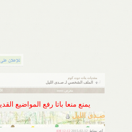
منتديات بنات دوت كوم
الملف الشخصي لـ صـدى الليل
معرض mms
ال
يمنع منعا باتا رفع المواضيع الق
صـدى الليل
بنوتة SpeciaL
آخر نشاط:
12-02-2015
12:12 AM