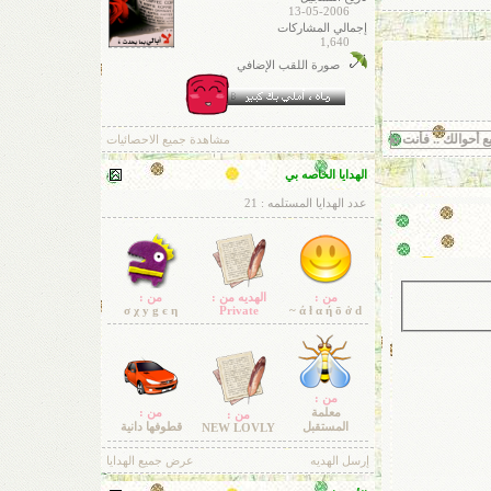
13-05-2006
إجمالي المشاركات
1,640
صورة اللقب الإضافي
م ولا أعلم يا رب العالمين ~ || مسآآآفرهـ إلى عآلم آآخر استودعكم الله ال1ذي لا تضيع ودائعه =)
مشاهدة جميع الاحصائيات
الهدايا الخاصه بي
عدد الهدايا المستلمه : 21
من :
الهديه من :
من :
σ χ у g є η
Private
ά ł α ή ō ở d ~
من :
معلمة
من :
من :
المستقبل
قطوفها دانية
NEW LOVLY
إرسل الهديه
عرض جميع الهدايا