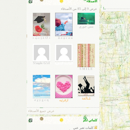
الأصدقاء
عرض 9 إلى 85 من الأصدقاء
مس جوري
« ᾧ ϵ ṩ ō Ờ »
й σ џ г α н
S!mple G!rl
الماسة الذهبية
S M I L E
مُـتألقة
σ χ у g є η
ازقرتيه
عرض جميع الأصدقاء
كلماتي لكم
كلمات تعبر عني