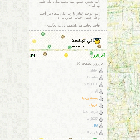
الله يشفي جميـع أمـه محمد صلى الله عليـه
وسلم ~
إنتِ الوحيد القآدر يا رب على شفاء من أحب
وعلى شفاء أحباب أحبآبي .. =)
فأجبر بخآطرهم وإشفهم يا رب العآلمين ~
آخر الزوار
اخر زوار الصفحة 10:
abby
Demise
S M I L E
إلهام
بسمة وردية
حروف
فرحة الدنيا
لآڤِنْدَرْ ..
ليال،
يا زين الناس