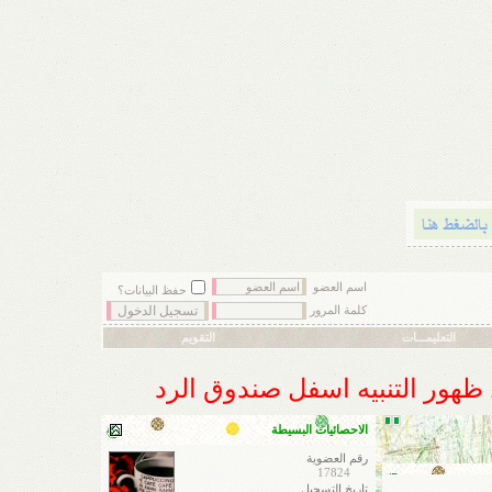
اسم العضو
حفظ البيانات؟
كلمة المرور
التعليمـــات
التقويم
ل ظهور التنبيه اسفل صندوق الرد
الاحصائيات البسيطة
رقم العضوية
17824
تاريخ التسجيل