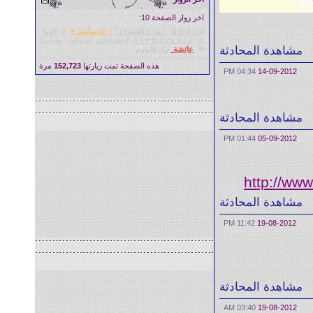
اخر زوار الصفحة 10:
Đ ǿ з α ✿
" وردة العشاق "
- ڪيسآميَ ♥
@ المها
@
A i ♥ H a i b a r a
احبك اختي
توتوكول
سَرآبِيْ
مشاهدة المحادثة
❤
عائِشة
ويل فاندوم
هذه الصفحة تمت زيارتها
152,723
مرة
04:34 PM
14-09-2012
مشاهدة المحادثة
01:44 PM
05-09-2012
http://ww
مشاهدة المحادثة
11:42 PM
19-08-2012
مشاهدة المحادثة
03:40 AM
19-08-2012