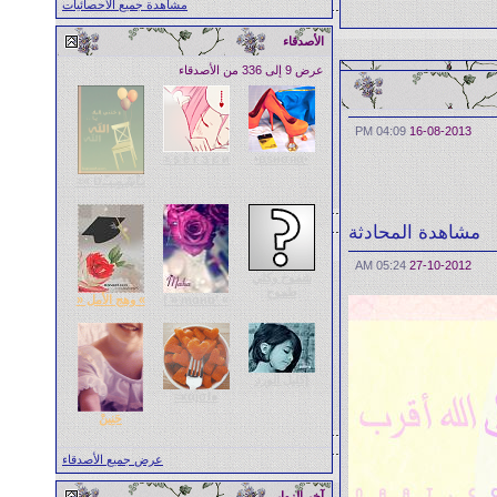
مشاهدة جميع الاحصائيات
الأصدقاء
عرض 9 إلى 336 من الأصدقاء
04:09 PM
16-08-2013
ѕ ѐ г э є и ≈
•вѕнσяα•
يـَآڛْـﻣٍـيـًـטּ »≈
مشاهدة المحادثة
05:24 AM
27-10-2012
شموخ وكلي
طموح
» ′ṃɑнɑ « !
» وهج الأمل «
إكليل الورد
●ҝαĵσł≈
حَنِينْ
عرض جميع الأصدقاء
آخر الزوار