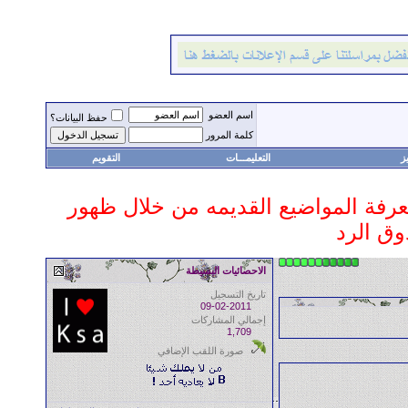
اسم العضو
حفظ البيانات؟
كلمة المرور
ز
التعليمـــات
التقويم
 معرفة المواضيع القديمه من خلال ظهور
وق الرد
الاحصائيات البسيطة
تاريخ التسجيل
09-02-2011
إجمالي المشاركات
1,709
صورة اللقب الإضافي