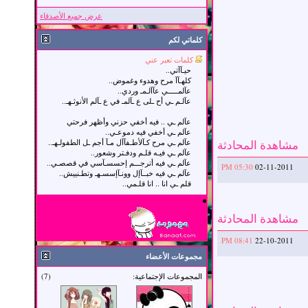
عرض جميع الأصدقاء
كلماتي لكم
كلمات تعبر عني
حيـآآتي..
كلهـآآ مرح وهدوء وغموض..
عآلمـــــي عآآلـمـ وردي..
عآلـم ـي أح ـلى ع ـآلمـ في ع ـآلم الأنوثـهـ..
عآلم ـي .. فيه أخفي حزني وأظهر فرحتي
عآلم ـي أخفي فيه دموعـي..
مشاهدة المحادثة
عآلم ـي مرح كـآلأطـفآآل مـآ أجم ـل الطفولـهـ..
عآلم ـي فيـه قلـم ودفـتر وشعور..
عآلم ـي فيه أترجـــم إحسسـآسي في قصصـي..
05:30 PM
02-11-2011
عآلم ـي فيه خبــآإل وونـآإسسـهـ وتطـنييش..
قلم ـي انا .. انا قلـمي..
مشاهدة المحادثة
08:41 PM
22-10-2011
مجموعات الأعضاء
المجموعات الإجتماعية:
(7)