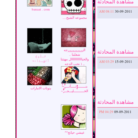
مشاهدة المحادثة
banaat . com
08:11 AM
30-09-2011
مجموعه الشبح....
الررررررررررجه
مشاهدة المحادثة
شغلتنا ..
ثَـلُۈجَ
والخباااااااااااال مهنتنا
ٱلڜـﭡآ۽~
03:29 AM
15-09-2011
,, ( نحب الدجه
والرجة وخبالنا ماله
حدووود ^_^ )
بنــــــــوًٌٍَُِْتـــــآتـــــًٌٍَُِْ~ًٌَُ
بنوتات الامارات
الخـــــــــــليـــجـــ’ًٌٍَُِْ~
مشاهدة المحادثة
04:29 PM
09-09-2011
عيشي حياتج^^