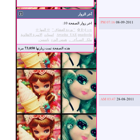
آخر الزوار
07:16 PM
08-09-2011
اخر زوار الصفحة 10:
Đ ǿ з α ✿
" وردة العشاق "
@ المها @
pnadoola
Awasha_UAE
اسينات
الاميرة الاهلاوية
ملكہ الســآحہ ..
همس الورد
ياسمين.
هذه الصفحة تمت زيارتها
73,050
مرة
03:47 AM
28-08-2011