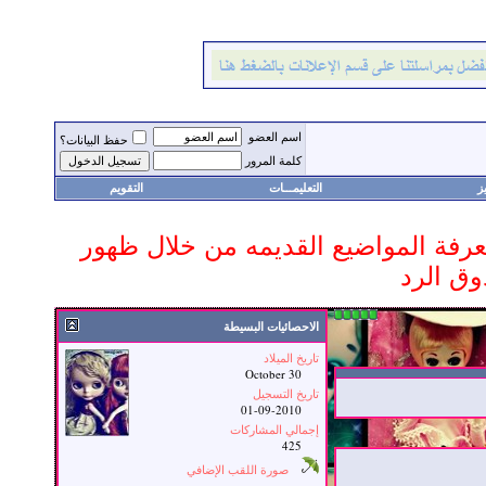
اسم العضو
حفظ البيانات؟
كلمة المرور
ز
التعليمـــات
التقويم
 معرفة المواضيع القديمه من خلال ظهور
وق الرد
الاحصائيات البسيطة
تاريخ الميلاد
October 30
تاريخ التسجيل
01-09-2010
إجمالي المشاركات
425
صورة اللقب الإضافي