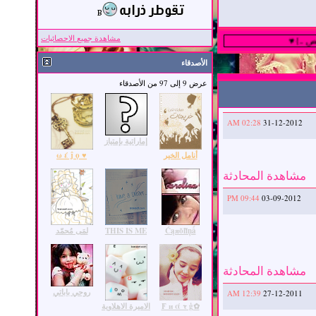
مشاهدة جميع الاحصائيات
.}♥
الأصدقاء
عرض 9 إلى 97 من الأصدقاء
02:28 AM
31-12-2012
إماراتية بإمتياز
أنامل الخير
♥ ω έ ĵ ọ
مشاهدة المحادثة
09:44 PM
03-09-2012
Ćąяŏľĭņǻ
THIS IS ME
لمَى مُحمّد
مشاهدة المحادثة
روحي باباتي
12:39 AM
27-12-2011
✿Ḟ и ά τ ģ
الاميرة الاهلاوية