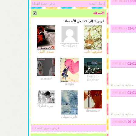
13-0
10:44 PM
إرسل الهديه
عرض جميع الهدايا
الأصدقاء
عرض 9 إلى 121 من الأصدقاء
11-0
09:55 PM
»ĈᴙὰẐyὰ~
قطوفهـا دانيـۃ
صـدى الليل
01-0
11:16 PM
Ferrero
نووووري
Rocher
яάηίά
مشاهدة المحادثة
01-0
11:13 PM
أميرة قطرN
dreamzo
مشاهدة المحادثة
عابرتـ سبيلـ ,
01-0
08:25 PM
عرض جميع الأصدقاء