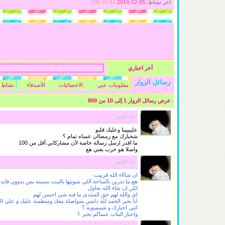
آخر نشاط:
05-12-2014
10:08 PM
أخر اخباري
رسائل الزوار
معلومات عني
الاحصائيات
الأصدقاء
نشاط 
عرض رسائل الزوار 1 إلى
10
من
809
خد القمر
علييييينا وعليك قلبو
شخبارك مع رمضاان عساه تمام ؟
ما اقدر ارسل رسالة خاصة لأن مشاركاتي أقل من 100
واصلا هو خرب يعني هع
خد القمر
ان شاااء الله قرييب
هع ما تدرين بالمناحة اللي سويتها بالبيت بسببته بس بدوون فايد
لكن ان شاء الله بحاول
اي والله لهم حق المنتدى ما فيه شي احسن لهم
انا بخير الحمد لله دامني متواصلة معك ومتطمنة عليك و على ال
انتي اخبارك و شمسوية ؟
واخبار البنات عساكم بخير ؟