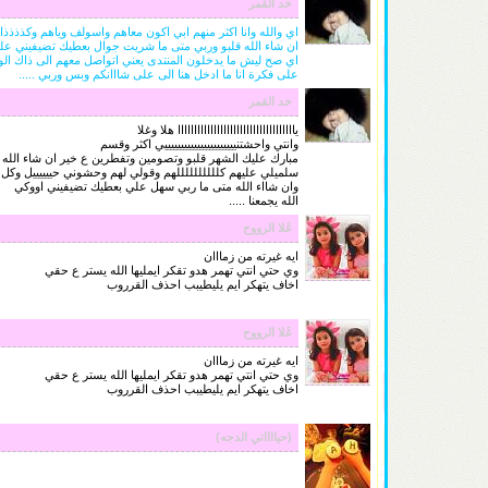
خد القمر
اي والله وانا اكثر منهم ابي اكون معاهم واسولف وياهم وكذذذذا
ان شاء الله قلبو وربي متى ما شريت جوال بعطيك تضيفيني ع
اي صح ليش ما يدخلون المنتدى يعني اتواصل معهم الى ذاك الوق
على فكرة انا ما ادخل هنا الى على شااانكم وبس وربي .....
خد القمر
ياااااااااااااااااااااااااااااااااااا هلا وغلا
وانتي واحشتنييييييييييييييييييييييي اكثر وقسم
مبارك عليك الشهر قلبو وتصومين وتفطرين ع خير ان شاء الله
سلميلي عليهم كللللللللللهم وقولي لهم وحشوني حييييييل وكل يو
وان شااء الله متى ما ربي سهل علي بعطيك تضيفيني اووكي
الله يجمعنا .....
غَلا الرووح
ايه غيرته من زمااان
وي حتي انتي تهمر هدو تقكر ايمليها الله يستر ع حقي
اخاف يتهكر ايم يليطيبب احذف القرروب
غَلا الرووح
ايه غيرته من زمااان
وي حتي انتي تهمر هدو تقكر ايمليها الله يستر ع حقي
اخاف يتهكر ايم يليطيبب احذف القرروب
(حيااااتي الدجه)
*+