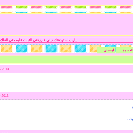
يارب استودعتك ديني فارزقني الثبات عليه حتى القاك Sb7anallah w b7mdh sb7anallah el 3'6eem 3 <3
العضوة
أوسمتي
6-2014
8-2013
ة
بنات