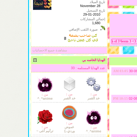
تاريخ الميلاد
November 28
تاريخ التسجيل
29-01-2010
إجمالي المشاركات
1,680
صورة اللقب الإضافي
مشاهدة جميع الاحصائيات
الهدايا الخاصه بي
عدد الهدايا المستلمه : 33
30-0
03:05 AM
من :
من :
من :
خد القمر
خد القمر
anime^_^
02-0
10:15 PM
من :
غموض
من :
من :
وردي..}
ترآنيم أنثى ~
anime^_^