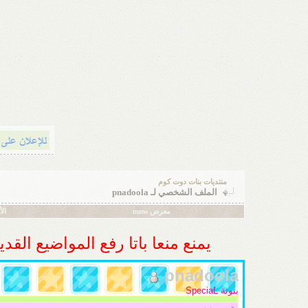
منتديات بنات دوت كوم
الملف الشخصي لـ pnadoola
معرض mms
ال
يمنع منعا باتا رفع المواضيع الق
pnadoola
بنوتة SpeciaL