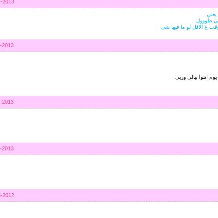
7-2013
 يعني
لى طووول
ت ع الاقل لو ما فيها شي
7-2013
م انتوا ببالي وربي
1-2013
1-2013
5-2012