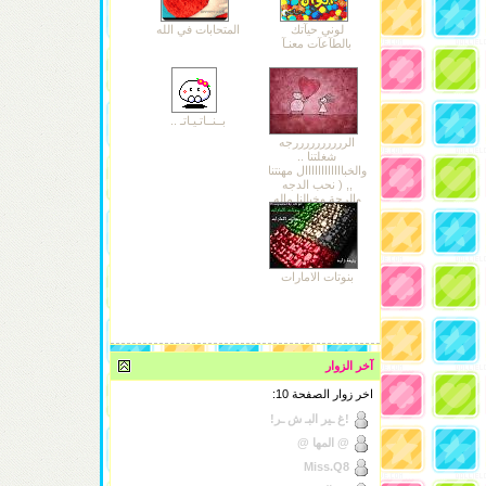
لوني حيآتك
المتحابات في الله
بالطآعآت معنـآ
بــنــاتـيـاتـ ..
الررررررررررجه
شغلتنا ..
والخباااااااااااال مهنتنا
,, ( نحب الدجه
والرجة وخبالنا ماله
حدووود ^_^ )
بنوتات الامارات
آخر الزوار
اخر زوار الصفحة 10:
!غ ـير البـ ش ـر!
@ المها @
Miss.Q8