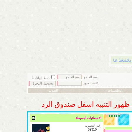
اسم العضو
حفظ البيانات؟
كلمة المرور
التعليمـــات
التقويم
ل ظهور التنبيه اسفل صندوق الرد
الاحصائيات البسيطة
رقم العضوية
62310