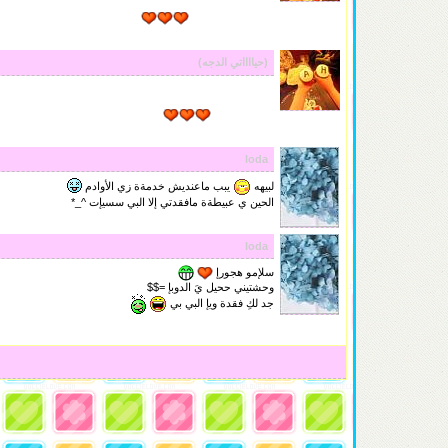
ۆ ھّل يْححقق ليّ ♡:
آن أسميگ سعآدتيَ
(حيااااتي الدجه)
لا تعـرف
..
أن الأيـام التي تُوقظني فيهـا على
صوتك
تكـون مُباركـة
!!
loda
لبيهه
يبب ماعنديش خدمةة زي الأوادم
الحين ي عبيطةة مافقدتي إلا البي سسيإت ^_*
loda
سلإمو هجورإ
وحشتيني ححيل يَ الدوبإ =$$
جد لكِ فقدة ويإ البي بي