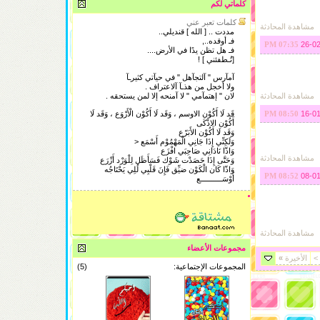
كلماتي لكم
كلمات تعبر عني
مشاهدة المحادثة
مددت .. [ الله ] قنديلي..
فـ أوقده..,
26-0
07:35 PM
فـ هل تظن يدًا في الأرض....
[تُـطفئني ] !
آمآرس " آلتجآهل " في حيآتي كثيرـآ
ولا أخجل من هذـآ آلاعتراف .
مشاهدة المحادثة
لان " إهتمآمي " لا آمنحه إلا لمن يستحقه .
16-0
قَد لَا أَكُوْن الاوسم ، وَقَد لَا أَكُوْن الْأَرْوَع ، وَقَد لَا
08:50 PM
أَكُوْن الاذْكَى
وَقَد لَا أَكُوْن الأَبَرّع
وَلَكِنِّي إِذَا جَانِي الْمَهْمُوْم أَسْمَع <
وَاذّا نَادَانِي صَاحِبَي افْزَع
مشاهدة المحادثة
وَحَتَّى إِذَا حَصَدْت شَوْك فَسَأَظَل لِلْوَرْد أَزْرَع
وَاذّا كَان الْكَوْن ضيِّق فَإِنَ قَلْبِي لُلِي يَحْتَاجُه
08-0
08:52 PM
أَوْسَــــــــــع
مشاهدة المحادثة
مجموعات الأعضاء
>
الأخيرة
»
المجموعات الإجتماعية:
(5)