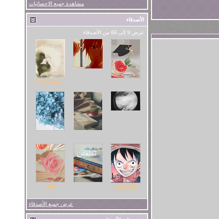
مشاهدة جميع الاحصائيات
الأصدقاء
عرض 9 إلى 66 من الأصدقاء
dreamzo
Cαиdч
- ڪيسآميَ ♥
رَنُوةُ الأَمَانِي
سَرآبِيْ❤
loda
دلع الطفوله
طُهرَ
بتلات الندى
عرض جميع الأصدقاء