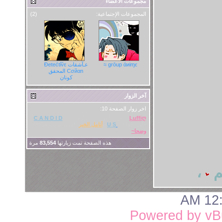
مجموعات الأعضاء
المجموعات الإجتماعية:
(2)
grōup άиiɱϵ ≈
عـآشقات Đetećtỉṽε
Cσйαn المحقق
كونان
آخر الزوار
اخر زوار الصفحة 10:
Ļuffiღ
" وردة العشاق "
. أُرْجُوَآنْ .
C A N D I D
loda
hmsa
U S
أنامل الخير
التوليب،
سَرآبِيْ❤
وضحا~
هذه الصفحة تمت زيارتها
83,554
مرة
م
،
12:4
Powered by vBu