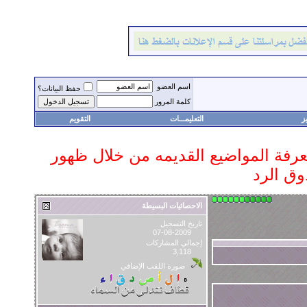
اسم العضو
حفظ البيانات؟
كلمة المرور
ز
التعليمـــات
التقويم
 معرفة المواضيع القديمه من خلال ظهور
وق الرد
الاحصائيات البسيطة
تاريخ التسجيل
07-08-2009
إجمالي المشاركات
3,118
صورة اللقب الإضافي