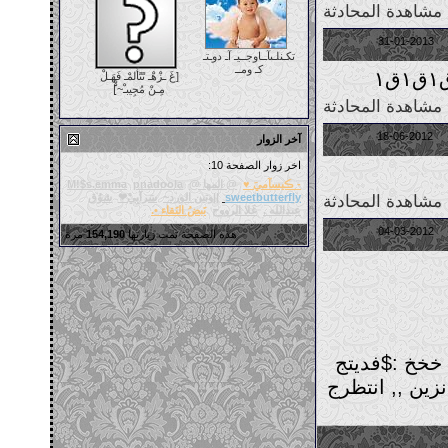
مشاهدة المحادثة
04:38 PM
31-01-2013
تكـنلـىآــاوجــيـ آـ دوـتـ
كـ ومــ
[غَ ـزْهْـ تًتًأَلمْـ فَهَـلْ
مِـنْ مُجِيبـْ~]ْْ
مشاهدة المحادثة
10:11 PM
18-06-2012
آخر الزوار
اخر زوار الصفحة 10:
- ڪيسآميَ ♥
@ المها @
pnadoola
M!$s.emma
sweetbutterfly
||وتين الورد~
سَرآبِيْ❤
شوُق
مشاهدة المحادثة
عبدالله .
غَلا الرووح
نَبضُ النَقاء •.
05:26 PM
04-03-2012
هذه الصفحة تمت زيارتها
154,190
مرة
 لي خخخ :$فديتج
زين ,, انتظرج