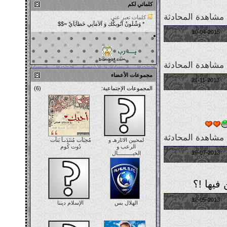
كلماتي لكم
مشاهدة المحادثة
كلمات تعبر عني
* وَشْلَونْ آتُوبكْك وَ آلآمَآنِي خَطآيَآيْ =$$
04:10 PM
10-04-2015
مشاهدة المحادثة
مجموعات الأعضاء
10:52 AM
21-11-2013
المجموعات الإجتماعية:
(6)
مشاهدة المحادثة
لمحبين الاثارهـ و
مُحِبَآت مُنتَدَىـآ بَنآت
الرعب و
دُوت كُوم
01:13 AM
19-07-2013
الخيــــــــــال
فيها !؟
07:57 PM
12-05-2013
الهلال بس
الإسلام ديننا