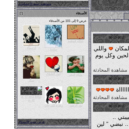
مشاهدة جميع الاحصائيات
الأصدقاء
عرض 9 إلى 101 من الأصدقاء
11:53 PM
30-10-2015
علكه فوشيه
لمكان
واللي
إرتــوآء
loda
لحين وكل يوم
مشاهدة المحادثة
أَنِيِنً آَلَشُوُق
ملكة البحر
11:48 PM
30-10-2015
سكّر
ااااة
مشاهدة المحادثة
o_O ana ktha
o_O
نور الزهور
زهرة المرجان
11:45 PM
30-10-2015
يبتي ..
عرض جميع الأصدقاء
.. نبضي " لين