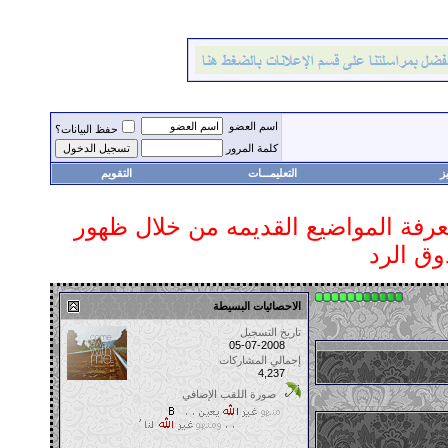
اسم العضو
حفظ البيانات؟
كلمة المرور
ز
التعليمـــات
التقويم
 معرفة المواضيع القديمه من خلال ظهور
وق الرد
الاحصائيات البسيطة
تاريخ التسجيل
05-07-2008
إجمالي المشاركات
4,237
صورة اللقب الإضافي