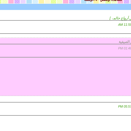
 أرواح حالمۃ ]
الصيفية