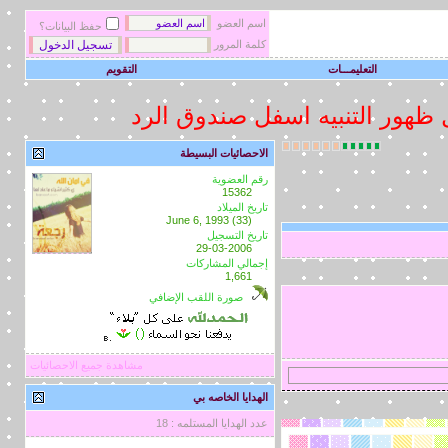
اسم العضو
حفظ البيانات؟
كلمة المرور
التعليمـــات
التقويم
ل ظهور التنبيه اسفل صندوق الرد
الاحصائيات البسيطة
رقم العضوية
15362
تاريخ الميلاد
June 6, 1993 (33)
تاريخ التسجيل
29-03-2006
إجمالي المشاركات
1,661
صورة اللقب الإضافي
مشاهدة جميع الاحصائيات
الهدايا الخاصه بي
عدد الهدايا المستلمه : 18