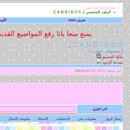
منتديات بنات دوت كوم
الملف الشخصي لـ C A N D I D U S
معرض mms
الأوس
يمنع منعا باتا رفع المواضيع الق
C A N D I D U S
[ مـشـرفــۃِ عـامــۃِ ]
ملكة التنسيق
مبدعة الردود
آخر نشاط:
21-08-2021
01:14 AM
.
أخر اخباري
رسائل الزوار
معلومات عني
الاحصائيات
الأصدقاء
معلومات الاتصال