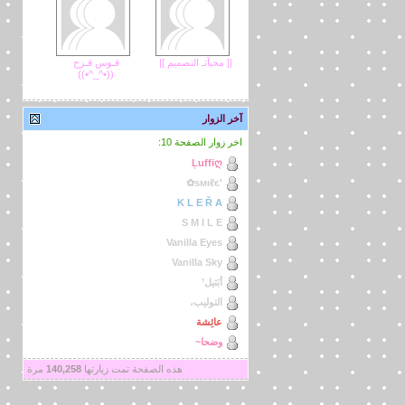
|[ محبآتـ التصميم ]|
قـوس قـزح
((•^_^•))
آخر الزوار
اخر زوار الصفحة 10:
Ļuffiღ
'ѕмιℓє✿
K L E Ř A
S M I L E
Vanilla Eyes
Vanilla Sky
أبَتيل’
التوليب،
عائِشة
وضحا~
هذه الصفحة تمت زيارتها
140,258
مرة