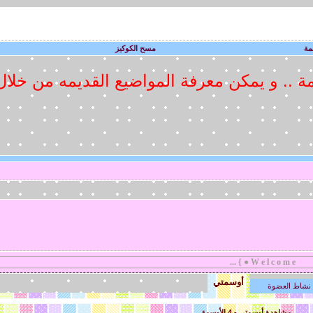
مة
مسح الكوكيز
ديمة .. و يمكن معرفة المواضيع القديمه من خلا
W e l c o m e ● } ..
أوسمتي
نشاط العضوة
مشاهدة أوسمتي - 4 الأوسمة