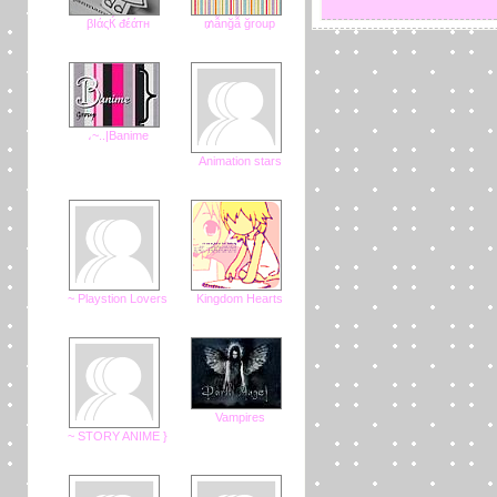
βΙάςЌ đέάтн
ẫnğẫ ğroup₥
Banime|..~،
Animation stars
Playstion Lovers ~
Kingdom Hearts
Vampires
{ STORY ANIME ~