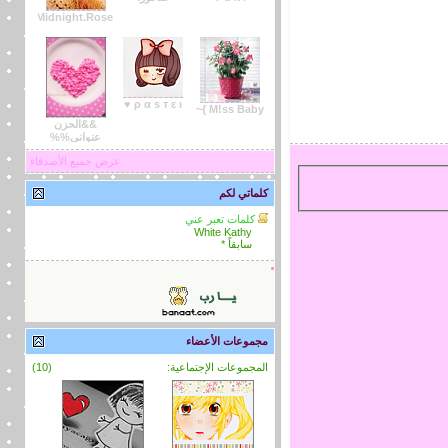
Izo.Midnight.Rose
ρ α s т ε ι ♥
M!ss Baby }~
&&الحزن
عنواني%%
عرض جميع الأصدقاء
كلماتي لكم
كلمات تعبر عني
White Kathy
سابقاً *
مجموعات الأعضاء
المجموعات الإجتماعية:
(10)