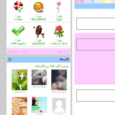
من :
من :
من :
رُوبنْ
κίλɴ «
Ms.JuMoO
من :
من :
من :
مصوره فنانه
smurfette
мs. L i м σ ≈
إرسل الهديه
عرض جميع الهدايا
الأصدقاء
عرض 9 إلى 135 من الأصدقاء
K L E Ř A
Soma R.
Vanilla Sky
T u k i
ساكورا