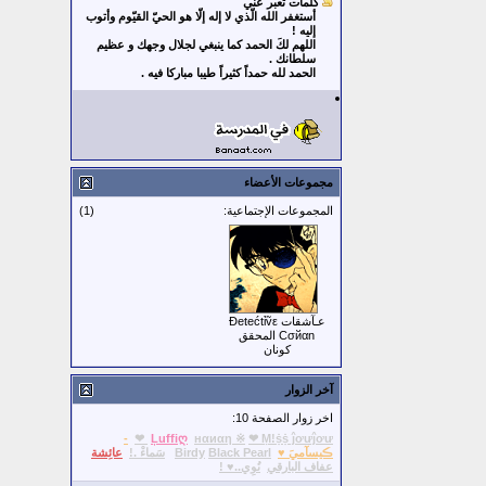
كلمات تعبر عني
أستغفر الله الّذي لا إله إلّا هو الحيّ القيّوم وأتوب
إليه !
اللهم لكَ الحمد كما ينبغي لجلال وجهك و عظيم
سلطانك .
الحمد لله حمداً كثيراً طيبا مباركا فيه .
مجموعات الأعضاء
المجموعات الإجتماعية:
(1)
عـآشقات Đetećtỉṽε
Cσйαn المحقق
كونان
آخر الزوار
اخر زوار الصفحة 10:
-
Ļuffiღ
нαиαη ※
❤ Ṃ!ṩṩ ĵơưĵơư ❤
ڪيسآميَ ♥
Black Pearl
Birdy
سَماءْ .!
عائِشة
عفاف البارقي
نُوِي..♥ !