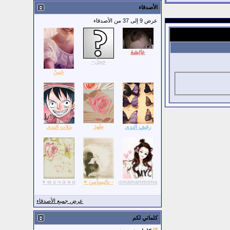
الأصدقاء
عرض 9 إلى 37 من الأصدقاء
عائِشة
خجلْ~
حَنِينْ
طُهرَ
رفيف الندى
بتلات الندى
lamonamanmona
- ڪيسآميَ ♥
м s ч α я α ♥
عرض جميع الأصدقاء
كلماتي لكم