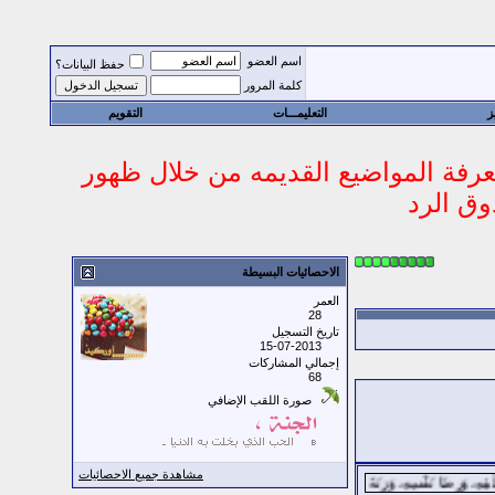
اسم العضو
حفظ البيانات؟
كلمة المرور
ز
التعليمـــات
التقويم
 معرفة المواضيع القديمه من خلال ظهور
وق الرد
الاحصائيات البسيطة
العمر
28
تاريخ التسجيل
15-07-2013
إجمالي المشاركات
68
صورة اللقب الإضافي
مشاهدة جميع الاحصائيات
ِ، وَرِضَا نَفْسِهِ، وَزِنَةَ عَرْشِهِ، وَمِدَادَ كَلمَاتهِ ؛