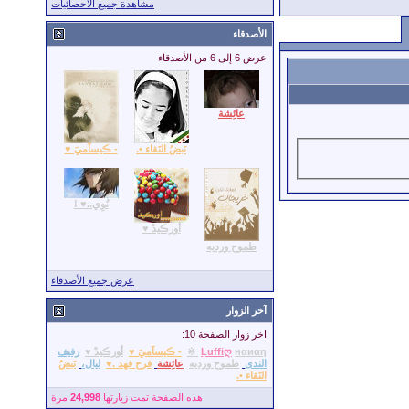
مشاهدة جميع الاحصائيات
الأصدقاء
عرض 6 إلى 6 من الأصدقاء
عائِشة
نَبضُ النَقاء •.
- ڪيسآميَ ♥
نُوِي..♥ !
أورڪيدْ ♥
طموح ورديه
عرض جميع الأصدقاء
آخر الزوار
اخر زوار الصفحة 10:
нαиαη ※
Ļuffiღ
- ڪيسآميَ ♥
أورڪيدْ ♥
رفيف
الندى
طموح ورديه
عائِشة
فرح فهد .♥
ليال،
نَبضُ
النَقاء •.
هذه الصفحة تمت زيارتها
24,998
مرة