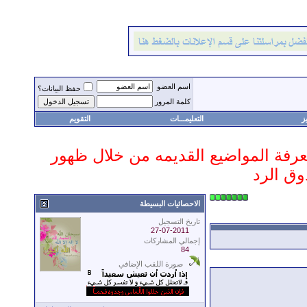
اسم العضو
حفظ البيانات؟
كلمة المرور
ز
التعليمـــات
التقويم
 معرفة المواضيع القديمه من خلال ظهور
وق الرد
الاحصائيات البسيطة
تاريخ التسجيل
27-07-2011
إجمالي المشاركات
84
صورة اللقب الإضافي