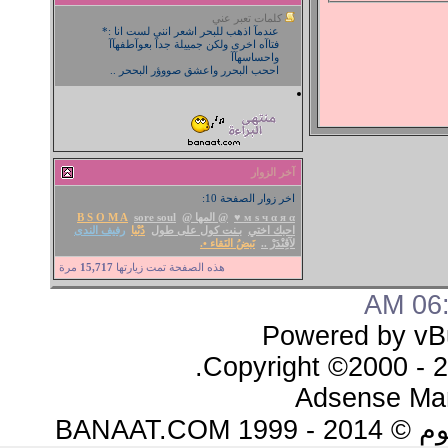
كلمات تعبر عني
عندمآ اذهب للبحر اشعر انني لست انا :*
فتاآه اخرى ولكن جمييلة جدآ بعوآطفهآآ
واحساسهآآ
اححب البحرر واعشق صووؤر البححر ..
آخر الزوار
اخر زوار الصفحة 10:
м s ч α я α ♥
@ المها @
sore soul
B S O M A
احبك اختي
بـنت كول على طول
دُنْيا
رفيف الندى
لآڤِنْدَرْ ..
نَبضُ النَقاء •.
هذه الصفحة تمت زيارتها
15,717
مرة
06:0
Powered by vBu
Copyright ©2000 - 20
Adsense Ma
BANAAT.