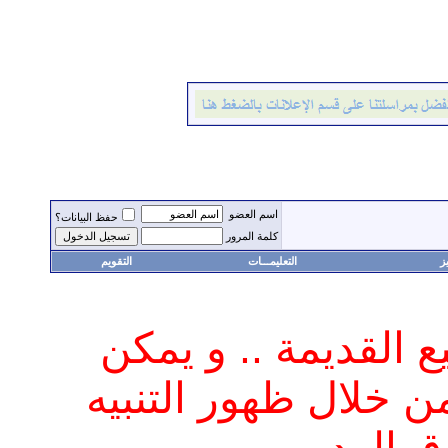
اسم العضو
حفظ البيانات؟
كلمة المرور
ز
التعليمـــات
التقويم
يع القديمة .. و يمكن
ن خلال ظهور التنبيه