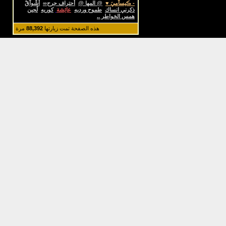
- ڪيسآميَ ♥
@ المها @
أحتراف جرح∞
أَشْوآقْ
ذكرني انساك
طموح ورديه
عائِشة
كوريه
لُجين
همس الخواطر ..
هذه الصفحة تمت زيارتها
88,392
مرة