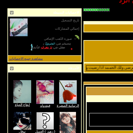
الاحصائيات البسيطة
تاريخ التسجيل
24-09-2010
إجمالي المشاركات
2,783
صورة اللقب الإضافي
مشاهدة جميع الاحصائيات
ضى ولك الحممد اذا رضيت ولك الحممد بعد الرضى :"(
الأصدقاء
عرض 9 إلى 49 من الأصدقاء
إيقاع الحياة
الرسامة الصغيرة
فيفدوله
{ زهور } العسل
نوفا..