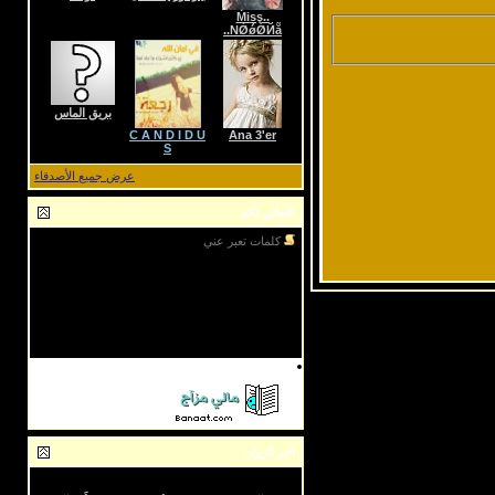
..Ṁisş
NǾǿǾЙẵ..
بريق الماس
C A N D I D U
Ana 3'er
S
عرض جميع الأصدقاء
كلماتي لكم
كلمات تعبر عني
تكفى اعلنها صريحه قل [أبيـك] أو [مـا أبيـك]
.............
.............الصراحـة بالمحبه...[عـادي] مـا فيـهـا
زعــل !
أنطـر بلهفـه [ جـوابـك ] كــل مـابـي يحتـريـك
.......................لا [ تعلقني ] .. [ فديتك ] ماني قادر
أحتمـل
آخر الزوار
اخر زوار الصفحة 10: