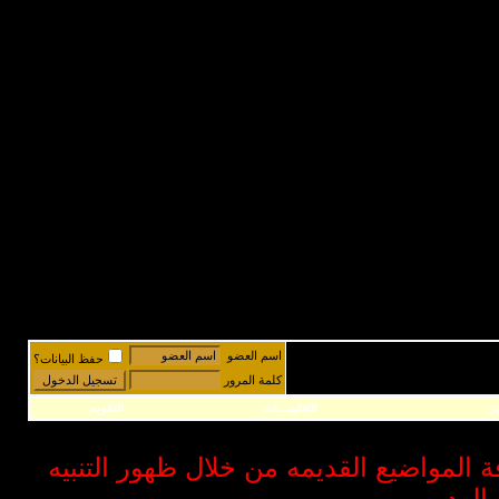
اسم العضو
حفظ البيانات؟
كلمة المرور
ز
التعليمـــات
التقويم
فة المواضيع القديمه من خلال ظهور التنبيه
الرد