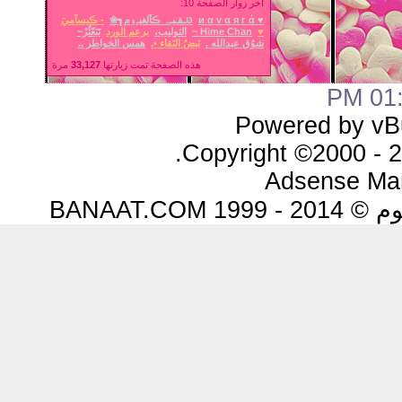
اخر زوار الصفحة 10:
♥ и α v α я г ά
טּـقـيـﮧ ڪآلغيـﯢم┓❀
- ڪيسآميَ
♥
Hime Chan ~
التوليب،
برعم الورد
تَبَعّثُرْ~
شوُق عبدالله .
نَبضُ النَقاء •.
همس الخواطر ..
هذه الصفحة تمت زيارتها
33,127
مرة
01:1
Powered by vBu
Copyright ©2000 - 20
Adsense Ma
BANAAT.