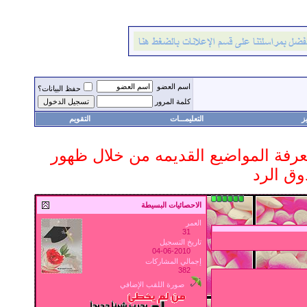
اسم العضو
حفظ البيانات؟
كلمة المرور
ز
التعليمـــات
التقويم
 معرفة المواضيع القديمه من خلال ظهور
وق الرد
الاحصائيات البسيطة
العمر
31
تاريخ التسجيل
04-06-2010
إجمالي المشاركات
382
صورة اللقب الإضافي