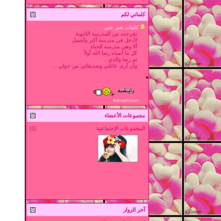
كلماتي لكم
كلمات تعبر عني
تخرحت من المدرسة الثانوية
لأدخل في مدرسة أكبر وأشمل
ألا وهي مدرسة الحياة ..
كل ما أتمناه رضا الله أولاً
ثم رضا والدي ..
وأن أرى عائلتي وصديقاتي من حولي ...
مجموعات الأعضاء
المجموعات الإجتماعية:
(1)
بنــــــــوًٌٍَُِْتـــــآتـــــًٌٍَُِْ~ًٌَُ
الخـــــــــــليـــجـــ’ًٌٍَُِْ~
آخر الزوار