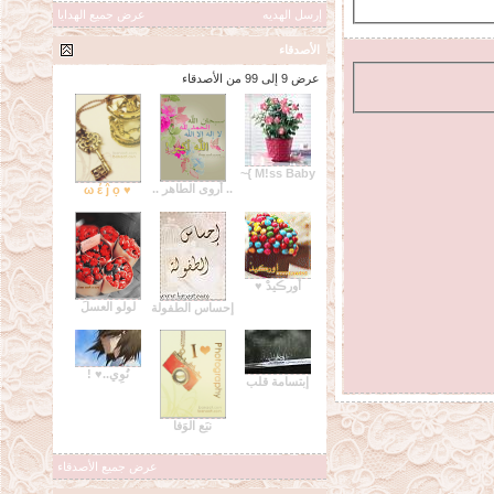
إرسل الهديه
عرض جميع الهدايا
الأصدقاء
عرض 9 إلى 99 من الأصدقاء
M!ss Baby }~
.. أروى الطاهر ..
♥ ω έ ĵ ọ
أورڪيدْ ♥
لولو العسلَ
إحساس الطفولة
نُوِي..♥ !
إبتسامة قلب
نبَع الوَفا
عرض جميع الأصدقاء