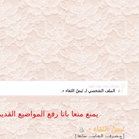
منتديات بنات دوت كوم
الملف الشخصي لـ نَبضُ النَقاء •.
معرض mms
الأو
يمنع منعا باتا رفع المواضيع الق
نَبضُ النَقاء •.
[ مـشـرفــۃِ الـعـامــۃِ سابقا ]