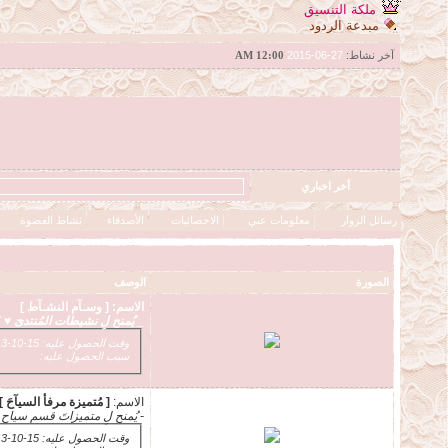
ملكة التنسيق
مبدعة الردود
آخر نشاط:
27-06-2015
12:00 AM
أخر اخباري
رسائل الزوار
معلومات عني
الاحصائيات
الأصدقاء
نشاط العضوة
الصورة
الوصف
الاسم:
[ وسـآم النشـآط ]
_ يُمنح لِ نشيطات المُنتدىَ ♥ !
وقت الحصول عليه: 15-10-2013 12:05 PM
سبب الحصول عليه:
الاسم:
[ مُتميزة مرفأ السيآحَ ]
- يُمنح لِ متميزاتَ قسم سياح عل
وقت الحصول عليه: 15-10-2013 12:01 PM