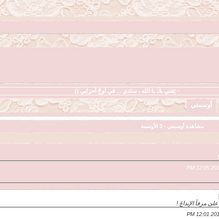
~ ثِقتي بكَ يا الله ، سنَدي . . في أوجّ أحزانِي ()
أوسمتي
مشاهدة أوسمتي - 3 الأوسمة
ىَ مرفأ الإبداعَ !