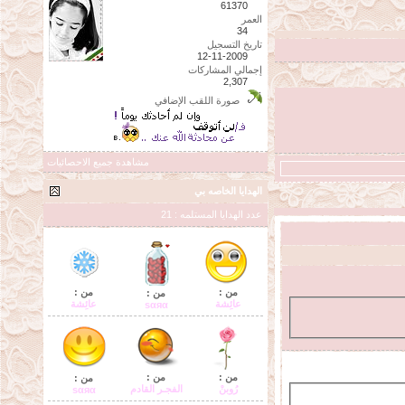
61370
العمر
34
تاريخ التسجيل
12-11-2009
إجمالي المشاركات
2,307
صورة اللقب الإضافي
مشاهدة جميع الاحصائيات
الهدايا الخاصه بي
عدد الهدايا المستلمه : 21
من :
من :
من :
عائِشة
عائِشة
ѕαяα
من :
من :
من :
رُوبنْ
الفجـر القادم
ѕαяα