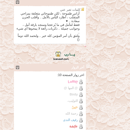
كلماتي لكم
كلمات تعبر عني
أراني طموحة ، لكن طموحاتي متعلقة بمزاجي
المتقلّب ، أطارد اليأس بالأمل .. وأقلب الحزن
سعادة .. ♥
فقط لنتأمل في ما يُزعجنا وسنجد بارقة أمل ،
وجوانب جميلة .. ذكريات رائعة لا يمحوها أي شيء
..
ولنثق بأن أمر المؤمن كله خير .. ولنحمد الله دوماً
()
آخر الزوار
اخر زوار الصفحة 10:
Ļuffiღ
@ المها @
Birdy
التوليب،
حَنِينْ
رحمة الله
رفيف الندى
عائِشة