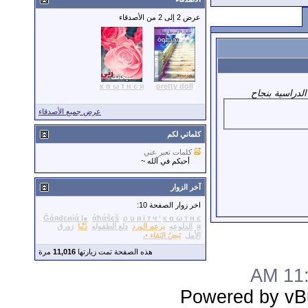
عرض 2 إلى 2 من الأصدقاء
к α ω т н є я
pretty doll
لدراسية بنجاح
عرض جميع الأصدقاء
كلماتي لكم
كلمات تعبر عني
أحبكم في آلله ~
آخر الزوار
اخر زوار الصفحة 10:
Ĝάяđєиỉά |●
άħάšєš
ρ u я i т ч ‘
к α ω т н є
я
الدلوعه
برعم الورد
دلع الطفوله
دُنْيا
زورق
الأمل
نَبضُ النَقاء •.
هذه الصفحة تمت زيارتها
11,016
مرة
11:0
Powered by vBu