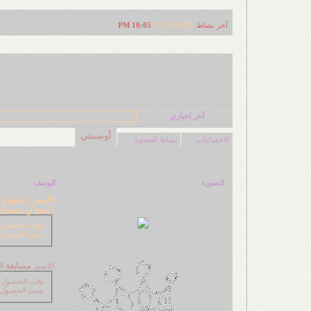
آخر نشاط:
22-06-2013
10:05 PM
أخر اخباري
أوسمتي
الاحصائيات
نشاط العضوة
الصورة
الوصف
الاسم:
[ مُتميزة 
- يُمنح لِ متميزا
وقت الحصول عليه: 15-10-13
سبب الحصول ع
الاسم:
مسابقة ال
وقت الحصول عليه: 28-08-11
سبب الحصول ع