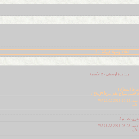
أهلآلآً وسهلاً فييكمْ . . !!
مشاهدة أوسمتي - 2 الأوسمة
مرفأ السيآحَ ]
تَ قسم سياح علىَ مرفأ الإبداعَ !
20 12:01 PM
ليه:
قروبات - م2
20 11:22 PM
ليه: