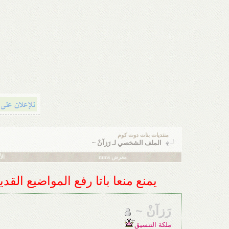
منتديات بنات دوت كوم
الملف الشخصي لـ رَزآنْ ~
معرض mms
ال
يمنع منعا باتا رفع المواضيع الق
رَزآنْ ~
ملكة التنسيق