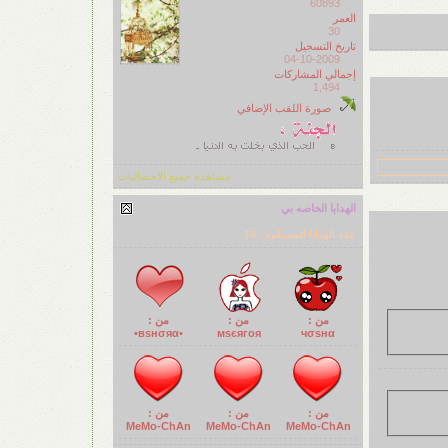
60893
العمر
30
تاريخ التسجيل
04-10-2009
إجمالي المشاركات
1,494
صورة اللقب الإضافي
مشاهدة جميع الاحصائيات
الهدايا الخاصه بي
عدد الهدايا المستلمه : 16
من :
من :
من :
•вѕнσяα•
мѕִєягоя
чσsнα
من :
من :
من :
MeMo-ChAn
MeMo-ChAn
MeMo-ChAn