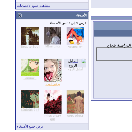
مشاهدة جميع الاحصائيات
الأصدقاء
عرض 9 إلى 37 من الأصدقاء
الدراسية بنجاح
Ṃ!ṣŝ άňά
Beauty Soul
•вѕнσяα•
أصايل الروح
~anime~
برعم الورد
śέяίόǔś ğίяł
miss crazy
●сυтє ρiηκ
girl
عرض جميع الأصدقاء