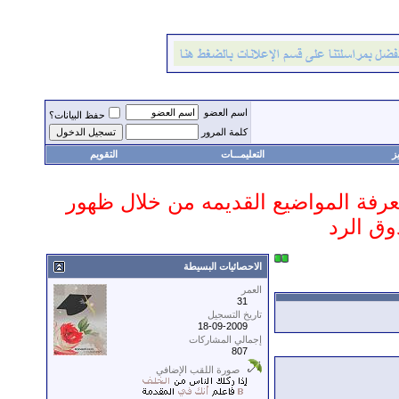
اسم العضو
حفظ البيانات؟
كلمة المرور
ز
التعليمـــات
التقويم
 معرفة المواضيع القديمه من خلال ظهور
وق الرد
الاحصائيات البسيطة
العمر
31
تاريخ التسجيل
18-09-2009
إجمالي المشاركات
807
صورة اللقب الإضافي