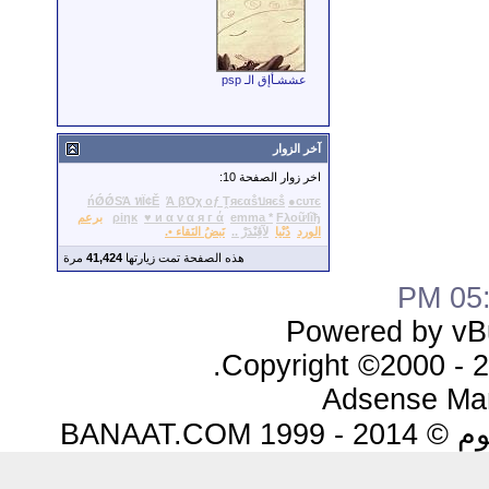
عششـأإق الـ psp
آخر الزوار
اخر زوار الصفحة 10:
ńǾǾSΆ หΪ¢Ě
Ά βΌχ oƒ Ṱяєαṧบяєṧ
●сυтє
Fλoữlĩђ
emma *
♥ и α v α я г ά
ρiηκ
برعم
الورد
دُنْيا
لآڤِنْدَرْ ..
نَبضُ النَقاء •.
هذه الصفحة تمت زيارتها
41,424
مرة
05:0
Powered by vBu
Copyright ©2000 - 20
Adsense Ma
BANAAT.