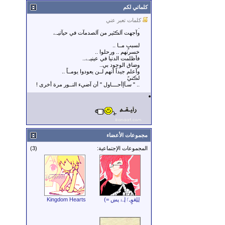
كلماتي لكم
كلمات تعبر عني
.
وآجهت آلڪثير من آلصدمآت في حيآتيـے
لسببٍ مــا ..
خسرتهم .. ورحلوا ..
فأظلمت الدنيا في عينيـے..
وضاق الوجود بي..
وآعلم جيداً أنهم لــن يعودوا يومــاً ..
لڪنيً
.. " سـآإأحــــاول " أن آضيء النــور مرة أخرى !
مجموعات الأعضاء
المجموعات الإجتماعية:
(3)
ڸڸڠوٍـٵڸۓ پښ =)
Kingdom Hearts