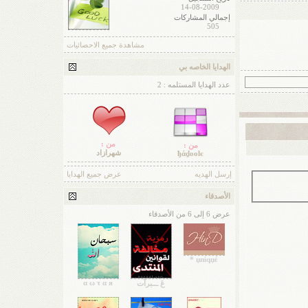
14-08-2009
إجمالي المشاركات
505
مشاهدة جميع الاحصائيات
الهدايا الخاصه بي
عدد الهدايا المستلمه : 2
من :
من :
شهرازاد
ђάḓoolє
إرسل الهديه
عرض جميع الهدايا
الأصدقاء
عرض 6 إلى 6 من الأصدقاء
џпiqџέ *
α ω τ α я
عَ ـــبرآت