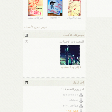
≈ ηёмό |
صدى الالوان
شوكلاته بيضه
عرض جميع الأصدقاء
مجموعات الأعضاء
(1)
المجموعات الإجتماعية:
لآ لِلردود آلسطحيه
آخر الزوار
اخر زوار الصفحة 10:
к α ω т н є я
мħāωψ
ﮬـۈاجس « •●
B S O M A