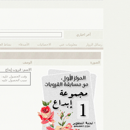
أخر اخباري
رسائل الزوار
معلومات عني
الاحصائيات
الأصدقاء
نشاط ال
الصورة
الوصف
الاسم:
قروب إبداع
وقت الحصول عليه: 31-08-2010 12:36 AM
سبب الحصول عليه: