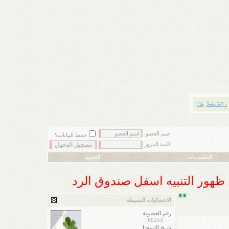
اسم العضو
حفظ البيانات؟
كلمة المرور
التعليمـــات
التقويم
ل ظهور التنبيه اسفل صندوق الرد
الاحصائيات البسيطة
رقم العضوية
60253
تاريخ التسجيل