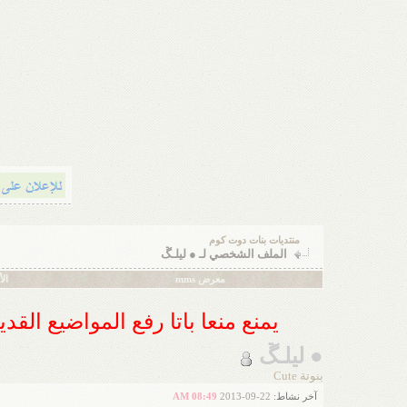
منتديات بنات دوت كوم
الملف الشخصي لـ ● ليلـﮛ
معرض mms
ال
يمنع منعا باتا رفع المواضيع الق
● ليلـﮛ
بنوتة Cute
آخر نشاط:
22-09-2013
08:49 AM