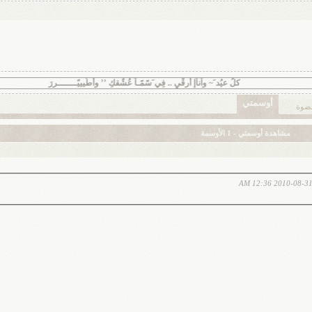
كلُ عيُد َ~ وآنآإ أرقْىٍ .. فِي َسًمًـآ عُشٌقكِ ’’ وأطُيييًـــــــررَ
أوسمتي
عضوة
مشاهدة أوسمتي - 1 الأوسمة