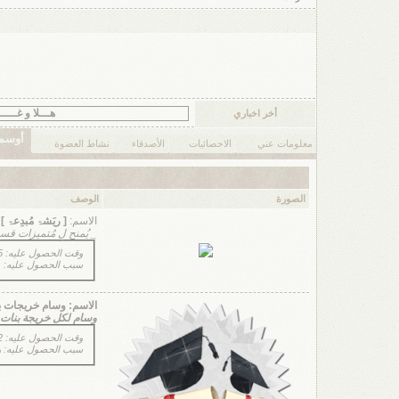
هـــلا و غـــــلا ^^
أخر اخباري
أوسم
معلومات عني
الاحصائيات
الأصدقاء
نشاط العضوة
الصورة
الوصف
الاسم:
[ ريَشۃ مُبدِعۃ ]
_ يُمنح لِ مُتميزات قسمَ 
وقت الحصول عليه: 15-10-2013 11:56 AM
سبب الحصول عليه:
الاسم:
وسام خريجات بنات
وسام لكل خريجة بنات .
وقت الحصول عليه: 12-06-2012 10:43 AM
سبب الحصول عليه: وسام