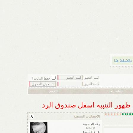
اسم العضو
حفظ البيانات؟
كلمة المرور
التعليمـــات
التقويم
ل ظهور التنبيه اسفل صندوق الرد
الاحصائيات البسيطة
رقم العضوية
60208
تاريخ التسجيل