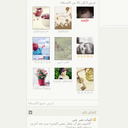
عرض 9 إلى 42 من الأصدقاء
عائِشة
♥ | ωinτєя
♥SARA
B S O M A
قلب امي
й σ џ г α н
ba23t alward
M!ss Baby }~
N O S H A
عرض جميع الأصدقاء
كلماتي لكم
كلمات تعبر عني
“الجنون هو أن تفعل نفس الشيء مرة بعد أخرى
وتتوقع نتائج مختلفة!”