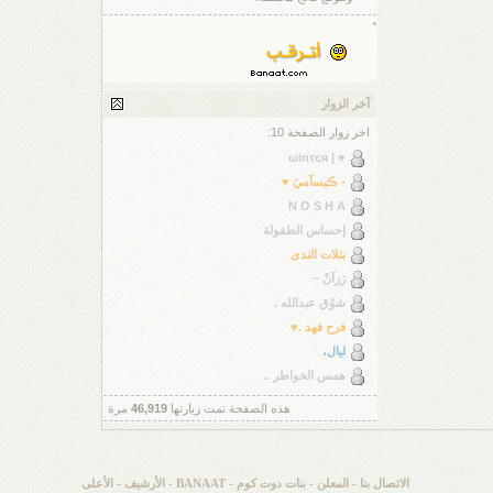
آخر الزوار
اخر زوار الصفحة 10:
♥ | ωinτєя
- ڪيسآميَ ♥
N O S H A
إحساس الطفولة
بتلات الندى
رَزآنْ ~
شوُق عبدالله .
فرح فهد .♥
ليال،
همس الخواطر ..
هذه الصفحة تمت زيارتها
46,919
مرة
الاتصال بنا
-
المعلن
-
بنات دوت كوم - BANAAT
-
الأرشيف
-
الأعلى