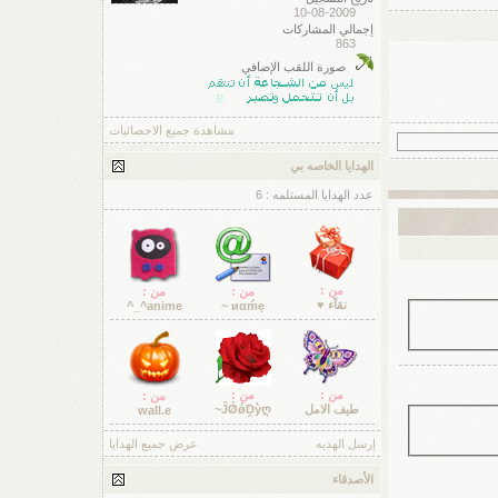
10-08-2009
إجمالي المشاركات
863
صورة اللقب الإضافي
مشاهدة جميع الاحصائيات
الهدايا الخاصه بي
عدد الهدايا المستلمه : 6
من :
من :
من :
نقآء ♥
anime^_^
иαḿẹ ~
من :
من :
من :
طيف الامل
ĴǾǿḒỳღ~
wall.e
إرسل الهديه
عرض جميع الهدايا
الأصدقاء