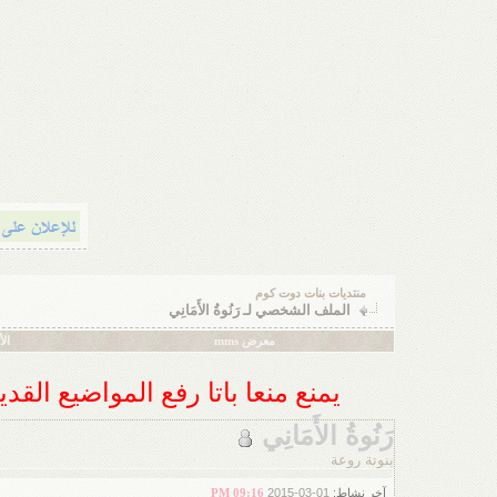
منتديات بنات دوت كوم
الملف الشخصي لـ رَنُوةُ الأَمَانِي
معرض mms
ال
يمنع منعا باتا رفع المواضيع الق
رَنُوةُ الأَمَانِي
بنوتة روعة
آخر نشاط:
01-03-2015
09:16 PM