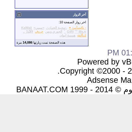
آخر الزوار
اخر زوار الصفحة 10:
- ڪيسآميَ ♥
.:محـبة الجنـان:.
=ميمي=
KaWaii
™ Ms.ŋ `
GiRl
الجوري وبس
حروف
لآڤِنْدَرْ ..
مُـتألقة
همسة ايمان
هذه الصفحة تمت زيارتها
14,086
مرة
01:4
Powered by vBu
Copyright ©2000 - 20
Adsense Ma
BANAAT.