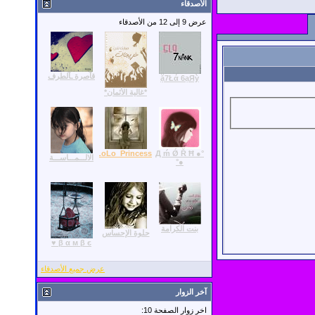
الأصدقاء
عرض 9 إلى 12 من الأصدقاء
قآصرة ـآلطرف
ặ7Łά 6ạЯỳ
*غالية الأثمان*
‏°● Д ḿ Ǿ Ř Ħ
LoLo_Princess
الالـــمـــاســـة
●°
بنت الكرامة
حلوة الإحساس
β α м β є ♥
عرض جميع الأصدقاء
آخر الزوار
اخر زوار الصفحة 10: