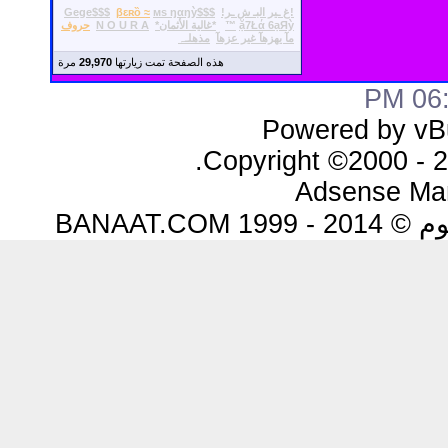
!غ ـير البـ ش ـر!
$$$Gege$$$
мs ŋαŋỳ
βɛʀȍ ≈
ặ7Łά 6ạЯỳ
™
*غالية الأثمان*
N O U R A
حروف
مآ يهزهآ غير عزهآ
مذهلـﮧ
هذه الصفحة تمت زيارتها
29,970
مرة
06:0
Powered by vBu
Copyright ©2000 - 20
Adsense Ma
BANAAT.