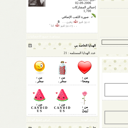
02-09-2006
إجمالي المشاركات
1,700
صورة اللقب الإضافي
مشاهدة جميع الاحصائيات
الهدايا الخاصه بي
عدد الهدايا المستلمه : 21
من :
من :
من :
وضحا~
سحَر .
سحَر .
من :
من :
من :
C A N D I D
C A N D I D
رُوبنْ
U S
U S
إرسل الهديه
عرض جميع الهدايا