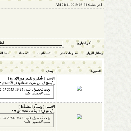
آخر نشاط:
24-06-2019
01:11 AM
اهلاً وسهلاً
أخر اخباري
رسائل الزوار
معلومات عني
الاحصائيات
الأصدقاء
نشاط ال
الصورة
الوصف
الاسم:
[ شُكر وَ تقدير منَ الإدارة ]
_ يُمنح لِ من نثرت عطائهاَ فِ المُنتدى ♥
وقت الحصول عليه: 15-10-2013 12:07 PM
سبب الحصول عليه:
الاسم:
[ وسـآم النشـآط ]
_ يُمنح لِ نشيطات المُنتدىَ ♥ !
وقت الحصول عليه: 15-10-2013 12:05 PM
سبب الحصول عليه: