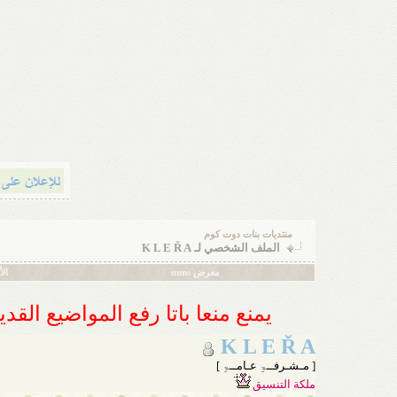
منتديات بنات دوت كوم
الملف الشخصي لـ K L E Ř A
معرض mms
ال
يمنع منعا باتا رفع المواضيع الق
K L E Ř A
[ مـشـرفــۃِ عـامــۃِ ]
ملكة التنسيق