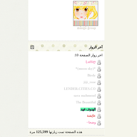
ẫnğẫ ğroup₥
آخر الزوار
اخر زوار الصفحة 10:
Ļuffiღ
*(moon sky)*
Birdy
jiji_rose
LENDER.CITIES.CO
sara mahmoud
The Beautiful
الهنوف فهد
عائِشة
وضحا~
هذه الصفحة تمت زيارتها
125,599
مرة