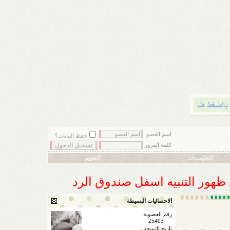
اسم العضو
حفظ البيانات؟
كلمة المرور
التعليمـــات
التقويم
ل ظهور التنبيه اسفل صندوق الرد
الاحصائيات البسيطة
رقم العضوية
25403
تاريخ التسجيل