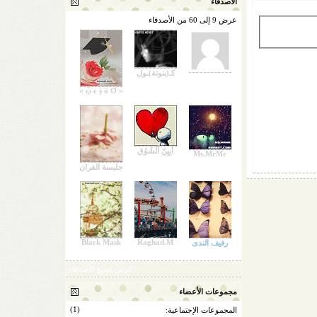
الأصدقاء
عرض 9 إلى 60 من الأصدقاء
كـ(بنوتة)ـول
Šмilè
« ᾧ ϵ ṩ ō Ờ »
أَنِيِنً آَلَشُوُق
Ms.MrMr
جليسة القران
Black Mask
Raghad.M
رفيف الندى
عرض جميع الأصدقاء
مجموعات الأعضاء
(1)
المجموعات الإجتماعية: