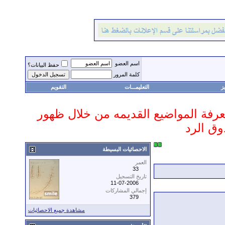
اسم العضو
حفظ البيانات؟
كلمة المرور
ز
التعليمـــات
التقويم
 معرفة المواضيع القديمه من خلال ظهور
وق الرد
الاحصائيات البسيطة
العمر
33
تاريخ التسجيل
11-07-2006
إجمالي المشاركات
379
مشاهدة جميع الاحصائيات