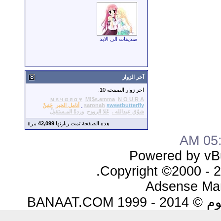
صديقات الى الابد
آخر الزوار
اخر زوار الصفحة 10:
м s ч α я α ♥
M!$s.emma
N O U R A
sweetbutterfly
saronah
أنامل الخير
حَنِينْ
شوُق عبدالله .
غَلا الرووح
وردةْ المـستقبلْ
هذه الصفحة تمت زيارتها
42,099
مرة
05:5
Powered by vBu
Copyright ©2000 - 20
Adsense Ma
BANAAT.