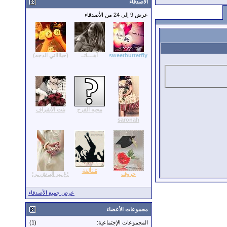
الأصدقاء
عرض 9 إلى 24 من الأصدقاء
sweetbutterfly
آهــــاتــ
(حيااااتي الدجه)
محبه الفرح
بنت الأشراف
saronah
مُـتألقة
حروف
!غ ـير البـ ش ـر!
عرض جميع الأصدقاء
مجموعات الأعضاء
المجموعات الإجتماعية:
(1)