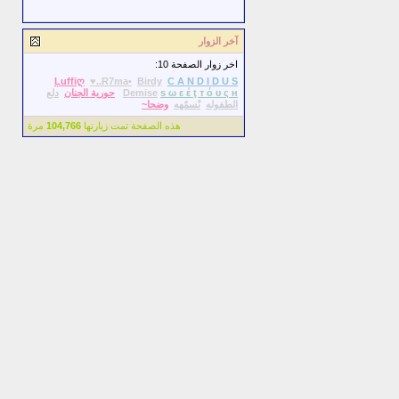
آخر الزوار
اخر زوار الصفحة 10:
Ļuffiღ
♥..R7ma•
Birdy
C A N D I D U S
s ω ε έ ţ т ό υ ς н
Demise
حورية الجنان
دلع
الطفوله
نْسمٌهه
وضحا~
هذه الصفحة تمت زيارتها
104,766
مرة