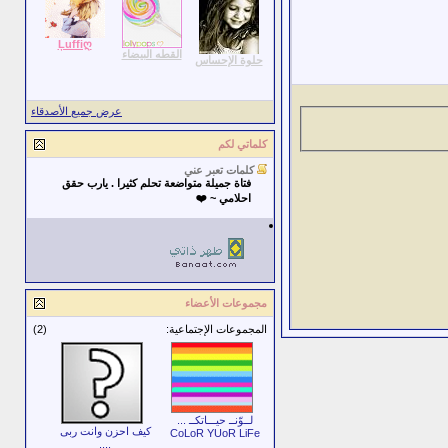
Ļuffiღ
القطه البيضاء
حلوة الإحساس
عرض جميع الأصدقاء
كلماتي لكم
كلمات تعبر عني
فتاة جميلة متواضعة تحلم كثيرا . يارب حقق
احلامي ~ ❤️
مجموعات الأعضاء
المجموعات الإجتماعية:
(2)
لــوّنــ حيـــاتكــ ...
كيف احزن وانت ربى
CoLoR YUoR LiFe
....