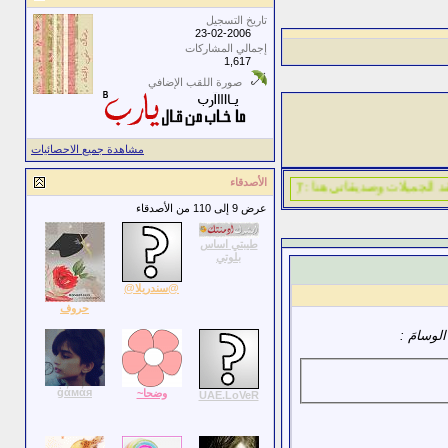
تاريخ التسجيل
23-02-2006
إجمالي المشاركات
1,617
صورة اللقب الإضافي
مشاهدة جميع الاحصائيات
الأصدقاء
 الجميلات وصديقاتي هنا :"(
عرض 9 إلى 110 من الأصدقاء
طيبتي اساس
بلوتي
@سندريلا@
حروف
لوسامَ :
ģάмάя
وضحا~
UAE.LoVeR