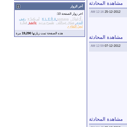
مشاهدة المحادثة
آخر الزوار
12:16 AM
25-12-2012
اخر زوار الصفحة 10:
. أُرْجُوَآنْ .
somaya
K L E Ř A
أورڪيدْ ♥
رفيف
الندى
شوُق عبدالله .
طموح ورديه
عائِشة
قِيتآرة
نَبضُ النَقاء •.
هذه الصفحة تمت زيارتها
19,290
مرة
مشاهدة المحادثة
12:59 AM
07-12-2012
مشاهدة المحادثة