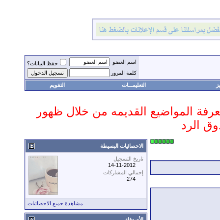
اسم العضو
حفظ البيانات؟
كلمة المرور
ز
التعليمـــات
التقويم
 معرفة المواضيع القديمه من خلال ظهور
وق الرد
الاحصائيات البسيطة
تاريخ التسجيل
14-11-2012
إجمالي المشاركات
274
مشاهدة جميع الاحصائيات
الأصدقاء