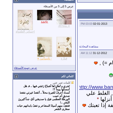
عرض 5 إلى 5 من الأصدقاء
عائِشة
03:03 PM
02-01-2013
♥..R7ma•
إحساس الطفولة
مشاهدة المحادثة
11:12 AM
31-12-2012
قِيتآرة
- ڪيسآميَ ♥
م =) ,
عرض جميع الأصدقاء
كلماتي لكم
كلمات تعبر عني
http://www.ba
تَجري و تُطاردُها أشباحُ رَغبتي فيها .. فـ هَل
أمسكُها يوماً ؟!
, الغلط علي
لَستُ أعرفُ للغيرةِ محلاً .. أتقعدُ غيرتي مَقعدَ
صديقٍ أم حبيب
أنزلها
*
الورطةُ العظمى فيكِ يا صديقتي أنكِ جداً تُثيرينَ
البَشر ..!
 إذا تعبتك
فتقفُ منهم أسيادُ المشاعر و تقفُ بابدانهم حبات
صغارى الشَعر