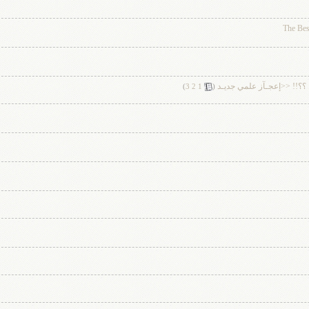
. ؟؟!! <<إعجـآز علمي جديـد
‏
)
3
2
1
(