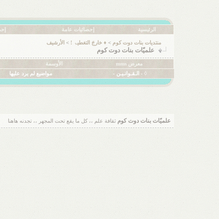
الرئيسية
إحصائيات عامة
إحص
منتديات بنات دوت كوم
>
♦ خارجَ التغطيۃ !
>
الأرشيف
علميّات بنات دوت كوم
معرض mms
الأوسمة
◊ - الـقـوانـيـن -
مواضيع لم يرد عليها
علميّات بنات دوت كوم
ثقافة علم ،، كل ما يقع تحت المجهر ،، تجدنه هاهنا