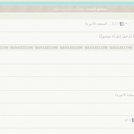
مواضيع المنتدى
: علميّات بنات دوت كوم
¯`·.·•
‏
(
1
2
3
...
الصفحة الأخيرة
)
لـآع قبلَ إنشَـآء موضوعْ]
AAT.COM BANAAT.COM BANAAT.COM BANAAT.COM BANAAT.COM BANAAT.C
فحة الأخيرة
)
)
2
1