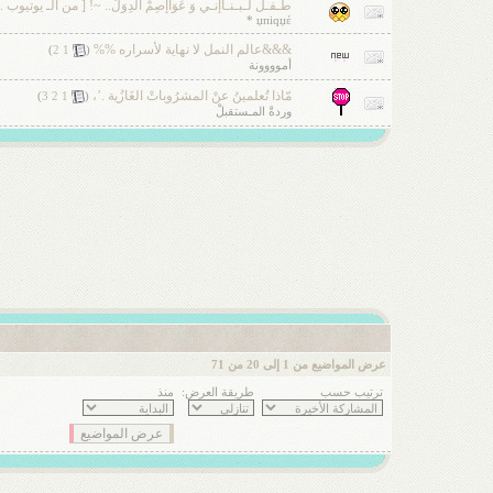
طـفـل لـبـنـآإنـي وَ عَوَآإصِمْ آلدِوَلْ.. ~! [ من آلـ يوتيوب ..
џпiqџέ *
&&&عالم النمل لا نهاية لأسراره %%
‏
)
2
1
(
أموووونة
مّاذا تُعلمينُ عنْ المشرُوباتْ الغَازُية .’،
‏
)
3
2
1
(
وردةْ المـستقبلْ
عرض المواضيع من 1 إلى 20 من 71
ترتيب حسب
طريقة العرض:
منذ