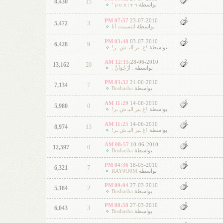
8,430
15
بواسطة
ρ u я i т ч ‘
07:57 PM
23-07-2010
5,472
3
بواسطة
ابتسمت أنا
03:48 PM
03-07-2010
6,428
9
بواسطة
!غ ـير البـ ش ـر!
12:15 AM
28-06-2010
13,162
20
بواسطة
. أُرْجُوَآنْ .
03:32 PM
21-06-2010
7,134
7
بواسطة
Boshasha
11:29 AM
14-06-2010
5,980
0
بواسطة
!غ ـير البـ ش ـر!
11:25 AM
14-06-2010
8,974
13
بواسطة
!غ ـير البـ ش ـر!
08:57 AM
10-06-2010
12,597
0
بواسطة
Boshasha
04:36 PM
18-05-2010
6,321
7
بواسطة
RAY0O0M
09:04 PM
27-03-2010
5,184
2
بواسطة
Boshasha
08:58 PM
27-03-2010
6,043
3
بواسطة
Boshasha