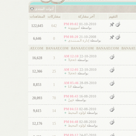
أدوات المنتدى
التقييم
آخر مشاركة
مشاركات
المشاهدات
09:02 PM
01-10-2010
122,645
642
بواسطة
أموووونة
08:20 PM
21-10-2008
6,646
0
بواسطة
إدارة الـمـنـتـدى
 BANAAT.COM BANAAT.COM BANAAT.COM BANAAT.COM BANAAT.COM BAN
12:10 AM
22-10-2010
16,628
3
بواسطة
Ҳøжŏ
12:01 AM
22-10-2010
12,366
25
بواسطة
Ҳøжŏ
05:46 AM
28-09-2010
8,853
1
بواسطة
لانا
08:43 PM
16-08-2010
20,093
70
بواسطة
حَنِينْ
04:53 PM
02-08-2010
9,615
14
بواسطة
لؤلؤه المحيط
04:48 PM
02-08-2010
12,176
15
بواسطة
لؤلؤه المحيط
09:12 PM
24-07-2010