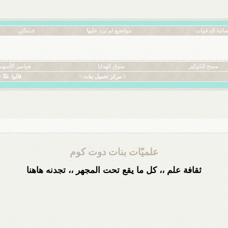
ائية الدعوات
مواضيع لم يرد عليها
خدماتي
مسح الكوكيز
سوق الهدايا
هوامير الأسهم
◊ مركز تحميل بنات ~
قالوا عنّا ~
علميّات بنات دوت كوم
ثقافة علم ،، كل ما يقع تحت المجهر ،، تجدنه هاهنا