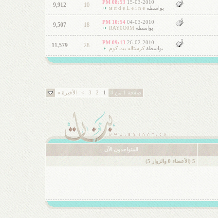
08:53 PM
15-03-2010
9,912
10
بواسطة
м α d е Ŀ е ı n е
10:54 PM
04-03-2010
9,507
18
بواسطة
RAY0O0M
09:13 PM
26-02-2010
11,579
28
بواسطة
كرستاله يت كوم
صفحة 1 من 4
1
2
3
>
الأخيرة
»
المتواجدون الآن
5 (الأعضاء 0 والزوار 5)