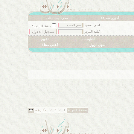
أخبري صديقة
محرك بحث بنات
اسم العضو
حفظ البيانات؟
كلمة المرور
التعليمـــات
التقويم
سجل الزوار ~
أعلني معنا !
صفحة 1 من 4
1
2
3
>
الأخيرة
»