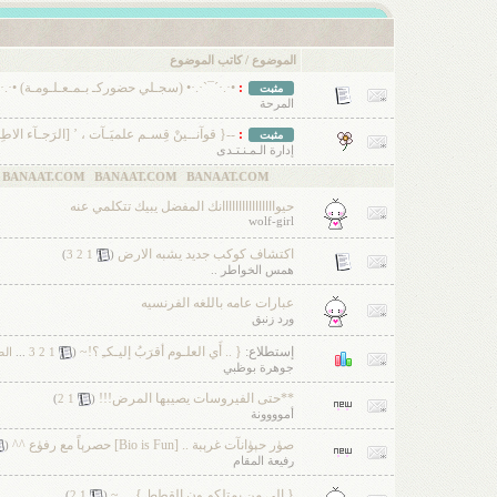
الموضوع
/
كاتب الموضوع
:
•·.·´¯`·.·• (سجـلي حضوركـ بـمـعـلـومـة) •·.·´
مثبت
المرحة
:
--{ قوآنــينْ قِسـم علميَـآت ، ’ [الرَجـآء الاطِ
مثبت
إدارة الـمـنـتـدى
OM
حيواااااااااااااااانك المفضل يبيك تتكلمي عنه
wolf-girl
اكتشاف كوكب جديد يشبه الارض
‏
)
3
2
1
(
همس الخواطر ..
عبارات عامه باللغه الفرنسيه
ورد زنبق
إستطلاع:
{ .. أَي العلـوم أقرَبُ إليـكـِ ؟!~
‏
(
1
2
3
...
الص
جوهرة بوظبي
**حتى الفيروسات يصيبها المرض!!!
‏
)
2
1
(
أموووونة
صۈر حېۈانآت غرېبة .. [Bio is Fun] حصرېاً مع رفۈع ^^
‏
(
رفيعة المقام
{ إلى من يمتلكوـون القطط } . . ~
‏
)
2
1
(