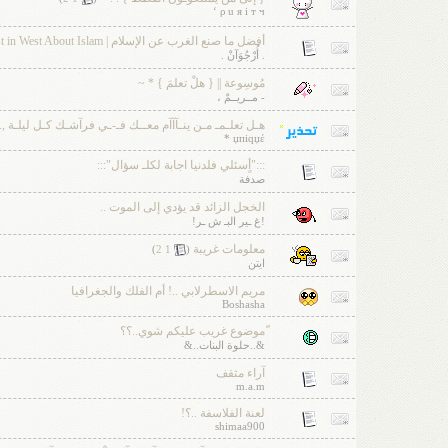
ρ u я i т ч ‘
أفضل ما صنع الغرب عن الإسلام | The Best in West About Islam
. أُرْجُوَآنْ .
مُوسِوعة || { هلْ تعلمَ } * ~
- مــريــمْ ،
هـل تعلـمـ مـن ينـآآآم معــك فـ-ـي فرآشـك كـل ليلـة ,
џпiqџέ *
:::"أٍسئلي فلدنيا اجابة لكلـ سؤال":::
صدفة
الخجل الزائد قد يؤدي إلى الموت ..
!غ ـير البـ ش ـر!
معلومات غريبة
‏
)
2
1
(
ايتن
مريم الاسطرلابي ..! أم الفلك والجغرافيا
Boshasha
ّموضوع غريب عليكم شوي..؟؟
&..حلوة البنات..&
آراء مثقف
m.a.m
لعنة الفلاسفة ..؟!
shimaa900