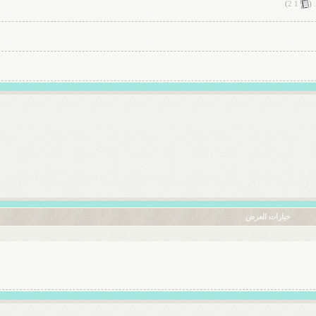
‏
)
2
1
(
خيارات العرض