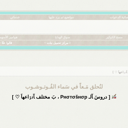
ائية الدعوات
مواضيع لم يرد عليها
خدماتي
مسح الكوكيز
سوق الهدايا
هوامير الأسهم
◊ مركز تحميل بنات ~
قالوا عنّا ~
لنُحلق مَـعاً في سَماء الفُـوتـوشـوب
[ دروسَ ﺂلـ Pнσтσšнσp ، بَ مختلف ﺂنۊاعهاَ ♡ ]