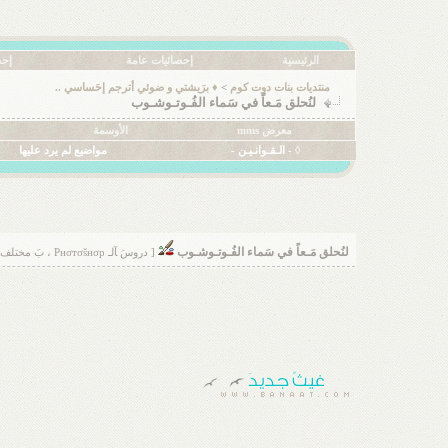
الرئيسية
إحصائيات عامة
إحص
منتديات بنات دوت كوم
>
♦ برَيشتي و ضوئي أترجم إحَساسي ..
لنُحلق مَـعاً في سَماء الفُـوتـوشـوب
معرض mms
الأوسمة
◊ - الـقـوانـيـن -
مواضيع لم يرد عليها
لنُحلق مَـعاً في سَماء الفُـوتـوشـوب
[ دروسَ ﺂلـ Pнσтσšнσp ، بَ مختلف ﺂنۊاعهاَ ♡ ]