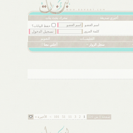
أخبري صديقة
محرك بحث بنات
اسم العضو
حفظ البيانات؟
كلمة المرور
التعليمـــات
التقويم
سجل الزوار ~
أعلني معنا !
صفحة 1 من 320
1
2
3
11
51
101
>
الأخيرة
»