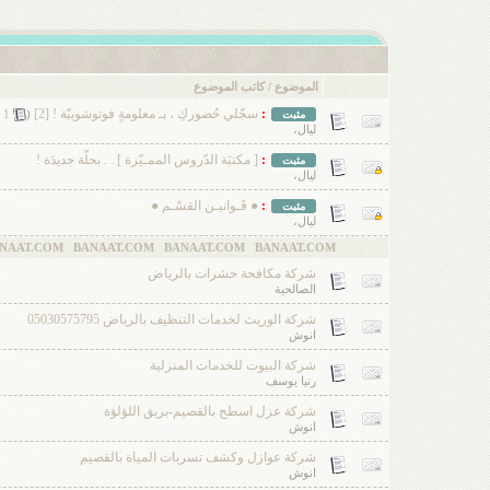
الموضوع
/
كاتب الموضوع
:
سجّلي حُضوركِ ، بـ معلومةٍ فوتوشوبيّة ! [2]
‏
مثبت
(
1
ليال،
:
[ مكتبَة الدّروس الممـيّزة ] . . بحلّة جديدَة !
مثبت
ليال،
:
● قَـوانيـن القسْـم ●
مثبت
ليال،
BANAAT.COM
شركة مكافحة حشرات بالرياض
الصالحية
شركة الوريث لخدمات التنظيف بالرياض 05030575795
انوش
شركة البيوت للخدمات المنزلية
رنيا يوسف
شركة عزل اسطح بالقصيم-بريق اللؤلؤة
انوش
شركة عوازل وكشف تسربات المياة بالقصيم
انوش