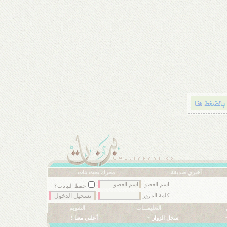
أخبري صديقة
محرك بحث بنات
اسم العضو
حفظ البيانات؟
كلمة المرور
التعليمـــات
التقويم
سجل الزوار ~
أعلني معنا !