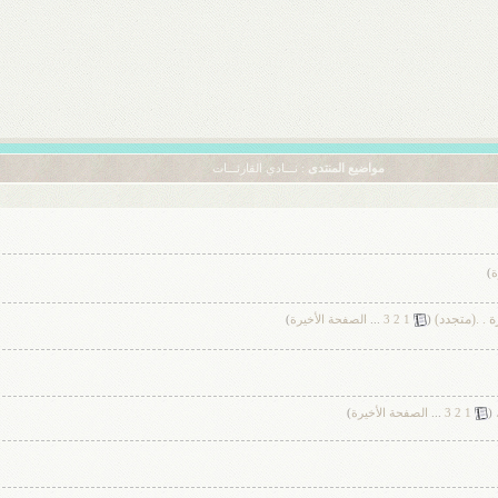
مواضيع المنتدى
: نـــادي القارئـــات
ة
)
َة . .(متجدد)
‏
(
1
2
3
...
الصفحة الأخيرة
)
‏
(
1
2
3
...
الصفحة الأخيرة
)