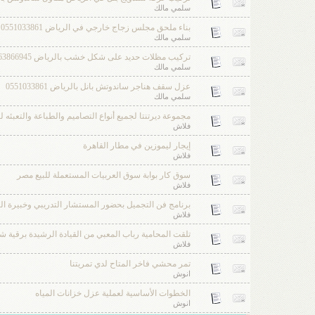
سلمي مالك
بناء ملحق مجلس زجاج خارجي في الرياض 0551033861
سلمي مالك
تركيب مظلات حديد على شكل خشب بالرياض 0563866945
سلمي مالك
عزل سقف هناجر ساندوتش بانل بالرياض 0551033861
سلمي مالك
مجموعة ديرتنتا لجميع أنواع التصاميم والطباعة والتعب
فلاش
إيجار ليموزين في مطار القاهرة
فلاش
سوق كار بوابة سوق العربيات المستعملة للبيع مصر
فلاش
برنامج فن التجميل بحضور المستشار التدريبي وخبيرة ال
فلاش
تلقت المحامية رباب المعبي من القيادة الرشيدة برقية 
فلاش
تمر محشي فاخر المتاح لدي تمريتنا
انوش
الخطوات الأساسية لعملية عزل خزانات المياه
انوش