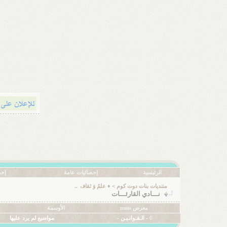
الرئيسية
إحصائيات عامة
إحص
منتديات بنات دوت كوم
>
♦ علمٌ وَ ثقافۃ ..
نـــادي القارئـــات
معرض mms
الأوسمة
◊ - الـقـوانـيـن -
مواضيع لم يرد عليها