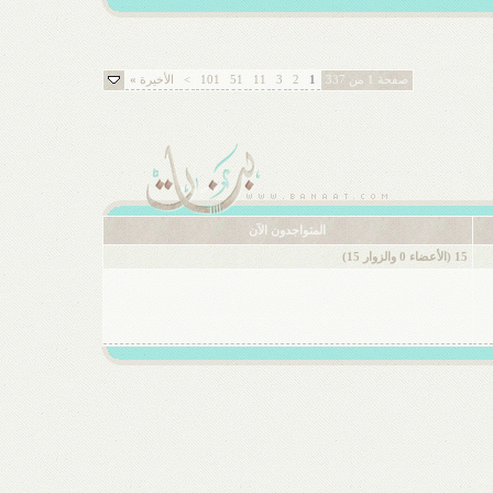
صفحة 1 من 337
1
2
3
11
51
101
>
الأخيرة
»
المتواجدون الآن
15 (الأعضاء 0 والزوار 15)