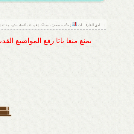
نـــادي القارئـــات
[ ڪُتب، صحفَ ، مجلآتَ | ♦ و للغۃ ﺂلضاد نڪهۃ مختلفۃَ
يمنع منعا باتا رفع المواضيع الق