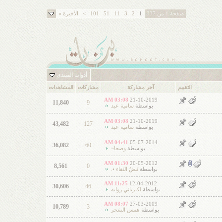
صفحة 1 من 337
1
2
3
11
51
101
>
الأخيرة
»
أدوات المنتدى
التقييم
آخر مشاركة
مشاركات
المشاهدات
03:08 AM
21-10-2019
11,840
9
بواسطة
سامية عبد
03:08 AM
21-10-2019
43,482
127
بواسطة
سامية عبد
04:41 AM
05-07-2014
36,082
60
بواسطة
وضحا~
01:30 AM
20-05-2012
8,561
0
بواسطة
نَبضُ النَقاء •.
11:25 AM
12-04-2012
30,606
46
بواسطة
لكبريائي روايه
08:07 AM
27-03-2009
10,789
3
بواسطة
همس السَحر