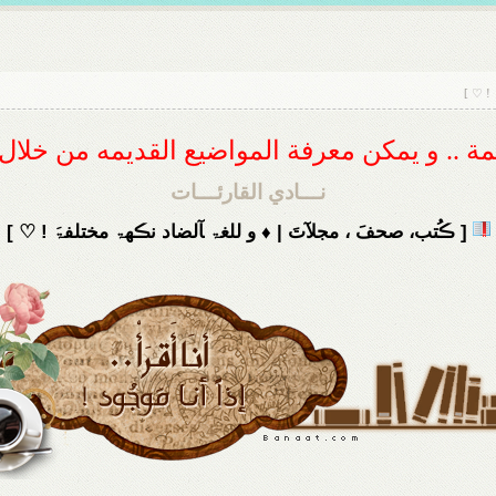
 ! ♡ ]
ديمة .. و يمكن معرفة المواضيع القديمه من خلا
نـــادي القارئـــات
[ ڪُتب، صحفَ ، مجلآتَ | ♦ و للغۃ ﺂلضاد نڪهۃ مختلفۃَ ! ♡ ]