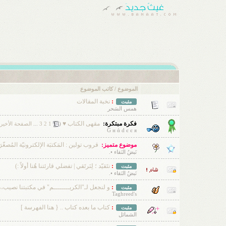
الموضوع
/
كاتب الموضوع
:
نخبة المقالات
مثبت
همس السَحر
فكرة مبتكرة:
مقهى الكتاب ♥
‏
(
1
2
3
...
الصفحة الأخير
G н ά d є є я
موضوع متميز:
قروب تولين : المَكتبَة الإلكترونيّة المُصغّر
نَبضُ النَقاء •.
:
نتَقيّد ؛ لِنَرتَقي | تفضلي قارئتنا هُنا أولاً :)
مثبت
نَبضُ النَقاء •.
:
و لنجعل لـ"الكريــــــــم" في مكتبتنا نصيب،،
مثبت
Taghreed's
:
كتاب ما بعده كتاب .. { هنا الفهرسة ]
مثبت
الشمائل