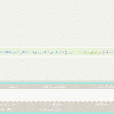
ائية الدعوات
مواضيع لم يرد عليها
خدماتي
مسح الكوكيز
سوق الهدايا
هوامير الأسهم
◊ مركز تحميل بنات ~
قالوا عنّا ~