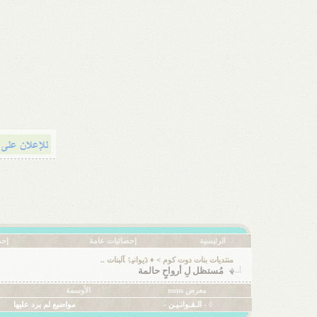
الرئيسية
إحصائيات عامة
إحص
منتديات بنات دوت كوم
>
♦ دَيوانيۃُ ﺂلبنات ..
مُستظل لِ أرواحٍ حالمة
معرض mms
الأوسمة
◊ - الـقـوانـيـن -
مواضيع لم يرد عليها