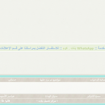
ائية الدعوات
مواضيع لم يرد عليها
خدماتي
مسح الكوكيز
سوق الهدايا
هوامير الأسهم
◊ مركز تحميل بنات ~
قالوا عنّا ~