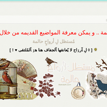
]
ديمة .. و يمكن معرفة المواضيع القديمه من خلا
مُستظل لِ أرواحٍ حالمة
[ ◊ لِ ﺂرۊاح لا يُعانقها ﺂلجفاف هنا هۊ ﺂلمُلتقى ♥ ! ]