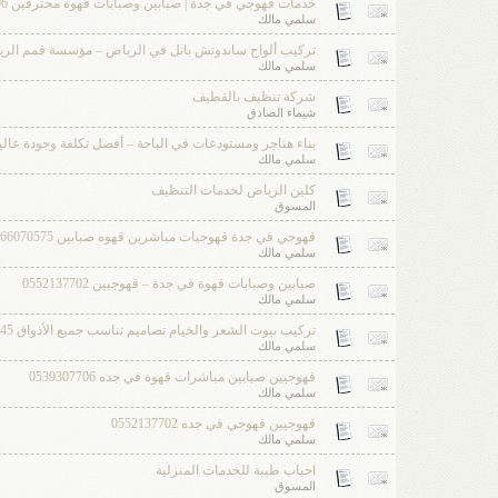
خدمات قهوجي في جدة | صبابين وصبابات قهوة محترفين 0539307706
سلمي مالك
تركيب ألواح ساندوتش بانل في الرياض – مؤسسة قمم الرياض 866945
سلمي مالك
شركة تنظيف بالقطيف
شيماء الصادق
بناء هناجر ومستودعات في الباحة – أفضل تكلفة وجودة عالية 56109470
سلمي مالك
كلين الرياض لخدمات التنظيف
المسوق
قهوجي في جدة قهوجيات مباشرين قهوه صبابين 0566070575
سلمي مالك
صبابين وصبابات قهوة في جدة – قهوجيين 0552137702
سلمي مالك
تركيب بيوت الشعر والخيام تصاميم تناسب جميع الأذواق 0563866945
سلمي مالك
قهوجيين صبابين مباشرات قهوة في جده 0539307706
سلمي مالك
قهوجيين قهوجي في جده 0552137702
سلمي مالك
احباب طيبة للخدمات المنزلية
المسوق