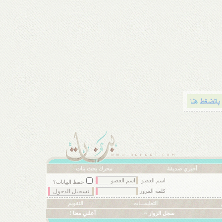
أخبري صديقة
محرك بحث بنات
اسم العضو
حفظ البيانات؟
كلمة المرور
التعليمـــات
التقويم
سجل الزوار ~
أعلني معنا !