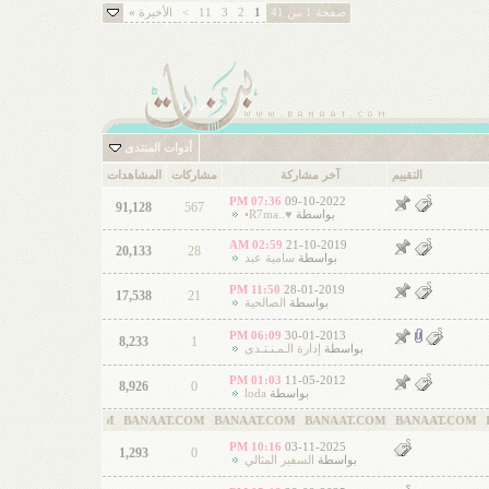
صفحة 1 من 41
1
2
3
11
>
الأخيرة
»
أدوات المنتدى
التقييم
آخر مشاركة
مشاركات
المشاهدات
07:36 PM
09-10-2022
91,128
567
بواسطة
♥..R7ma•
02:59 AM
21-10-2019
20,133
28
بواسطة
سامية عبد
11:50 PM
28-01-2019
17,538
21
بواسطة
الصالحية
06:09 PM
30-01-2013
8,233
1
بواسطة
إدارة الـمـنـتـدى
01:03 PM
11-05-2012
8,926
0
بواسطة
loda
T.COM BANAAT.COM BANAAT.COM BANAAT.COM BANAAT.COM BANAAT.COM
10:16 PM
03-11-2025
1,293
0
بواسطة
السفير المثالي