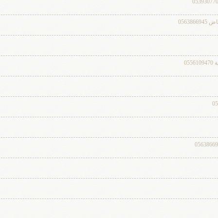
0563
05