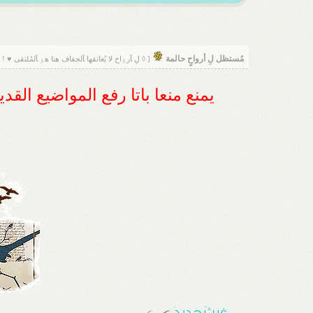
مُستظل لِ أرواحٍ حالمة
[ ◊ لِ ﺂرۊاح لا يُعانقها ﺂلجفاف هنا هۊ ﺂلمُلتقى ♥ ! 
يمنع منعا باتا رفع المواضيع الق