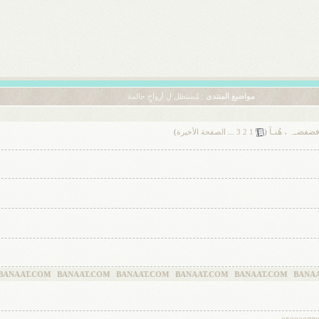
مواضيع المنتدى
: مُستظل لِ أرواحٍ حالمة
فضفضـہ ، هُنـآ
‏
(
1
2
3
...
الصفحة الأخيرة
)
 BANAAT.COM BANAAT.COM BANAAT.COM BANAAT.COM BANAAT.COM BAN