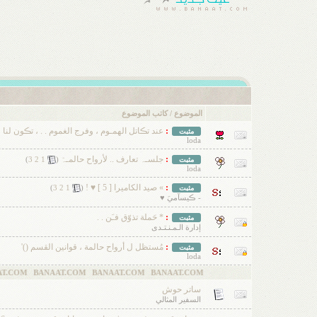
الموضوع
/
كاتب الموضوع
:
عند تڪاتل الهمـوم ، وفرج الغموم . . ، تڪون لنا 
مثبت
loda
:
جلسـہ تعارف .. لأرواح حالمـہّ
‏
مثبت
(
1
2
3
)
loda
:
» صيد الكاميرا [ 5 ] ♥ !
‏
مثبت
(
1
2
3
)
- ڪيسآميَ ♥
:
* حَملة تذوّق فـَن . .
مثبت
إدارة الـمـنـتـدى
:
مُستظل ل أرواح حالمة ، قوانين القسم ()'
مثبت
loda
AAT.COM BANAAT.COM
ساتر حوش
السفير المثالي